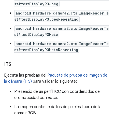
st#testDisplayP3Jpeg
android.hardware.camera2.cts.ImageReaderTe
st#testDisplayP3JpegRepeating
android.hardware.camera2.cts.ImageReaderTe
st#testDisplayP3Heic
android.hardware.camera2.cts.ImageReaderTe
st#testDisplayP3HeicRepeating
ITS
Ejecuta las pruebas del
Paquete de prueba de imagen de
la cámara (ITS)
para validar lo siguiente:
Presencia de un perfil ICC con coordenadas de
cromaticidad correctas
La imagen contiene datos de píxeles fuera de la
gama sRGB