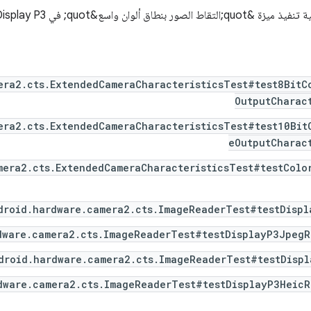
اسع&quot; في Display P3، نفِّذ الاختبارات التالية.
era2.cts.ExtendedCameraCharacteristicsTest#test8BitC
OutputCharac
era2.cts.ExtendedCameraCharacteristicsTest#test10Bit
eOutputCharac
mera2.cts.ExtendedCameraCharacteristicsTest#testColo
droid.hardware.camera2.cts.ImageReaderTest#testDispl
dware.camera2.cts.ImageReaderTest#testDisplayP3JpegR
droid.hardware.camera2.cts.ImageReaderTest#testDispl
dware.camera2.cts.ImageReaderTest#testDisplayP3HeicR