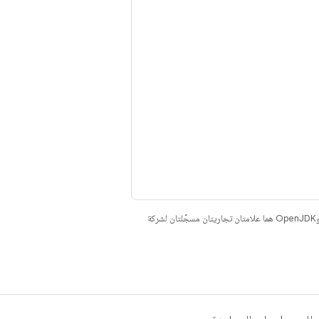
. إنّ Java وOpenJDK هما علامتان تجاريتان مسجَّلتان لشركة