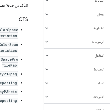
البيانات
للتأكّد من صحة عملية تنفيذ ميزة &quot;التقاط الصور بنطاق ألوان و
عرض
CTS
الخطوط
olorSpace
teristics
الرسومات
ColorSpac
teristics
التفاعل
rSpacePro
fileMap
الوسائط
ayP3Jpeg
epeating
الأداء
ayP3Heic
الأذونات
epeating