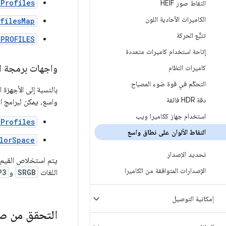
Profiles
التقاط صور HEIF
الكاميرات الأحادية اللون
filesMap
تتبُّع الحركة
_PROFILES
إتاحة استخدام كاميرات متعددة
واجهات برمجة ا
كاميرات النظام
التحكّم في قوة ضوء المصباح
دقة HDR فائقة
واسع، يمكن لبرامج ال
استخدام جهاز ككاميرا ويب
Profiles
التقاط الألوان على نطاق واسع
lorSpace
تحديد الإصدار
يتم استخلاص القيم ا
الإصدارات المتوافقة من الكاميرا
اللغات
SRGB
و
P3
إمكانية التوصيل
التحقق من صح