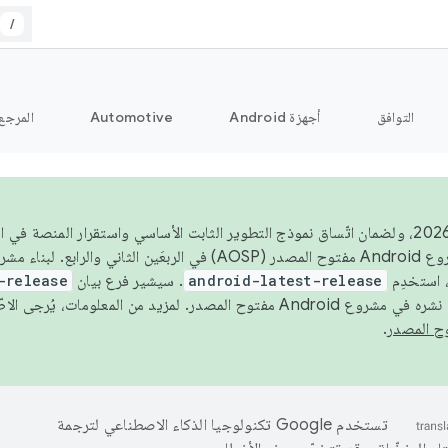
/
التوافق
أجهزة Android
Automotive
المرجع
اعتبارًا من عام 2026، ولضمان اتّساق نموذج التطوير الثابت الأساسي واستقرار المنصة
 استخدِم
android-latest-release
. سيشير فرع بيان
-release
ح المصدر. لمزيد من المعلومات، يُرجى الاطّلاع على
.
تستخدم Google تكنولوجيا الذكاء الاصطناعي لترجمة