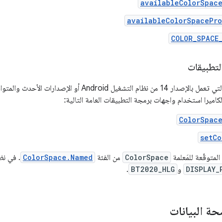
availableColorSpace
availableColorSpacePro
COLOR_SPACE
لتطبيقات
بالنسبة إلى الأجهزة التي تعمل بالإصدار 14 من نظام التشغي
كاميرا استخدام واجهات برمجة التطبيقات العامة التالية:
ColorSpace
setCo
لمتوقّعة للمَعلمة
ColorSpace
من الفئة
ColorSpace.Named
DISPLAY_
و
BT2020_HLG
.
ة البيانات