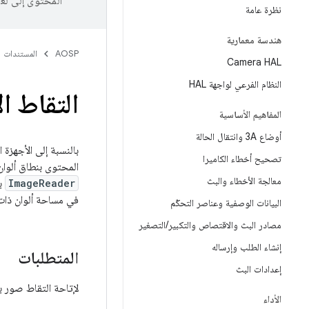
المحتوى إلى لغ
نظرة عامة
هندسة معمارية
AOSP
المستندات
Camera HAL
النظام الفرعي لواجهة HAL
التقاط ا
المفاهيم الأساسية
أوضاع 3A وانتقال الحالة
تصحيح أخطاء الكاميرا
المحتوى بنطاق ألوان واسع Display P3. يمكن للأجهزة التقاط صور بألوان ذات نطاق وا
معالجة الأخطاء والبث
ImageReader
ب
في مساحة ألوان ذات نطاق واسع 
البيانات الوصفية وعناصر التحكّم
مصادر البث والاقتصاص والتكبير
/
التصغير
إنشاء الطلب وإرساله
المتطلبات
إعدادات البث
لإتاحة التقاط صور ب
الأداء