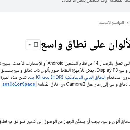
تك المفضّلة، وقد تتضمّن بعض الأخطاء.
المواضيع الأساسية
لألوان على نطاق واسع
سع بتنسيق JPEG باستخدام الفئة
دون استخدام
النطاق العالي الديناميكية (HDR) بدقة 10 بت
. تتيح هذه الميزة 
إلى إطار عمل Camera2 من خلال المَعلمة
setColorSpace
ف
نطاق ألوان واسع، يجب أن يتمكّن الجهاز من الوصول إلى كاميرا تتوافق مع نطاق ا