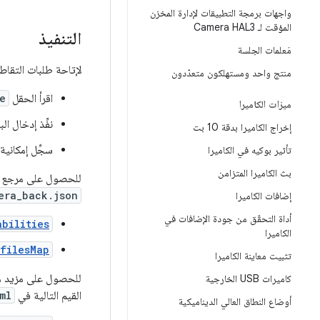
واجهات برمجة التطبيقات لإدارة المخزن
المؤقت لـ Camera HAL3
التنفيذ
مَعلمات الجلسة
لإتاحة طلبات التقاط الصور بنطاق ألو
منتج واحد ومستهلكون متعدّدون
اقرأ الحقل
e
ميزات الكاميرا
نفِّذ إدخال ا
إخراج الكاميرا بدقة 10 بت
سجِّل إمكانية
تأثير بوكيه في الكاميرا
بث الكاميرا المتزامن
للحصول على مرجع لتنفيذ طبقة تجريد الأجهزة (HAL) 
era_back.json
إضافات الكاميرا
أداة التحقّق من جودة الإضافات في
abilities
الكاميرا
filesMap
تثبيت معاينة الكاميرا
كاميرات USB الخارجية
القيم التالية في
ml
أوضاع النطاق العالي الديناميكية