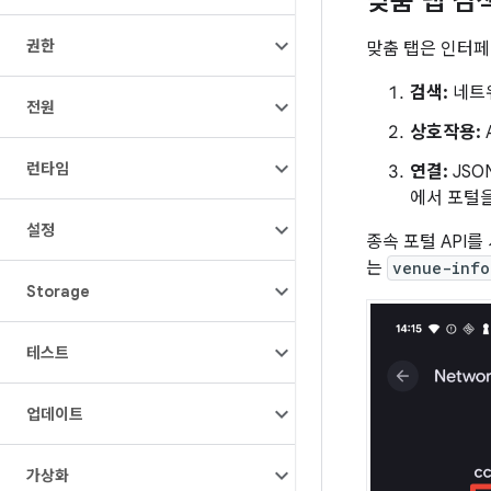
맞춤 탭 검
권한
맞춤 탭은 인터페
검색:
네트워
전원
상호작용:
런타임
연결:
JSO
에서 포털을
설정
종속 포털 API를
는
venue-info
Storage
테스트
업데이트
가상화