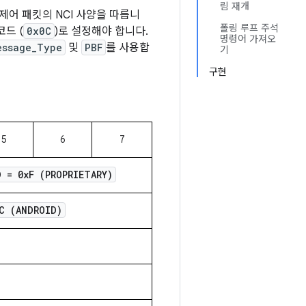
림 재개
제어 패킷의 NCI 사양을 따릅니
폴링 루프 주석
코드 (
0x0C
)로 설정해야 합니다.
명령어 가져오
essage_Type
및
PBF
를 사용합
기
구현
5
6
7
D = 0x
F (PROPRIETARY)
C (ANDROID)