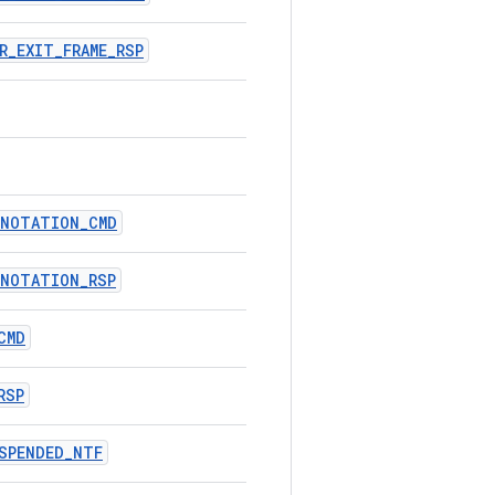
R_EXIT_FRAME_RSP
NNOTATION_CMD
NNOTATION_RSP
CMD
RSP
SPENDED_NTF