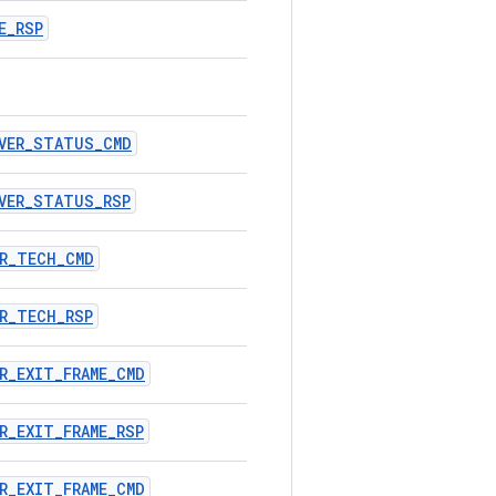
E_RSP
RVER_STATUS_CMD
VER_STATUS_RSP
ER_TECH_CMD
R_TECH_RSP
R_EXIT_FRAME_CMD
R_EXIT_FRAME_RSP
R_EXIT_FRAME_CMD