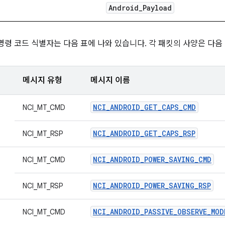
Android
_
Payload
d 명령 코드 식별자는 다음 표에 나와 있습니다. 각 패킷의 사양은 다음
메시지 유형
메시지 이름
NCI_ANDROID_GET_CAPS_CMD
NCI_MT_CMD
NCI_ANDROID_GET_CAPS_RSP
NCI_MT_RSP
NCI_ANDROID_POWER_SAVING_CMD
NCI_MT_CMD
NCI_ANDROID_POWER_SAVING_RSP
NCI_MT_RSP
NCI_ANDROID_PASSIVE_OBSERVE_MOD
NCI_MT_CMD