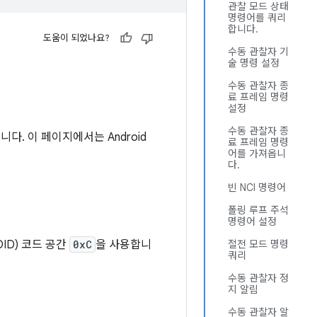
관찰 모드 상태
명령어를 쿼리
합니다.
도움이 되었나요?
수동 관찰자 기
술 명령 설정
수동 관찰자 종
료 프레임 명령
설정
수동 관찰자 종
니다. 이 페이지에서는 Android
료 프레임 명령
어를 가져옵니
다.
빈 NCI 명령어
폴링 루프 주석
명령어 설정
OID) 코드 공간
0xC
을 사용합니
절전 모드 명령
쿼리
수동 관찰자 정
지 알림
수동 관찰자 알