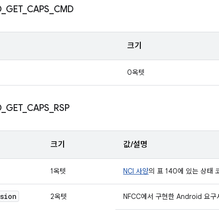
D
_
GET
_
CAPS
_
CMD
크기
0옥텟
D
_
GET
_
CAPS
_
RSP
크기
값/설명
1옥텟
NCI 사양
의 표 140에 있는 상태
rsion
2옥텟
NFCC에서 구현한 Android 요