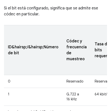
Si el bit está configurado, significa que se admite ese
códec en particular.
Códec y
Tasa de
ID&hairsp;/&hairsp;Número
frecuencia
bits
de bit
de
requerid
muestreo
0
Reservado
Reservad
1
G.722 a
64 kbit/s
16 kHz