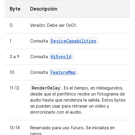
Byte
Descripción
0
Versión: Debe ser 0x01.
DeviceCapabilities
1
Consulta
.
HiSyncId
2 a 9
Consulta
.
FeatureMap
10
Consulta
.
Render
Delay
11-12
. Es el tiempo, en milisegundos,
desde que el periférico recibe un fotograma de
audio hasta que renderiza la salida. Estos bytes
se pueden usar para retrasar un video y
sincronizarlo con el audio.
13-14
Reservado para uso futuro. Se inicializa en
ceros.