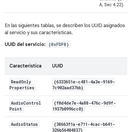
A, Sec 4.22].
En las siguientes tablas, se describen los UUID asignados
al servicio y sus características.
UUID del servicio:
{0xFDF0}
Característica
UUID
Read
Only
{6333651e-c481-4a3e-9169-
Properties
7c902aad37bb}
Audio
Control
{f0d4de7e-4a88-476c-9d9f-
Point
1937b0996cc0}
Audio
Status
{38663f1a-e711-4cac-b641-
326b56404837}