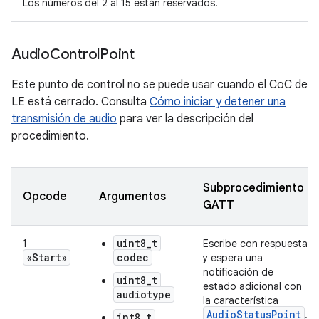
Los números del 2 al 15 están reservados.
Audio
Control
Point
Este punto de control no se puede usar cuando el CoC de
LE está cerrado. Consulta
Cómo iniciar y detener una
transmisión de audio
para ver la descripción del
procedimiento.
Subprocedimiento
Opcode
Argumentos
GATT
uint8_t
1
Escribe con respuesta
«Start»
codec
y espera una
notificación de
uint8_t
estado adicional con
audiotype
la característica
AudioStatusPoint
.
int8_t