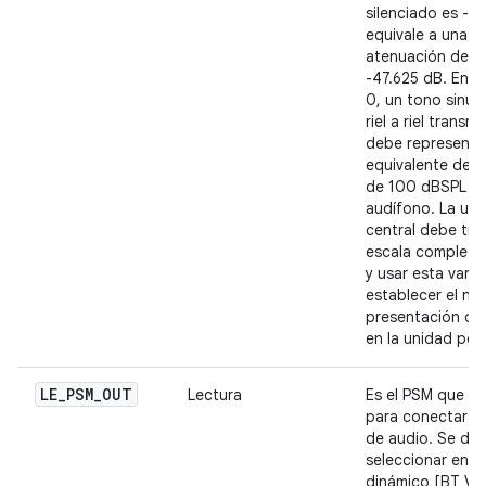
silenciado es -12
equivale a una
atenuación de
-47.625 dB. En el
0, un tono sinus
riel a riel transmi
debe representa
equivalente de 
de 100 dBSPL en
audífono. La un
central debe tran
escala completa
y usar esta varia
establecer el niv
presentación d
en la unidad peri
LE
_
PSM
_
OUT
Lectura
Es el PSM que se
para conectar el
de audio. Se de
seleccionar en e
dinámico [BT Vol