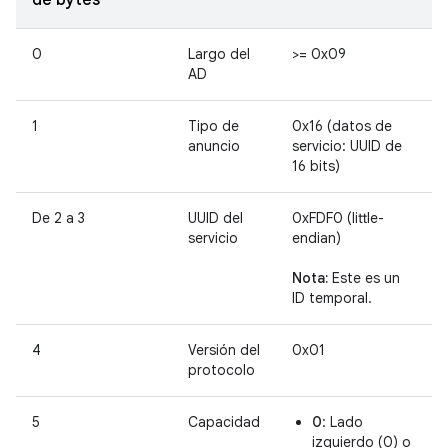
de bytes
0
Largo del
>= 0x09
AD
1
Tipo de
0x16 (datos de
anuncio
servicio: UUID de
16 bits)
De 2 a 3
UUID del
0xFDF0 (little-
servicio
endian)
Nota:
Este es un
ID temporal.
4
Versión del
0x01
protocolo
5
Capacidad
0
: Lado
izquierdo (0) o