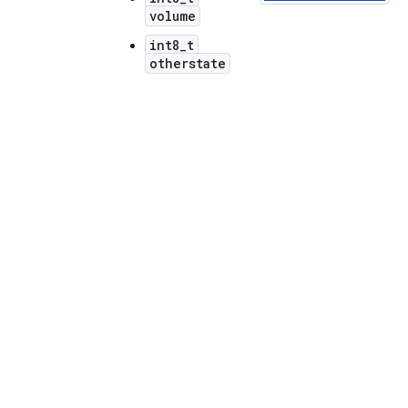
volume
int8_t
otherstate