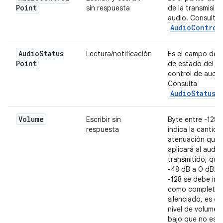
Point
sin respuesta
de la transmisió
audio. Consulta
AudioControl
Audio
Status
Lectura/notificación
Es el campo de 
Point
de estado del p
control de audio
Consulta
AudioStatusP
Volume
Escribir sin
Byte entre -128 
respuesta
indica la cantid
atenuación que 
aplicará al audio
transmitido, que
-48 dB a 0 dB. El
-128 se debe int
como completa
silenciado, es dec
nivel de volumen
bajo que no est