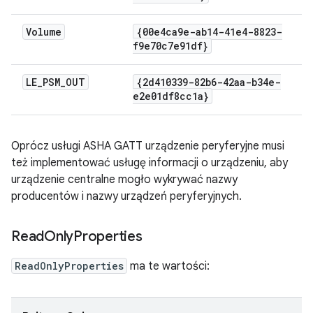
Volume
{00e4ca9e-ab14-41e4-8823-
f9e70c7e91df}
LE
_
PSM
_
OUT
{2d410339-82b6-42aa-b34e-
e2e01df8cc1a}
Oprócz usługi ASHA GATT urządzenie peryferyjne musi
też implementować usługę informacji o urządzeniu, aby
urządzenie centralne mogło wykrywać nazwy
producentów i nazwy urządzeń peryferyjnych.
Read
Only
Properties
ReadOnlyProperties
ma te wartości: