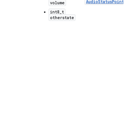
AudioStatusPoint
.
volume
int8_t
otherstate