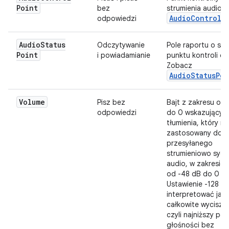
Point
bez
strumienia audio.
AudioControlP
odpowiedzi
Audio
Status
Odczytywanie
Pole raportu o sta
Point
i powiadamianie
punktu kontroli dź
Zobacz
AudioStatusPoi
Volume
Pisz bez
Bajt z zakresu od 
odpowiedzi
do 0 wskazujący 
tłumienia, który m
zastosowany do
przesyłanego
strumieniowo sygn
audio, w zakresie
od -48 dB do 0 dB
Ustawienie -128 na
interpretować jak
całkowite wyciszen
czyli najniższy po
głośności bez