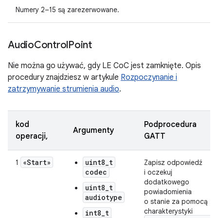
Numery 2–15 są zarezerwowane.
Audio
Control
Point
Nie można go używać, gdy LE CoC jest zamknięte. Opis
procedury znajdziesz w artykule
Rozpoczynanie i
zatrzymywanie strumienia audio
.
kod
Podprocedura
Argumenty
operacji,
GATT
«Start»
uint8_t
1
Zapisz odpowiedź
codec
i oczekuj
dodatkowego
uint8_t
powiadomienia
audiotype
o stanie za pomocą
charakterystyki
int8_t