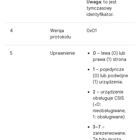
Uwaga:
to jest
tymczasowy
identyfikator.
4
Wersja
0x01
protokołu
5
Uprawnienie
0
– lewa (0) lub
prawa (1) strona
1
– pojedyncze
(0) lub podwójne
(1) urządzenia.
2
– urządzenie
obsługuje CSIS
(<0:
nieobsługiwane,
1: obsługiwane)
3–7
–
zarezerwowane.
Te bity muszą