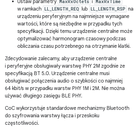
Ustaw parametry
MaxRxOctets
i
MaxRxTime
w ramkach
LL_LENGTH_REQ
lub
LL_LENGTH_RSP
na
urządzeniu peryferyjnym na najmniejsze wymagane
wartości, które są niezbędne w przypadku tych
specyfikacji. Dzięki temu urządzenie centralne może
optymalizować harmonogram czasowy podczas
obliczania czasu potrzebnego na otrzymanie klatki.
Zdecydowanie zalecamy, aby urządzenie centralne
i peryferyjne obsługiwały warstwę PHY 2M zgodnie ze
specyfikacją BT 5.0. Urządzenie centralne musi
obsługiwać połączenia audio o szybkości co najmniej
64 kbit/s w przypadku warstw PHY 1M i 2M. Nie można
używać długiego zasięgu BLE PHY.
CoC wykorzystuje standardowe mechanizmy Bluetooth
do szyfrowania warstwy łącza i przeskoku
częstotliwości.