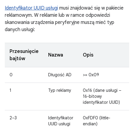
Identyfikator UUID usługi
musi znajdować się w pakiecie
reklamowym. W reklamie lub w ramce odpowiedzi
skanowania urządzenia peryferyjne muszą mieć typ
danych usługi:
Przesunięcie
Nazwa
Opis
bajtów
0
Długość AD
>= 0x09
1
Typ reklamy
0x16 (dane usługi –
16-bitowy
identyfikator UUID)
2–3
Identyfikator
0xFDF0 (little-
UUID usługi
endian)