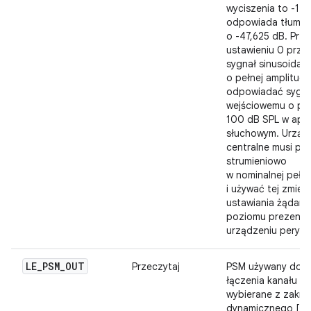
wyciszenia to -127
odpowiada tłumie
o -47,625 dB. Przy
ustawieniu 0 prze
sygnał sinusoidaln
o pełnej amplitudz
odpowiadać sygna
wejściowemu o po
100 dB SPL w apa
słuchowym. Urząd
centralne musi pr
strumieniowo
w nominalnej pełnej
i używać tej zmien
ustawiania żądan
poziomu prezentac
urządzeniu peryfe
LE
_
PSM
_
OUT
Przeczytaj
PSM używany do
łączenia kanału au
wybierane z zakre
dynamicznego [BT 