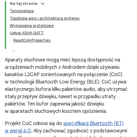
Na tej stronie
Terminologia
Topologia sieci i architektura systemu
Wymagania systemowe
Usługi ASHA GATT
ReadOnlyProperties
Aparaty słuchowe mogą mieć lepszą dostępność na
urządzeniach mobilnych z Androidem dzięki używaniu
kanałów L2CAP zorientowanych na połączenie (CoC)
w technologii Bluetooth Low Energy (BLE). CoC używa
elastycznego bufora kilku pakietów audio, aby utrzymać
stały przepływ dźwięku, nawet w przypadku utraty
pakietów. Ten bufor zapewnia jakość dźwięku
w aparatach słuchowych kosztem opóźnienia.
Projekt CoC odnosi się do
specyfikacji Bluetooth (BT)
w wersji 6.0
. Aby zachować zgodność z podstawowymi