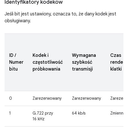
Identyfikatory kodeków
Jeśli bit jest ustawiony, oznacza to, że dany kodek jest
obsługiwany.
ID /
Kodek i
Wymagana
Czas
Numer
częstotliwość
szybkość
rendero
bitu
próbkowania
transmisji
klatki
0
Zarezerwowany
Zarezerwowany
Zarezer
1
G.722 przy
64 kb/s
Zmienna
16 kHz