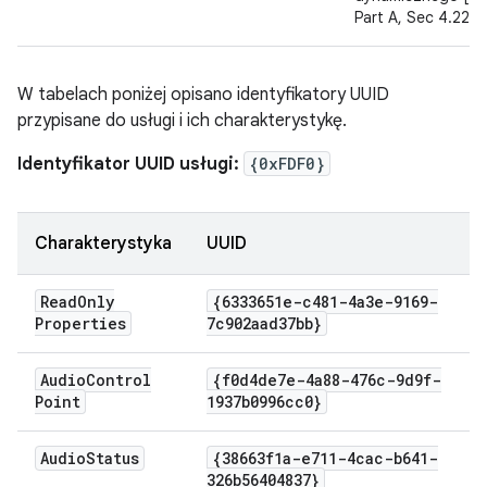
Part A, Sec 4.22].
W tabelach poniżej opisano identyfikatory UUID
przypisane do usługi i ich charakterystykę.
Identyfikator UUID usługi:
{0xFDF0}
Charakterystyka
UUID
Read
Only
{6333651e-c481-4a3e-9169-
Properties
7c902aad37bb}
Audio
Control
{f0d4de7e-4a88-476c-9d9f-
Point
1937b0996cc0}
Audio
Status
{38663f1a-e711-4cac-b641-
326b56404837}