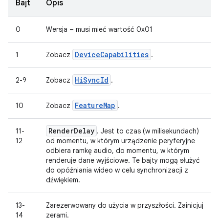
Bajt
Opis
0
Wersja – musi mieć wartość 0x01
DeviceCapabilities
1
Zobacz
.
HiSyncId
2-9
Zobacz
.
FeatureMap
10
Zobacz
.
Render
Delay
11-
. Jest to czas (w milisekundach)
12
od momentu, w którym urządzenie peryferyjne
odbiera ramkę audio, do momentu, w którym
renderuje dane wyjściowe. Te bajty mogą służyć
do opóźniania wideo w celu synchronizacji z
dźwiękiem.
13-
Zarezerwowany do użycia w przyszłości. Zainicjuj
14
zerami.