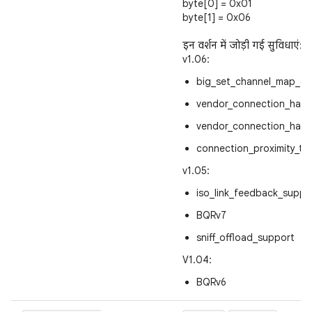
byte[0] = 0x01
byte[1] = 0x06
इन वर्शन में जोड़ी गई सुविधाएं:
v1.06:
big_set_channel_map_cla
vendor_connection_hand
vendor_connection_hand
connection_proximity_th
v1.05:
iso_link_feedback_suppo
BQRv7
sniff_offload_support
V1.04:
BQRv6