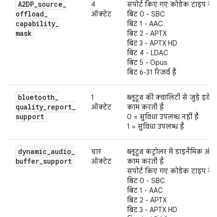
A2DP
_
source
_
4
सपोर्ट किए गए कोडेक टाइप के 
offload
_
ऑक्टेट
बिट 0 - SBC
capability
_
बिट 1 - AAC
mask
बिट 2 - APTX
बिट 3 - APTX HD
बिट 4 - LDAC
बिट 5 - Opus
बिट 6-31 रिज़र्व हैं
bluetooth
_
1
ब्लूटूथ की क्वालिटी से जुड़े इवेंट
quality
_
report
_
ऑक्टेट
काम करती है
support
0 = सुविधा उपलब्ध नहीं है
1 = सुविधा उपलब्ध है
dynamic
_
audio
_
चार
ब्लूटूथ कंट्रोलर में डाइनैमिक ऑ
buffer
_
support
ऑक्टेट
काम करती है
सपोर्ट किए गए कोडेक टाइप के 
बिट 0 - SBC
बिट 1 - AAC
बिट 2 - APTX
बिट 3 - APTX HD