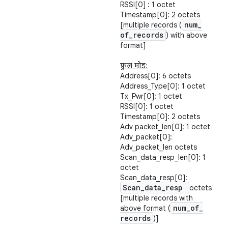
RSSI[0] : 1 octet
Timestamp[0]: 2 octets
num
_
[multiple records (
of
_
records
) with above
format]
फ़ुल मोड:
Address[0]: 6 octets
Address_Type[0]: 1 octet
Tx_Pwr[0]: 1 octet
RSSI[0]: 1 octet
Timestamp[0]: 2 octets
Adv packet_len[0]: 1 octet
Adv_packet[0]:
Adv_packet_len octets
Scan_data_resp_len[0]: 1
octet
Scan_data_resp[0]:
Scan
_
data
_
resp
octets
[multiple records with
num
_
of
_
above format (
records
)]