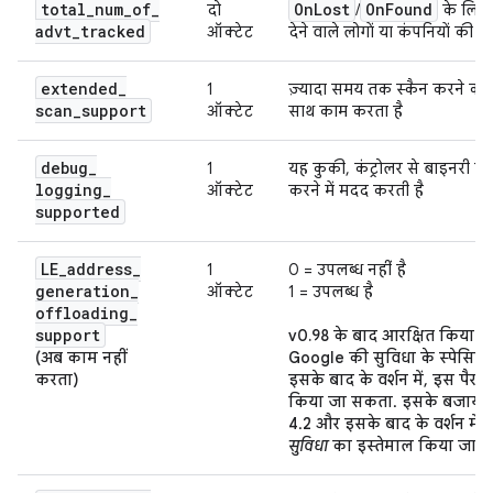
total
_
num
_
of
_
On
Lost
On
Found
दो
/
के लिए ट
advt
_
tracked
ऑक्टेट
देने वाले लोगों या कंपनियों की क
extended
_
1
ज़्यादा समय तक स्कैन करने की
scan
_
support
ऑक्टेट
साथ काम करता है
debug
_
1
यह कुकी, कंट्रोलर से बाइनरी 
logging
_
ऑक्टेट
करने में मदद करती है
supported
LE
_
address
_
1
0 = उपलब्ध नहीं है
generation
_
ऑक्टेट
1 = उपलब्ध है
offloading
_
support
v0.98 के बाद आरक्षित किया ग
(अब काम नहीं
Google की सुविधा के स्पेसिफ
करता)
इसके बाद के वर्शन में, इस पैरा
किया जा सकता. इसके बजाय, B
4.2 और इसके बाद के वर्शन में
सुविधा
का इस्तेमाल किया जा स