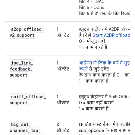
बिट 4 - LDAC
बिट 5 - Opus
बिट 6 से 31 तक के बिट रिज़र्व हैं
a2dp
_
offload
_
1
ब्लूटूथ कंट्रोलर में A2DP ऑफ़लो
v2
_
support
ऑक्टेट
हैं (देखें
Start A2DP offload
,
S
0 = मौजूद नहीं
1 = काम करते हैं
iso
_
link
_
1
आईएसओ लिंक के बारे में सुझाव/
feedback
_
ऑक्टेट
करने
से जुड़े इवेंट
support
के साथ काम करता है 0 = काम 
1 = काम करता है
sniff
_
offload
_
1
ब्लूटूथ कंट्रोलर में Sniff Offlo
support
ऑक्टेट
0 = काम नहीं करती
1 = काम करती हैं
big
_
set
_
दो
LE ब्रॉडकास्ट चैनल मैप क्लासिफ
channel
_
map
_
ऑक्टेट
sub_opcode के साथ काम करत