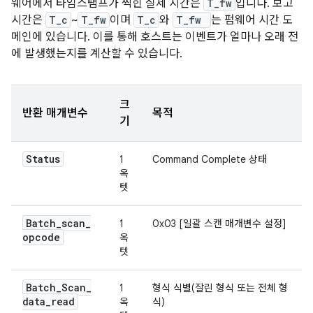
웨어에서 타임스탬프가 찍힌 실제 시간은
T_fw
입니다. 보고
시간은
T_c
~
T_fw
이며
T_c
와
T_fw
는 펌웨어 시간 도
메인에 있습니다. 이를 통해 호스트는 이벤트가 얼마나 오래 전
에 발생했는지를 계산할 수 있습니다.
크
반환 매개변수
목적
기
Status
1
Command Complete 상태
옥
텟
Batch
_
scan
_
1
0x03 [일괄 스캔 매개변수 설정]
opcode
옥
텟
Batch
_
Scan
_
1
형식 식별(잘린 형식 또는 전체 형
data
_
read
옥
식)