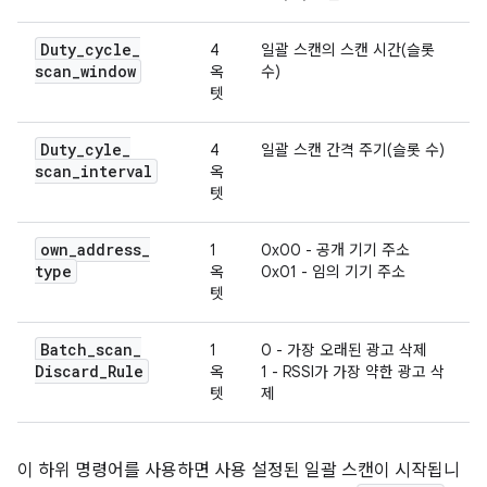
Duty
_
cycle
_
4
일괄 스캔의 스캔 시간(슬롯
scan
_
window
옥
수)
텟
Duty
_
cyle
_
4
일괄 스캔 간격 주기(슬롯 수)
scan
_
interval
옥
텟
own
_
address
_
1
0x00 - 공개 기기 주소
type
옥
0x01 - 임의 기기 주소
텟
Batch
_
scan
_
1
0 - 가장 오래된 광고 삭제
Discard
_
Rule
옥
1 - RSSI가 가장 약한 광고 삭
텟
제
이 하위 명령어를 사용하면 사용 설정된 일괄 스캔이 시작됩니