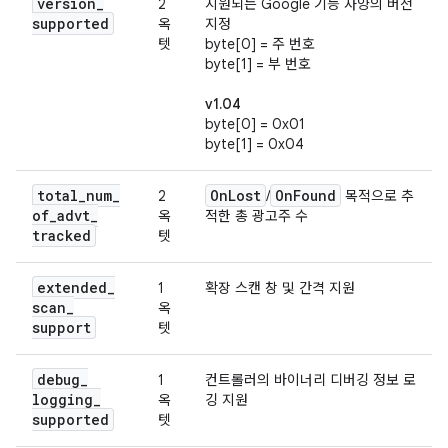
version
_
2
지원되는 Google 기능 사양의 버전
supported
옥
지정
텟
byte[0] = 주 번호
byte[1] = 부 번호
v1.04
byte[0] = 0x01
byte[1] = 0x04
total
_
num
_
On
Lost
On
Found
2
/
목적으로 추
of
_
advt
_
옥
적한 총 광고주 수
tracked
텟
extended
_
1
확장 스캔 창 및 간격 지원
scan
_
옥
support
텟
debug
_
1
컨트롤러의 바이너리 디버깅 정보 로
logging
_
옥
깅 지원
supported
텟