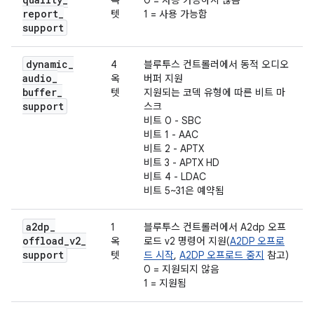
옥
0 = 사용 가능하지 않음
report
_
텟
1 = 사용 가능함
support
dynamic
_
4
블루투스 컨트롤러에서 동적 오디오
audio
_
옥
버퍼 지원
buffer
_
텟
지원되는 코덱 유형에 따른 비트 마
support
스크
비트 0 - SBC
비트 1 - AAC
비트 2 - APTX
비트 3 - APTX HD
비트 4 - LDAC
비트 5~31은 예약됨
a2dp
_
1
블루투스 컨트롤러에서 A2dp 오프
offload
_
v2
_
옥
로드 v2 명령어 지원(
A2DP 오프로
support
텟
드 시작
,
A2DP 오프로드 중지
참고)
0 = 지원되지 않음
1 = 지원됨