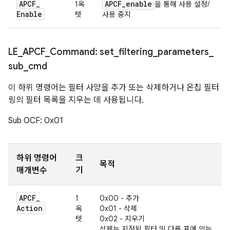
APCF
_
APCF
_
enable
1옥
을 통해 사용 설정/
Enable
텟
사용 중지
LE
_
APCF
_
Command: set
_
filtering
_
parameters
_
sub
_
cmd
이 하위 명령어는 필터 사양을 추가 또는 삭제하거나 온칩 필터
링의 필터 목록을 지우는 데 사용됩니다.
Sub OCF: 0x01
하위 명령어
크
목적
매개변수
기
APCF
_
1
0x00 - 추가
Action
옥
0x01 - 삭제
텟
0x02 - 지우기
삭제는 지정된 필터 및 다른 표에 있는