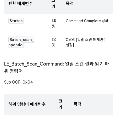
크
반환 매개변수
목적
기
Status
1옥
Command Complete 상태
텟
Batch
_
scan
_
1옥
0x03 [일괄 스캔 매개변수
opcode
텟
설정]
LE
_
Batch
_
Scan
_
Command: 일괄 스캔 결과 읽기 하
위 명령어
Sub OCF: 0x04
크
하위 명령어 매개변수
목적
기