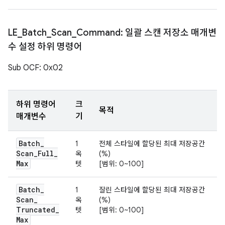
LE
_
Batch
_
Scan
_
Command: 일괄 스캔 저장소 매개변
수 설정 하위 명령어
Sub OCF: 0x02
하위 명령어
크
목적
매개변수
기
Batch
_
1
전체 스타일에 할당된 최대 저장공간
Scan
_
Full
_
옥
(%)
Max
텟
[범위: 0~100]
Batch
_
1
잘린 스타일에 할당된 최대 저장공간
Scan
_
옥
(%)
Truncated
_
텟
[범위: 0~100]
Max