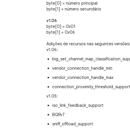
byte[0] = número principal
byte[1] = número secundário
v1.06
byte[0] = 0x01
byte[1] = 0x06
Adições de recursos nas seguintes versões
v1.06:
big_set_channel_map_classification_sup
vendor_connection_handle_min
vendor_connection_handle_max
connection_proximity_threshold_suppor
v1.05:
iso_link_feedback_support
BQRv7
sniff_offload_support