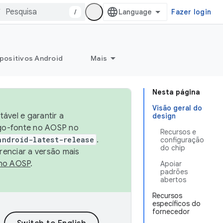
/
Fazer login
positivos Android
Mais
Nesta página
Visão geral do
ável e garantir a
design
igo-fonte no AOSP no
Recursos e
android-latest-release
.
configuração
do chip
renciar a versão mais
no AOSP
.
Apoiar
padrões
abertos
Recursos
específicos do
fornecedor