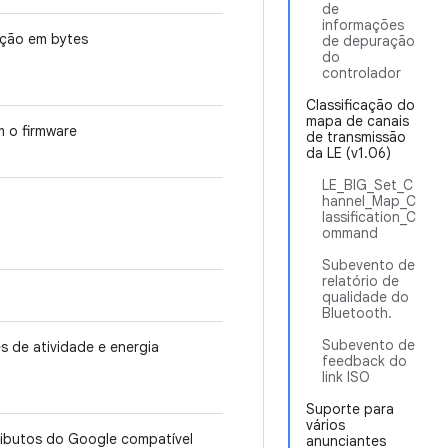
de
informações
ação em bytes
de depuração
do
controlador
Classificação do
mapa de canais
 o firmware
de transmissão
da LE (v1.06)
LE_BIG_Set_C
hannel_Map_C
lassification_C
ommand
Subevento de
relatório de
qualidade do
Bluetooth.
Subevento de
s de atividade e energia
feedback do
link ISO
Suporte para
vários
tributos do Google compatível
anunciantes