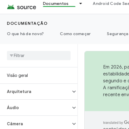
Documentos
Android Code Se
DOCUMENTAÇÃO
O que há de novo?
Como começar
Segurança
Em 2026, pa
estabilidad
Visão geral
segundo e q
A ramificaç
Arquitetura
recente env
Áudio
Câmera