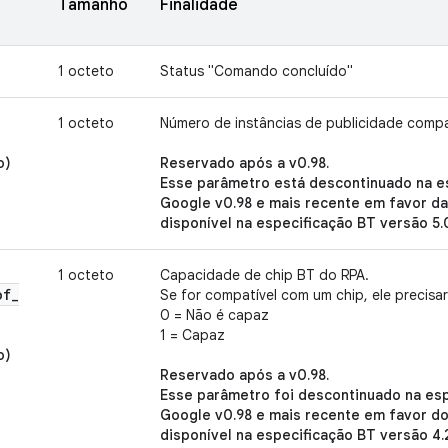
Tamanho
Finalidade
1 octeto
Status "Comando concluído"
1 octeto
Número de instâncias de publicidade compa
o)
Reservado após a v0.98.
Esse parâmetro está descontinuado na e
Google v0.98 e mais recente em favor d
disponível na especificação BT versão 5.
1 octeto
Capacidade de chip BT do RPA.
of
_
Se for compatível com um chip, ele precisar
0 = Não é capaz
1 = Capaz
o)
Reservado após a v0.98.
Esse parâmetro foi descontinuado na esp
Google v0.98 e mais recente em favor d
disponível na especificação BT versão 4.