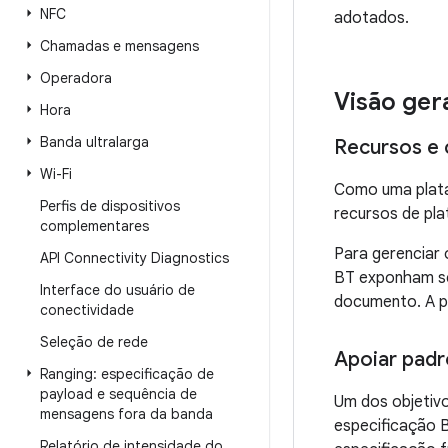
NFC
adotados.
Chamadas e mensagens
Operadora
Visão ger
Hora
Banda ultralarga
Recursos e 
Wi-Fi
Como uma plata
Perfis de dispositivos
recursos de pla
complementares
Para gerenciar 
API Connectivity Diagnostics
BT exponham se
Interface do usuário de
documento. A pi
conectividade
Seleção de rede
Apoiar padr
Ranging: especificação de
payload e sequência de
Um dos objetiv
mensagens fora da banda
especificação 
Relatório de intensidade do