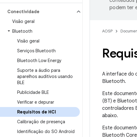
conteúdos p
podem ter e
Conectividade
Visão geral
Bluetooth
AOSP
Documen
Visão geral
Requis
Serviços Bluetooth
Bluetooth Low Energy
Suporte a áudio para
A interface do 
aparelhos auditivos usando
Bluetooth.
BLE
Publicidade BLE
Este documento
(BT) e Bluetoot
Verificar e depurar
controladores B
Requisitos de HCI
abaixo.
Calibração de presença
Este documento 
Identificação do SO Android
Bluetooth Core 