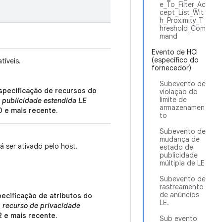
e_To_Filter_Ac
cept_List_Wit
h_Proximity_T
hreshold_Com
mand
Evento de HCI
(específico do
tíveis.
fornecedor)
Subevento de
specificação de recursos do
violação do
limite de
a
publicidade estendida LE
armazenamen
0 e mais recente.
to
Subevento de
mudança de
á ser ativado pelo host.
estado de
publicidade
múltipla de LE
Subevento de
rastreamento
de anúncios
ecificação de atributos do
LE.
o
recurso de privacidade
2 e mais recente.
Sub evento