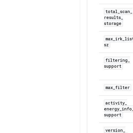
total
_
scan
_
results
_
storage
max
_
irk
_
lis
sz
filtering
_
support
max
_
filter
activity
_
energy
_
info
support
version
_