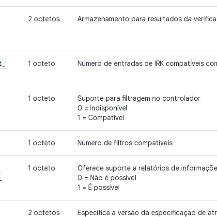
2 octetos
Armazenamento para resultados da verific
t
_
1 octeto
Número de entradas de IRK compatíveis com
1 octeto
Suporte para filtragem no controlador
0 = Indisponível
1 = Compatível
1 octeto
Número de filtros compatíveis
1 octeto
Oferece suporte a relatórios de informaçõe
_
0 = Não é possível
1 = É possível
2 octetos
Especifica a versão da especificação de a