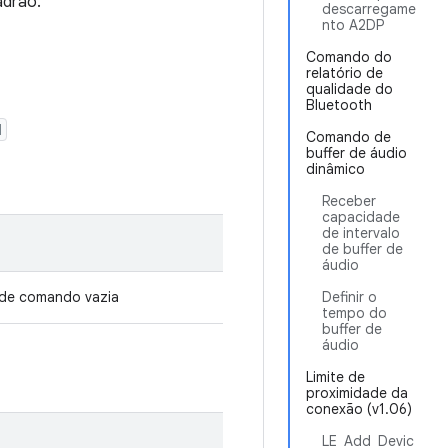
adrão.
descarregame
nto A2DP
Comando do
relatório de
qualidade do
Bluetooth
d
Comando de
buffer de áudio
dinâmico
Receber
capacidade
de intervalo
de buffer de
áudio
 de comando vazia
Definir o
tempo do
buffer de
áudio
Limite de
proximidade da
conexão (v1.06)
LE_Add_Devic