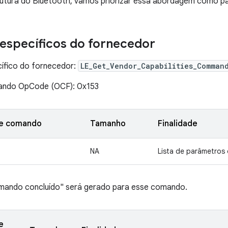
futura do Bluetooth, vamos priorizar essa abordagem como p
específicos do fornecedor
fico do fornecedor:
LE_Get_Vendor_Capabilities_Comman
ndo OpCode (OCF): 0x153
de comando
Tamanho
Finalidade
NA
Lista de parâmetros
ando concluído" será gerado para esse comando.
e