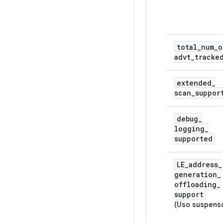
total
_
num
_
o
advt
_
tracke
extended
_
scan
_
suppor
debug
_
logging
_
supported
LE
_
address
_
generation
_
offloading
_
support
(Uso suspens