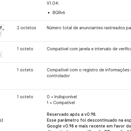
V1.04:
BQRv6
f
_
2 octetos
Número total de anunciantes rastreados pa
d
1 octeto
Compatível com janela e intervalo de verif
t
1 octeto
Compatível com o registro de informações 
controlador
1 octeto
0 = Indisponível
1 = Compatível
Reservado após a v0.98.
o)
Esse parâmetro foi descontinuado na esp
Google v0.98 e mais recente em favor d