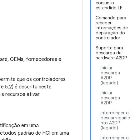
conjunto
estendido LE
Comando para
receber
informações de
depuração do
controlador
Suporte para
descarga de
hardware A2DP
ware, OEMs, fornecedores e
Iniciar
descarga
A2DP
 permite que os controladores
(legado)
 5.2) é descrita neste
Iniciar
s recursos ativar.
descarga
A2DP
Interromper o
descarregame
nto A2DP
atificação em uma
(legado)
m métodos padrão de HCI em uma
Interromper o