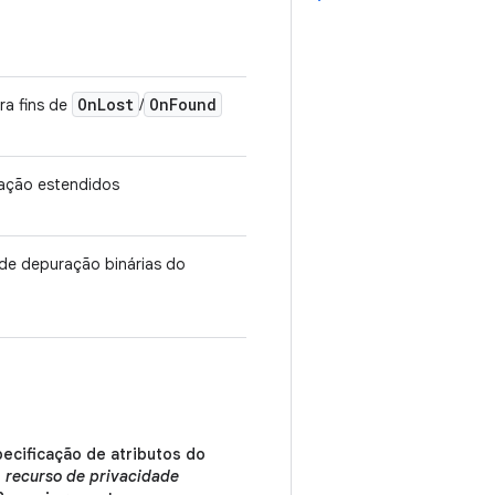
On
Lost
On
Found
ra fins de
/
icação estendidos
de depuração binárias do
ecificação de atributos do
o
recurso de privacidade