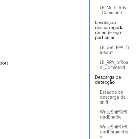
LE_Multi_Advt
_Command
Resolução
descarregada
de endereço
particular
:
LE_Set_RPA_Ti
meout
LE_RPA_offloa
port
d_Command
Descarga de
detecção
Estados de
t
descarga de
sniff
WriteSniffOffl
oadEnable
WriteSniffOffl
oadParameter
s