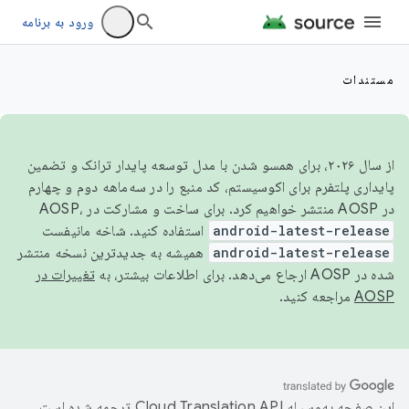
ورود به برنامه
مستندات
از سال ۲۰۲۶، برای همسو شدن با مدل توسعه پایدار ترانک و تضمین
پایداری پلتفرم برای اکوسیستم، کد منبع را در سه‌ماهه دوم و چهارم
در AOSP منتشر خواهیم کرد. برای ساخت و مشارکت در AOSP،
android-latest-release
استفاده کنید. شاخه مانیفست
android-latest-release
همیشه به جدیدترین نسخه منتشر
شده در AOSP ارجاع می‌دهد. برای اطلاعات بیشتر، به
تغییرات در
AOSP
مراجعه کنید.
این صفحه به‌وسیله
ترجمه شده است.