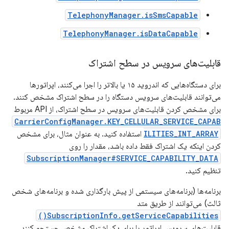
TelephonyManager.isSmsCapable
TelephonyManager.isDataCapable
قابلیت‌های سرویس در سطح اشتراک
برای دستگاه‌هایی که اندروید ۱۵ یا بالاتر را اجرا می‌کنند، اپراتورها
می‌توانند قابلیت‌های سرویس دستگاه را در سطح اشتراک مشخص کنند.
برای مشخص کردن قابلیت‌های سرویس در سطح اشتراک، از API مربوط
CarrierConfigManager.KEY_CELLULAR_SERVICE_CAPAB
ILITIES_INT_ARRAY
استفاده کنید. به عنوان مثال، برای مشخص
کردن اینکه یک اشتراک فقط داده باشد، مقدار را روی
SubscriptionManager#SERVICE_CAPABILITY_DATA
تنظیم کنید.
برنامه‌ها (برنامه‌های سیستمی از پیش بارگذاری شده و برنامه‌های شخص
ثالث) می‌توانند از طریق متد
SubscriptionInfo.getServiceCapabilities()
قابلیت‌های سرویس اپراتور را برای یک اشتراک مشخص جستجو کنند.