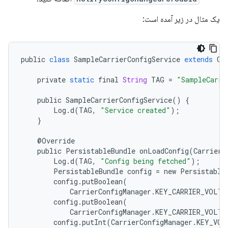
یک مثال در زیر آمده است:
public
class
SampleCarrierConfigService
extends
Ca
private
static
final
String
TAG
=
"SampleCarri
public
SampleCarrierConfigService
()
{
Log
.
d
(
TAG
,
"Service created"
);
}
@
Override
public
PersistableBundle
onLoadConfig
(
CarrierI
Log
.
d
(
TAG
,
"Config being fetched"
);
PersistableBundle
config
=
new
Persistable
config
.
putBoolean
(
CarrierConfigManager
.
KEY_CARRIER_VOLTE
config
.
putBoolean
(
CarrierConfigManager
.
KEY_CARRIER_VOLTE
config
.
putInt
(
CarrierConfigManager
.
KEY_VOL