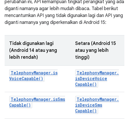
perubahan ini, API kemampuan tingkat perangkat yang ada
diganti namanya agar lebih mudah dibaca. Tabel berikut
mencantumkan API yang tidak digunakan lagi dan API yang
diganti namanya yang diperkenalkan di Android 15:
Tidak digunakan lagi
Setara (Android 15
(Android 14 atau yang
atau yang lebih
lebih rendah)
tinggi)
Telephony
Manager
.
is
Telephony
Manager
.
Voice
Capable(
)
is
Device
Voice
Capable(
)
Telephony
Manager
.
is
Sms
Telephony
Manager
.
Capable(
)
is
Device
Sms
Capable(
)