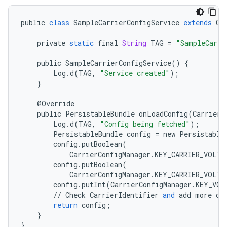
public
class
SampleCarrierConfigService
extends
Ca
private
static
final
String
TAG
=
"SampleCarri
public
SampleCarrierConfigService
()
{
Log
.
d
(
TAG
,
"Service created"
);
}
@
Override
public
PersistableBundle
onLoadConfig
(
CarrierI
Log
.
d
(
TAG
,
"Config being fetched"
);
PersistableBundle
config
=
new
Persistable
config
.
putBoolean
(
CarrierConfigManager
.
KEY_CARRIER_VOLTE
config
.
putBoolean
(
CarrierConfigManager
.
KEY_CARRIER_VOLTE
config
.
putInt
(
CarrierConfigManager
.
KEY_VOL
//
Check
CarrierIdentifier
and
add
more
co
return
config
;
}
}