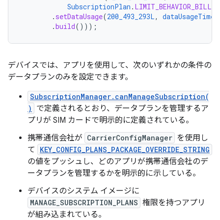
SubscriptionPlan
.
LIMIT_BEHAVIOR_BILLED
.
setDataUsage
(
200_493_293L
,
dataUsageTimes
.
build
()));
デバイスでは、アプリを使用して、次のいずれかの条件の
データプランのみを設定できます。
SubscriptionManager.canManageSubscription(
)
で定義されるとおり、データプランを管理するア
プリが SIM カードで明示的に定義されている。
携帯通信会社が
CarrierConfigManager
を使用し
て
KEY_CONFIG_PLANS_PACKAGE_OVERRIDE_STRING
の値をプッシュし、どのアプリが携帯通信会社のデ
ータプランを管理するかを明示的に示している。
デバイスのシステム イメージに
MANAGE_SUBSCRIPTION_PLANS
権限を持つアプリ
が組み込まれている。