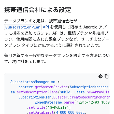
携帯通信会社による設定
データプランの設定は、携帯通信会社が
SubscriptionPlan
API
を使用して既存の Android アプ
リに機能を追加できます。API は、継続プランや非継続プ
ラン、使用時間に応じた課金プランなど、さまざまなデー
タプラン タイプに対応するように設計されています。
毎月更新する一般的なデータプランを設定する方法につい
て、次に例を示します。
SubscriptionManager
sm
=
context
.
getSystemService
(
SubscriptionManager
.
c
sm
.
setSubscriptionPlans
(
subId
,
Lists
.
newArrayList
(
SubscriptionPlan
.
Builder
.
createRecurringMonthl
ZonedDateTime
.
parse
(
"2016-12-03T10:00
.
setTitle
(
"G-Mobile"
)
.
setDataLimit
(
4_000_000_000L
,