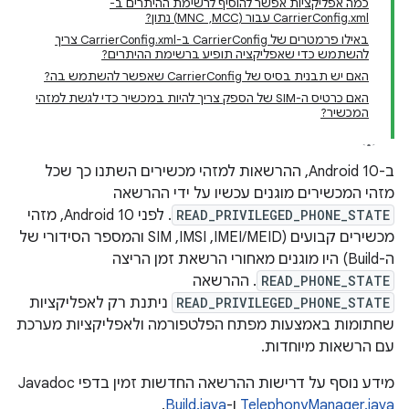
כמה אפליקציות אפשר להוסיף לרשימת ההיתרים ב-
CarrierConfig.xml עבור (MCC, ‏ MNC) נתון?
באילו פרמטרים של CarrierConfig ב-CarrierConfig.xml צריך
להשתמש כדי שאפליקציה תופיע ברשימת ההיתרים?
האם יש תבנית בסיס של CarrierConfig שאפשר להשתמש בה?
האם כרטיס ה-SIM של הספק צריך להיות במכשיר כדי לגשת למזהי
המכשיר?
ב-Android 10, ההרשאות למזהי מכשירים השתנו כך שכל
מזהי המכשירים מוגנים עכשיו על ידי ההרשאה
READ_PRIVILEGED_PHONE_STATE
. לפני Android 10, מזהי
מכשירים קבועים (IMEI/MEID,‏ IMSI,‏ SIM והמספר הסידורי של
ה-Build) היו מוגנים מאחורי הרשאת זמן הריצה
READ_PHONE_STATE
. ההרשאה
READ_PRIVILEGED_PHONE_STATE
ניתנת רק לאפליקציות
שחתומות באמצעות מפתח הפלטפורמה ולאפליקציות מערכת
עם הרשאות מיוחדות.
מידע נוסף על דרישות ההרשאה החדשות זמין בדפי Javadoc‏
TelephonyManager.java
ו-
Build.java
.