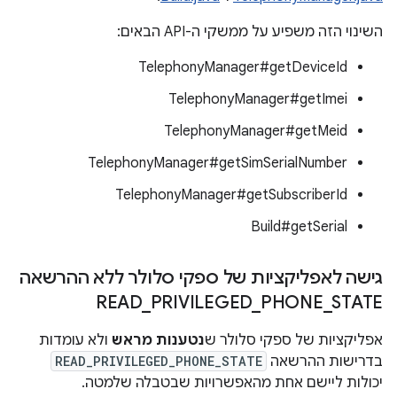
השינוי הזה משפיע על ממשקי ה-API הבאים:
TelephonyManager#getDeviceId
TelephonyManager#getImei
TelephonyManager#getMeid
TelephonyManager#getSimSerialNumber
TelephonyManager#getSubscriberId
Build#getSerial
גישה לאפליקציות של ספקי סלולר ללא ההרשאה
READ
_
PRIVILEGED
_
PHONE
_
STATE
אפליקציות של ספקי סלולר ש
נטענות מראש
ולא עומדות
בדרישות ההרשאה
READ_PRIVILEGED_PHONE_STATE
יכולות ליישם אחת מהאפשרויות שבטבלה שלמטה.