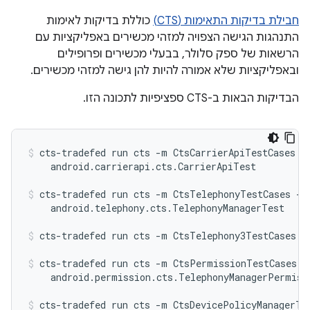
חבילת בדיקות התאימות (CTS)
כוללת בדיקות לאימות
התנהגות הגישה הצפויה למזהי מכשירים באפליקציות עם
הרשאות של ספק סלולר, בבעלי מכשירים ופרופילים
ובאפליקציות שלא אמורה להיות להן גישה למזהי מכשירים.
הבדיקות הבאות ב-CTS ספציפיות לתכונה הזו.
cts-tradefed run cts -m CtsCarrierApiTestCases -t
    android.carrierapi.cts.CarrierApiTest
cts-tradefed run cts -m CtsTelephonyTestCases -t

    android.telephony.cts.TelephonyManagerTest
cts-tradefed run cts -m CtsTelephony3TestCases
cts-tradefed run cts -m CtsPermissionTestCases -t
    android.permission.cts.TelephonyManagerPermiss
cts-tradefed run cts -m CtsDevicePolicyManagerTes