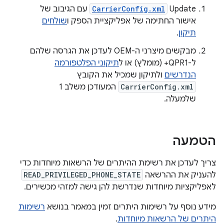
‫Update
CarrierConfig.xml
עם הגיבוב של
אישור החתימה של אפליקציית הספק ו
שולחים
תיקון
.
מבקשים מיצרני ה-OEM לעדכן את הגרסה שלהם
ל-QPR1+ (מומלץ) או ל
תיקוני הפלטפורמה
הנדרשים
ולתיקון שמכיל את הקובץ
CarrierConfig.xml
המעודכן משלב 1
שלמעלה.
הטמעה
צריך לעדכן את רשימת ההיתרים של הרשאות מיוחדות כדי
להעניק את ההרשאה
READ_PRIVILEGED_PHONE_STATE
לאפליקציות מיוחדות שנדרשת להן גישה למזהי מכשירים.
מידע נוסף על רשימות היתרים זמין במאמר בנושא
רשימות
היתרים של הרשאות מיוחדות
.