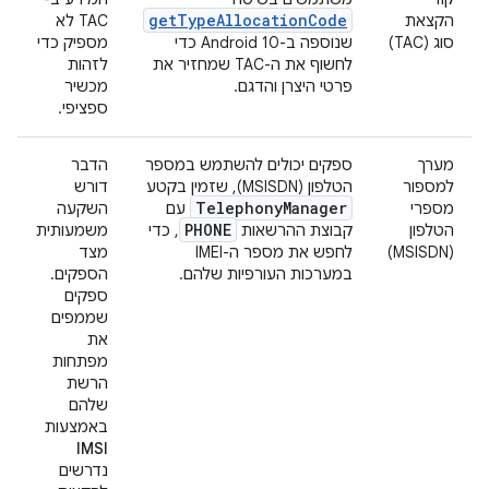
getTypeAllocationCode
הקצאת
TAC לא
סוג (TAC)
שנוספה ב-Android 10 כדי
מספיק כדי
לחשוף את ה-TAC שמחזיר את
לזהות
פרטי היצרן והדגם.
מכשיר
ספציפי.
מערך
ספקים יכולים להשתמש במספר
הדבר
למספור
הטלפון (MSISDN), שזמין בקטע
דורש
Telephony
Manager
מספרי
עם
השקעה
PHONE
הטלפון
קבוצת ההרשאות
, כדי
משמעותית
(MSISDN)
לחפש את מספר ה-IMEI
מצד
במערכות העורפיות שלהם.
הספקים.
ספקים
שממפים
את
מפתחות
הרשת
שלהם
באמצעות
IMSI
נדרשים