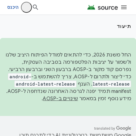
היכנס
תיעוד
החל משנת 2026, כדי להתאים למודל הפיתוח היציב שלנו
ולשמור על יציבות הפלטפורמה בסביבה העסקית,
נפרסם קוד מקור ב-AOSP ברבעון השני וברבעון הרביעי.
כדי ליצור ולתרום ל-AOSP, צריך להשתמש ב-
android-
latest-release
. הענף
android-latest-release
manifest תמיד יפנה לגרסה האחרונה שנדחפה ל-AOSP.
מידע נוסף זמין במאמר
שינויים ב-AOSP
.
‫Google משתמשת בטכנולוגיית AI כדי לתרגם תוכן