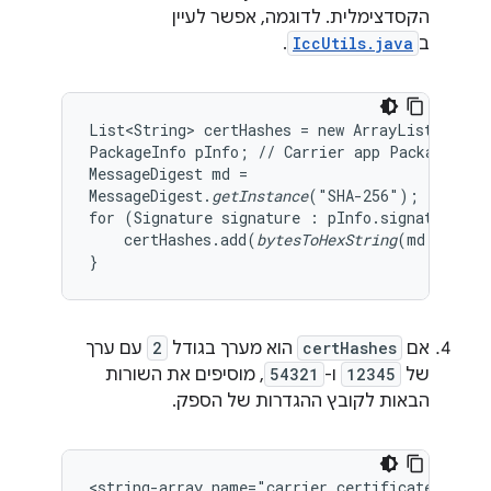
הקסדצימלית. לדוגמה, אפשר לעיין
ב
IccUtils.java
.
List<String> certHashes = new ArrayList<>();

PackageInfo pInfo; // Carrier app PackageInfo

MessageDigest md =

MessageDigest.
getInstance
("SHA-256");

for (Signature signature : pInfo.signatures) {
    certHashes.add(
bytesToHexString
(md.digest
}
אם
certHashes
הוא מערך בגודל
2
עם ערך
של
12345
ו-
54321
, מוסיפים את השורות
הבאות לקובץ ההגדרות של הספק.
<string-array name="carrier_certificate_string