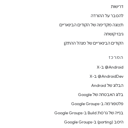
דרישות
להסבר על ההורדה
תצוגה מקדימה של הקודים הבינאריים
גיבוי קושחה
הקודים הבינאריים של מנהל ההתקן
המרכז
‫‎@Android ב-X
‫‎@AndroidDev ב-X
הבלוג של Android
בלוג האבטחה של Google
פלטפורמה ב-Google Groups
בנייה של גרסת Build ב-Google Groups
היסב (porting) ב-Google Groups