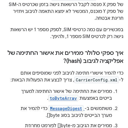
של ספק X מנסה לקבל הרשאות גישה בזמן שכרטיס ה-SIM
של ספק Y מוכנס, המכשיר לא ימצא התאמה לגיבוב ויחזיר
חריגת אבטחה.
במכשירים עם כמה כרטיסי SIM, לספק מספר 1 יש הרשאות
גישה רק לכרטיס SIM מספר 1, ולהיפך.
איך ספקי סלולר ממירים את אישור החתימה של
אפליקציה לגיבוב (hash)?
כדי להמיר אישורי חתימה לגיבוב לפני שמוסיפים אותם
ל-
CarrierConfig.xml
, צריך לבצע את הפעולות הבאות:
ממירים את החתימה של אישור החתימה למערך
בייטים באמצעות
toByteArray
.
משתמשים ב-
MessageDigest
כדי להמיר את
מערך הבייטים לגיבוב בסוג byte[].
ממירים את הגיבוב מ-byte[] לפורמט מחרוזת