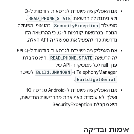
אם האפליקציה מיועדת לגרסאות קודמות ל-Q
ולא ניתנה לה הרשאת
READ_PHONE_STATE
,
מופעלת
SecurityException
. זהו אופן הפעולה
הנוכחי בגרסאות קודמות ל-Q, כי ההרשאה הזו
נדרשת כדי להפעיל את ממשקי ה-API האלה.
אם האפליקציה מיועדת לגרסאות קודמות ל-Q ויש
לה הרשאה
READ_PHONE_STATE
, היא מקבלת
ערך null לכל ממשקי ה-API של
TelephonyManager ו-
Build.UNKNOWN
לשיטה
.
Build#getSerial
אם האפליקציה מיועדת ל-Android מגרסה 10
ואילך ולא עומדת באף אחת מהדרישות החדשות,
היא מקבלת SecurityException.
אימות ובדיקה