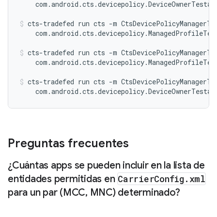
    com.android.cts.devicepolicy.DeviceOwnerTest#t
cts-tradefed run cts -m CtsDevicePolicyManagerTes
    com.android.cts.devicepolicy.ManagedProfileTes
cts-tradefed run cts -m CtsDevicePolicyManagerTes
    com.android.cts.devicepolicy.ManagedProfileTes
cts-tradefed run cts -m CtsDevicePolicyManagerTes
    com.android.cts.devicepolicy.DeviceOwnerTest#t
Preguntas frecuentes
¿Cuántas apps se pueden incluir en la lista de
entidades permitidas en
Carrier
Config
.
xml
para un par (MCC
,
MNC) determinado?