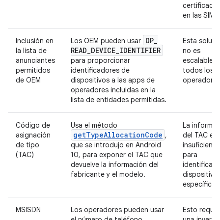
certificado
en las SIMs.
OP
_
Inclusión en
Los OEM pueden usar
Esta soluci
READ
_
DEVICE
_
IDENTIFIER
la lista de
no es
anunciantes
para proporcionar
escalable p
permitidos
identificadores de
todos los
de OEM
dispositivos a las apps de
operadores
operadores incluidas en la
lista de entidades permitidas.
Código de
Usa el método
La informa
getTypeAllocationCode
asignación
,
del TAC es
de tipo
que se introdujo en Android
insuficiente
(TAC)
10, para exponer el TAC que
para
devuelve la información del
identificar 
fabricante y el modelo.
dispositivo
específico.
MSISDN
Los operadores pueden usar
Esto requie
el número de teléfono
una inversi