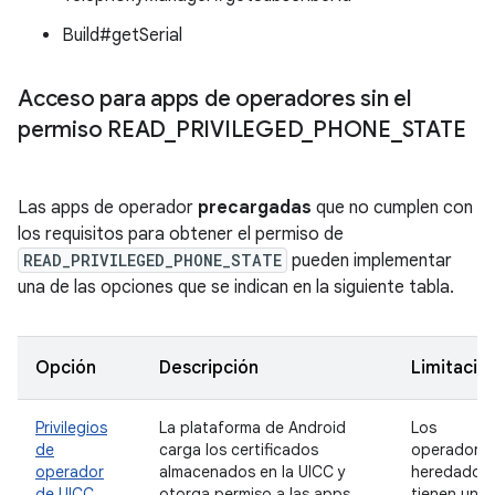
Build#getSerial
Acceso para apps de operadores sin el
permiso READ
_
PRIVILEGED
_
PHONE
_
STATE
Las apps de operador
precargadas
que no cumplen con
los requisitos para obtener el permiso de
READ_PRIVILEGED_PHONE_STATE
pueden implementar
una de las opciones que se indican en la siguiente tabla.
Opción
Descripción
Limitacio
Privilegios
La plataforma de Android
Los
de
carga los certificados
operadore
operador
almacenados en la UICC y
heredados
de UICC
otorga permiso a las apps
tienen una