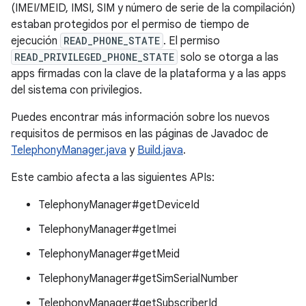
(IMEI/MEID, IMSI, SIM y número de serie de la compilación)
estaban protegidos por el permiso de tiempo de
ejecución
READ_PHONE_STATE
. El permiso
READ_PRIVILEGED_PHONE_STATE
solo se otorga a las
apps firmadas con la clave de la plataforma y a las apps
del sistema con privilegios.
Puedes encontrar más información sobre los nuevos
requisitos de permisos en las páginas de Javadoc de
TelephonyManager.java
y
Build.java
.
Este cambio afecta a las siguientes APIs:
TelephonyManager#getDeviceId
TelephonyManager#getImei
TelephonyManager#getMeid
TelephonyManager#getSimSerialNumber
TelephonyManager#getSubscriberId