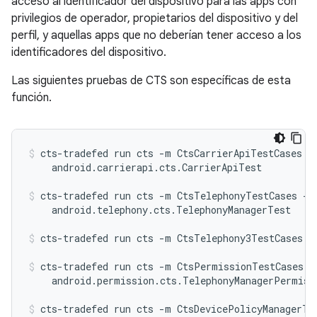
acceso al identificador del dispositivo para las apps con
privilegios de operador, propietarios del dispositivo y del
perfil, y aquellas apps que no deberían tener acceso a los
identificadores del dispositivo.
Las siguientes pruebas de CTS son específicas de esta
función.
cts-tradefed run cts -m CtsCarrierApiTestCases -t
    android.carrierapi.cts.CarrierApiTest
cts-tradefed run cts -m CtsTelephonyTestCases -t

    android.telephony.cts.TelephonyManagerTest
cts-tradefed run cts -m CtsTelephony3TestCases
cts-tradefed run cts -m CtsPermissionTestCases -t
    android.permission.cts.TelephonyManagerPermiss
cts-tradefed run cts -m CtsDevicePolicyManagerTes