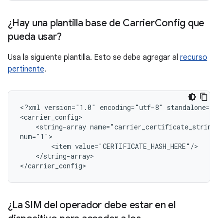
¿Hay una plantilla base de Carrier
Config que
pueda usar?
Usa la siguiente plantilla. Esto se debe agregar al
recurso
pertinente
.
<?xml version="1.0" encoding="utf-8" standalone="y
<carrier_config>

    <string-array name="carrier_certificate_string_
num="1">

        <item value="CERTIFICATE_HASH_HERE"/>

    </string-array>

</carrier_config>
¿La SIM del operador debe estar en el