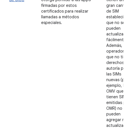
firmadas por estos
gran canti
certificados para realizar
de SIM
llamadas a métodos
establecida
especiales.
que no se
pueden
actualizar
fácilmente.
Además, lo
operadore
que no tie
derechos d
autoría par
las SIMs
nuevas (po
ejemplo, lo
OMV que
tienen SIMs
emitidas po
OMR) no
pueden
agregar ni
actualizar