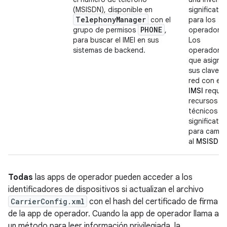
(MSISDN), disponible en
significativ
Telephony
Manager
con el
para los
PHONE
grupo de permisos
,
operadores
para buscar el IMEI en sus
Los
sistemas de backend.
operadore
que asigna
sus claves 
red con el
IMSI
requie
recursos
técnicos
significativ
para cambi
al
MSISDN
.
Todas
las apps de operador pueden acceder a los
identificadores de dispositivos si actualizan el archivo
CarrierConfig.xml
con el hash del certificado de firma
de la app de operador. Cuando la app de operador llama a
un método para leer información privilegiada, la