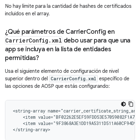
No hay límite para la cantidad de hashes de certificados
incluidos en el array.
¿Qué parámetros de Carrier
Config en
Carrier
Config
.
xml
debo usar para que una
app se incluya en la lista de entidades
permitidas?
Usa el siguiente elemento de configuración de nivel
superior dentro del
CarrierConfig.xml
específico de
las opciones de AOSP que estás configurando:
<string-array name="carrier_certificate_string_arra
    <item value="BF02262E5EF59FDD53E57059082F1A791
    <item value="9F3868A3E1DD19A5311D511A60CF94D975
</string-array>