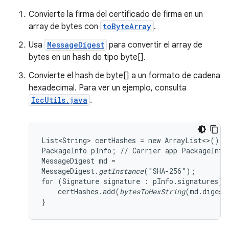
Convierte la firma del certificado de firma en un
array de bytes con
toByteArray
.
Usa
MessageDigest
para convertir el array de
bytes en un hash de tipo byte[].
Convierte el hash de byte[] a un formato de cadena
hexadecimal. Para ver un ejemplo, consulta
IccUtils.java
.
List<String> certHashes = new ArrayList<>();

PackageInfo pInfo; // Carrier app PackageInfo

MessageDigest md =

MessageDigest.
getInstance
("SHA-256");

for (Signature signature : pInfo.signatures) {
    certHashes.add(
bytesToHexString
(md.digest
}