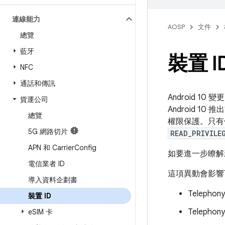
連線能力
AOSP
文件
總覽
藍牙
裝置 I
NFC
通話和傳訊
Android 10
貨運公司
Android 10
總覽
權限保護。只有
5G 網路切片
READ_PRIVILE
APN 和 Carrier
Config
如要進一步瞭解
電信業者 ID
這項異動會影響下
導入資料企劃書
Telephon
裝置 ID
Telephon
e
SIM 卡