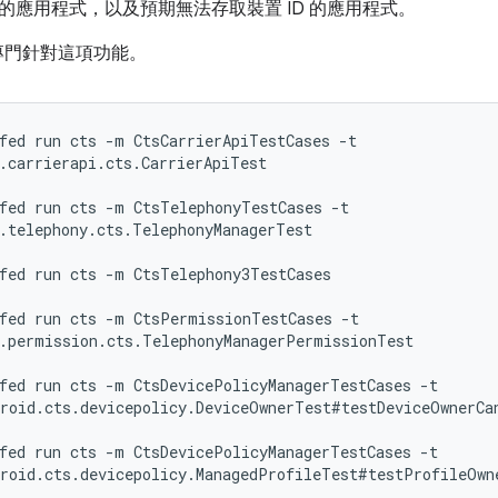
的應用程式，以及預期無法存取裝置 ID 的應用程式。
試專門針對這項功能。
fed run cts -m CtsCarrierApiTestCases -t

.carrierapi.cts.CarrierApiTest
fed run cts -m CtsTelephonyTestCases -t

.telephony.cts.TelephonyManagerTest
fed run cts -m CtsTelephony3TestCases
fed run cts -m CtsPermissionTestCases -t

.permission.cts.TelephonyManagerPermissionTest
fed run cts -m CtsDevicePolicyManagerTestCases -t

roid.cts.devicepolicy.DeviceOwnerTest#testDeviceOwnerCa
fed run cts -m CtsDevicePolicyManagerTestCases -t

roid.cts.devicepolicy.ManagedProfileTest#testProfileOwn