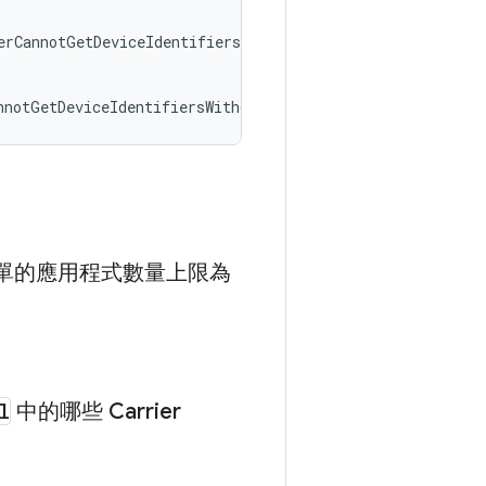
erCannotGetDeviceIdentifiersWithoutPermission
nnotGetDeviceIdentifiersWithoutPermission
可清單的應用程式數量上限為
l
中的哪些 Carrier