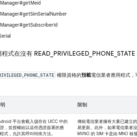
yManager#getMeid
yManager#getSimSerialNumber
Manager#getSubscriberId
erial
程式在沒有 READ
_
PRIVILEGED
_
PHONE
_
STAT
RIVILEGED_PHONE_STATE
權限資格的
預載
電信業者應用程式，
說明
限制
ndroid 平台會載入儲存在 UICC 中的
傳統電信業者擁有大量已建立的 S
證，並授權給以這些憑證簽署的應
易更新。此外，如果電信業者沒有新
程式，允許其呼叫特殊方法。
MVNO 的 SIM 卡是由 MNO