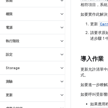
效能
相符項目，系統
權限
如要實作此解決
更新
Car
電源
請要求原始設
述步驟 1
執行階段
設定
導入作業
Storage
更新允許清單中
式。
測驗
如要進一步瞭解
如要呼叫受影響
更新
如果應用程