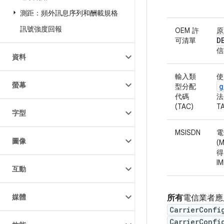
測距：頻外訊息序列和酬載規格
訊號強度回報
OEM 許
原
D
可清單
信
資料
輸入類
使
螢幕
g
型分配
代碼
法
(TAC)
T
字型
MSISDN
電
圖像
(
得
I
互動
媒體
所有
電信業者應
CarrierConfi
CarrierConfi