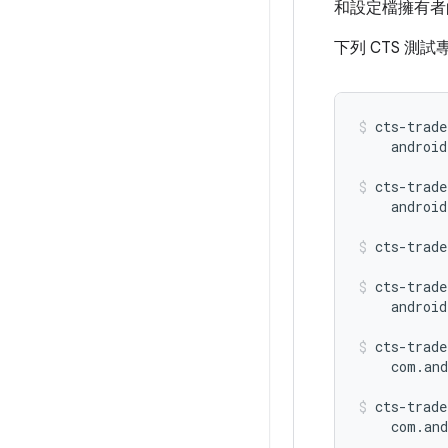
和設定檔擁有者
下列 CTS 測
cts-trade
    android
cts-trade
    android
cts-trade
cts-trade
    android
cts-trade
    com.and
cts-trade
    com.and