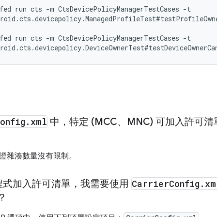
fed run cts -m CtsDevicePolicyManagerTestCases -t

roid.cts.devicepolicy.ManagedProfileTest#testProfileOwn
fed run cts -m CtsDevicePolicyManagerTestCases -t

roid.cts.devicepolicy.DeviceOwnerTest#testDeviceOwnerCa
onfig
.
xml
中，特定 (MCC、MNC) 可加入許
證雜湊數量沒有限制。
程式加入許可清單，我需要使用
Carrier
Config
.
xm
數？