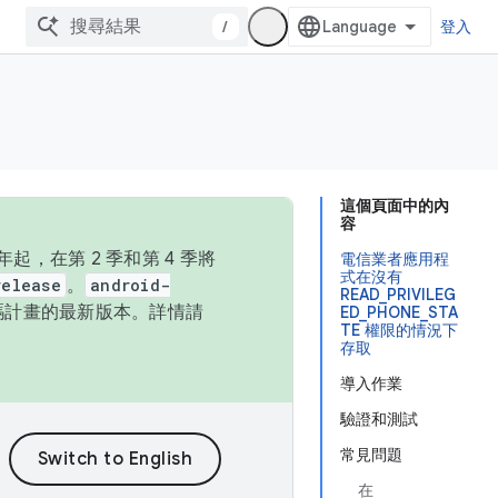
/
登入
這個頁面中的內
容
，在第 2 季和第 4 季將
電信業者應用程
式在沒有
release
。
android-
READ_PRIVILEG
始碼計畫的最新版本。詳情請
ED_PHONE_STA
TE 權限的情況下
存取
導入作業
驗證和測試
常見問題
在