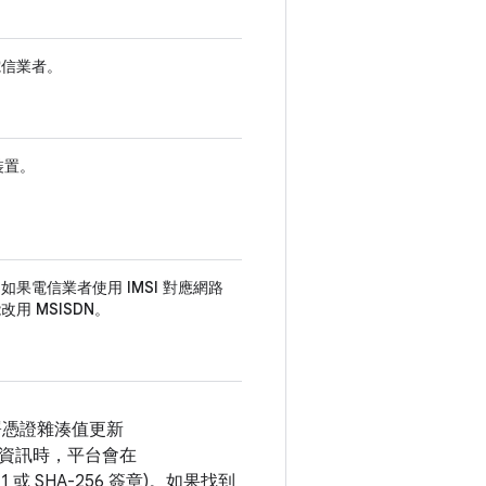
電信業者。
裝置。
。如果電信業者使用
IMSI
對應網路
能改用
MSISDN
。
署憑證雜湊值更新
資訊時，平台會在
或 SHA-256 簽章)。如果找到