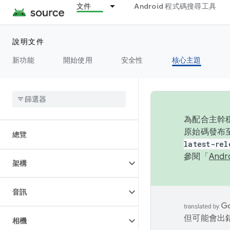
文件
Android 程式碼搜尋工具
說明文件
新功能
開始使用
安全性
核心主題
為配合主幹穩
原始碼發布至
總覽
latest-rel
參閱「
And
架構
音訊
但可能會出
相機