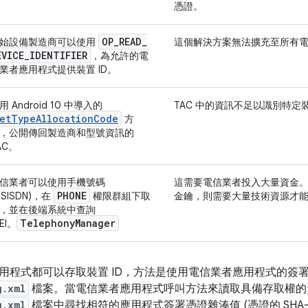
憑證。
OP
_
READ
_
始設備製造商可以使用
這個解決方案無法擴充至所有
EVICE
_
IDENTIFIER
，為允許的電
業者應用程式提供裝置 ID。
用 Android 10 中導入的
TAC 中的資訊不足以識別特定
etTypeAllocationCode
方
，公開傳回製造商和型號資訊的
AC。
信業者可以使用手機號碼
這需要電信業者投入大量資金
PHONE
MSISDN)，在
權限群組下取
金鑰，則需要大量技術資源才
，並在後端系統中查詢
Telephony
Manager
MEI。
用程式都可以存取裝置 ID，方法是使用電信業者應用程式的簽
g.xml
檔案。當電信業者應用程式呼叫方法來讀取具備存取權的
g.xml
檔案中尋找相符的應用程式簽署憑證雜湊值 (憑證的 SHA-1 