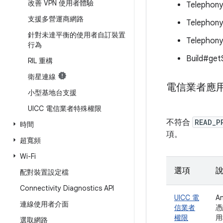
改善 VPN 使用者體驗
Telephon
支援多營運商網路
Telephon
針對未達平衡的使用者自訂裝置
Telephony
行為
Build#getS
RIL 重構
衛星連線
電信業者應用
小型基地台支援
UICC 電信業者特殊權限
不符合
READ_P
時間
項。
超寬頻
Wi-Fi
選項
配對裝置設定檔
Connectivity Diagnostics API
UICC 電
A
連線使用者介面
信業者
憑
權限
用
選取網路