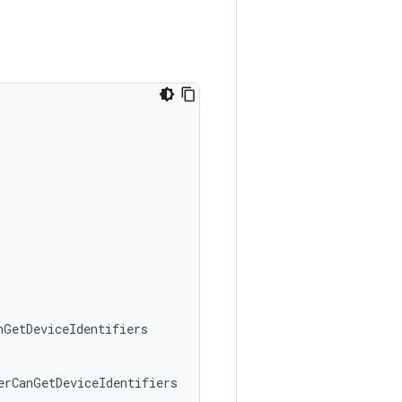
nGetDeviceIdentifiers
erCanGetDeviceIdentifiers