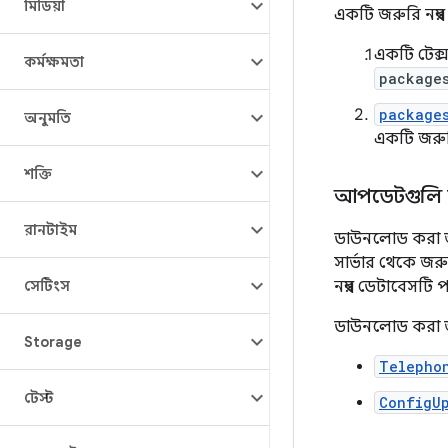
মিডিয়া
একটি জরুরি নম্বর
একটি টেক্
কর্মক্ষমতা
package
package
অনুমতি
একটি জরুরি
শক্তি
আপডেটগুলি 
রানটাইম
ডাউনলোড করা জর
সার্ভার থেকে জর
সেটিংস
নম্বর ডেটাবেসটি 
ডাউনলোড করা জরু
Storage
Telepho
টেস্ট
ConfigU