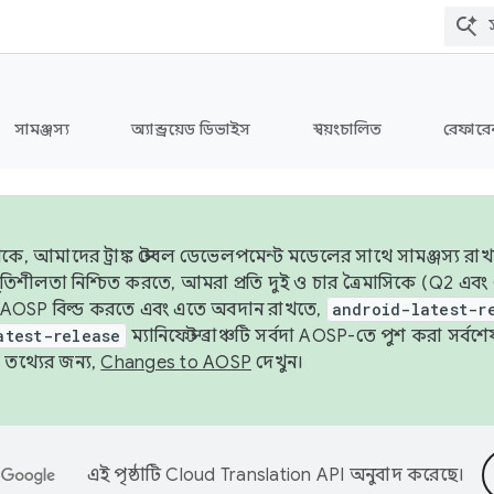
সামঞ্জস্য
অ্যান্ড্রয়েড ডিভাইস
স্বয়ংচালিত
রেফারেন
ে, আমাদের ট্রাঙ্ক স্টেবল ডেভেলপমেন্ট মডেলের সাথে সামঞ্জস্য রাখ
র স্থিতিশীলতা নিশ্চিত করতে, আমরা প্রতি দুই ও চার ত্রৈমাসিকে (Q2
 AOSP বিল্ড করতে এবং এতে অবদান রাখতে,
android-latest-r
atest-release
ম্যানিফেস্ট ব্রাঞ্চটি সর্বদা AOSP-তে পুশ করা সর্ব
তথ্যের জন্য,
Changes to AOSP
দেখুন।
এই পৃষ্ঠাটি
Cloud Translation API
অনুবাদ করেছে।