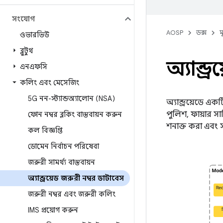
সংযোগ
AOSP
ডক্স
ম
ওভারভিউ
ব্লুটুথ
অ্যান্ড্
এনএফসি
কলিং এবং মেসেজিং
5G নন-স্ট্যান্ডঅ্যালোন (NSA)
অ্যান্ড্রয়েডে এ
পুলিশ, ফায়ার সার
ফোন নম্বর ব্লকিং বাস্তবায়ন করুন
শনাক্ত করা এব
কল বিজ্ঞপ্তি
ডোমেন নির্বাচন পরিষেবা
জরুরী সামর্থ্য বাস্তবায়ন
অ্যান্ড্রয়েড জরুরী নম্বর ডাটাবেস
জরুরী নম্বর এবং জরুরী কলিং
IMS প্রয়োগ করুন