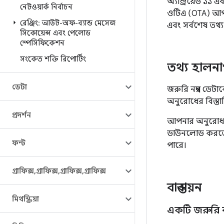
অ্যান্ড্রয়েড ১১
নেটওয়ার্ক নির্বাচন
ওটিএ (OTA) আপড
রেঞ্জিং: আউট-অফ-ব্যান্ড মেসেজ
এবং সর্বশেষ তথ্য
সিকোয়েন্স এবং পেলোড
স্পেসিফিকেশন
সংকেত শক্তি রিপোর্টিং
তথ্য হালন
ডেটা
জরুরি নম্বর ডে
অনুরোধের বিস্তা
প্রদর্শন
আপনার অনুরোধ 
ডাউনলোড করতে প
ফন্ট
পারে।
গ্রাফিক্স
,
গ্রাফিক্স
,
গ্রাফিক্স
,
গ্রাফিক্স
বাস্তবায়ন
মিথস্ক্রিয়া
একটি জরুরি নম