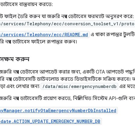
 ডাটাবেস বাস্তবায়ন করতে:
সট ফাইল তৈরি করুন যা জরুরি নম্বর ডেটাবেস ফরম্যাট অনুসরণ করে:
s/services/Telephony/ecc/conversion_toolset_v1/proto
s/services/Telephony/ecc/README.md
এ থাকা রূপান্তর টুলট
 নম্বর ডাটাবেস ফাইলে রূপান্তর করুন।
সক্ষম করুন
ুরি নম্বর ডেটাবেস আপডেট করার জন্য, একটি OTA আপডেট পদ্ধত
ুরি নম্বর ডেটাবেসটি ডাউনলোড করতে ডিভাইসটিকে সক্রিয় করবে। অ্
পড়া এবং লেখার জন্য
/data/misc/emergencynumberdb
এর মতো 
রি নম্বর ডাটাবেসটি প্রয়োগ করতে, নিম্নলিখিত সিস্টেম API-গুলি ব্
nyManager.notifyOtaEmergencyNumberDbInstalled
pdate.ACTION_UPDATE_EMERGENCY_NUMBER_DB