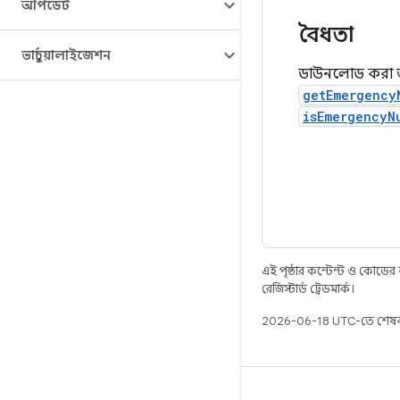
আপডেট
বৈধতা
ভার্চুয়ালাইজেশন
ডাউনলোড করা জরু
getEmergency
isEmergencyN
এই পৃষ্ঠার কন্টেন্ট ও কোডের
রেজিস্টার্ড ট্রেডমার্ক।
2026-06-18 UTC-তে শেষব
বিল্ড