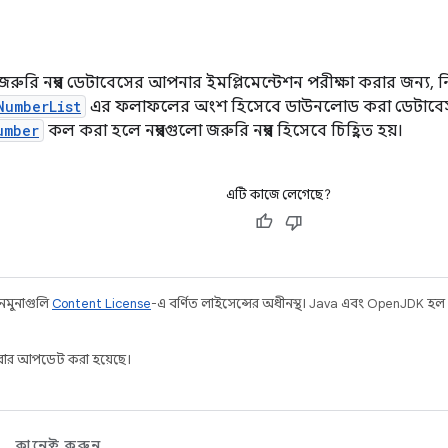
রি নম্বর ডেটাবেসের আপনার ইমপ্লিমেন্টেশন পরীক্ষা করার জন্য, ন
NumberList
এর ফলাফলের অংশ হিসেবে ডাউনলোড করা ডেটাবে
umber
কল করা হলে নম্বরগুলো জরুরি নম্বর হিসেবে চিহ্নিত হয়।
এটি কাজে লেগেছে?
 নমুনাগুলি
Content License
-এ বর্ণিত লাইসেন্সের অধীনস্থ। Java এবং OpenJDK হল
ার আপডেট করা হয়েছে।
কানেক্ট করুন