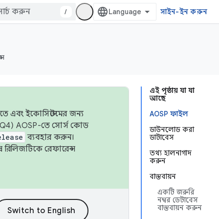
/
সাইন-ইন করুন
্স
এই পৃষ্ঠায় যা যা
আছে
তে এবং ইকোসিস্টেমের জন্য
AOSP ফাইল
 এবং Q4) AOSP-তে সোর্স কোড
ডাউনলোড করা
elease
ব্যবহার করুন।
ডাটাবেস
শেষ রিলিজটিকে রেফারেন্স
তথ্য হালনাগাদ
করুন
বাস্তবায়ন
একটি জরুরি
নম্বর ডেটাবেস
বাস্তবায়ন করুন