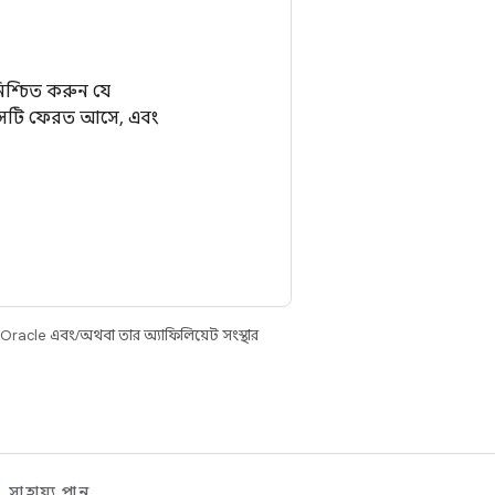
িশ্চিত করুন যে
সটি ফেরত আসে, এবং
 Oracle এবং/অথবা তার অ্যাফিলিয়েট সংস্থার
সাহায্য পান