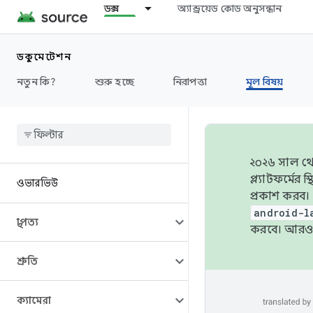
ডক্স
অ্যান্ড্রয়েড কোড অনুসন্ধান
ডকুমেন্টেশন
নতুন কি?
শুরু হচ্ছে
নিরাপত্তা
মূল বিষয়
২০২৬ সাল থেক
প্ল্যাটফর্মে
ওভারভিউ
প্রকাশ করব।
android-l
স্থাপত্য
করবে। আরও 
শ্রুতি
ক্যামেরা