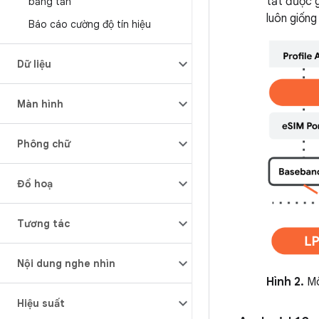
tắt được g
băng tần
luôn giống
Báo cáo cường độ tín hiệu
Dữ liệu
Màn hình
Phông chữ
Đồ hoạ
Tương tác
Nội dung nghe nhìn
Hình 2.
Mô
Hiệu suất