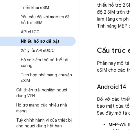
thiếu hỗ trợ 2 S
Triển khai e
SIM
độ 2 SIM trên th
Yêu cầu đối với modem để
làm tăng chi ph
hỗ trợ e
SIM
Tính năng MEP c
API e
UICC
Nhiều hồ sơ đã bật
Cấu trúc 
Xử lý lỗi API e
UICC
Hồ sơ kiểm thử có thể tải
Phần này mô tả 
xuống
eSIM cho các th
Tích hợp nhà mạng chuyển
e
SIM
Android 14
Cải thiện trải nghiệm người
dùng VPN
Đối với các thi
Hỗ trợ mạng của nhiều nhà
bảo mật của tổ
mạng
Sau đây mô tả 
Tuỳ chỉnh hành vi của thiết bị
MEP-A1:
I
cho người dùng hết hạn