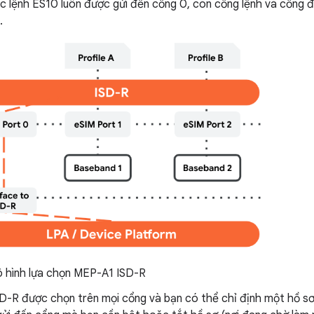
ác lệnh ES10 luôn được gửi đến cổng 0, còn cổng lệnh và cổng đ
.
 hình lựa chọn MEP-A1 ISD-R
D-R được chọn trên mọi cổng và bạn có thể chỉ định một hồ sơ