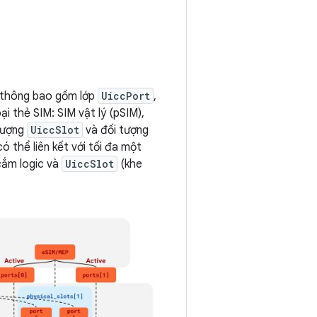
n thông bao gồm lớp
UiccPort
,
i thẻ SIM: SIM vật lý (pSIM),
 tượng
UiccSlot
và đối tượng
ó thể liên kết với tối đa một
cắm logic và
UiccSlot
(khe