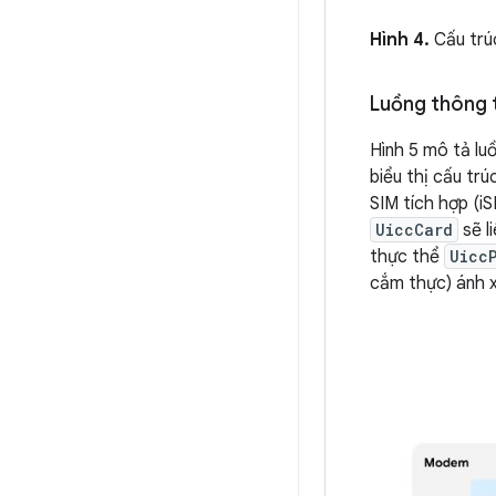
Hình 4.
Cấu trúc
Luồng thông t
Hình 5 mô tả lu
biểu thị cấu tr
SIM tích hợp (i
UiccCard
sẽ l
thực thể
Uicc
cắm thực) ánh x