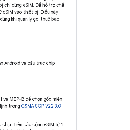
 bị chỉ dùng eSIM. Để hỗ trợ chế
ử eSIM vào thiết bị. Điều này
ùng khi quản lý gói thuê bao.
n Android và cấu trúc chip
P-A1 và MEP-B để chọn gốc miền
định trong
GSMA SGP V22 3.0
.
c chọn trên các cổng eSIM từ 1