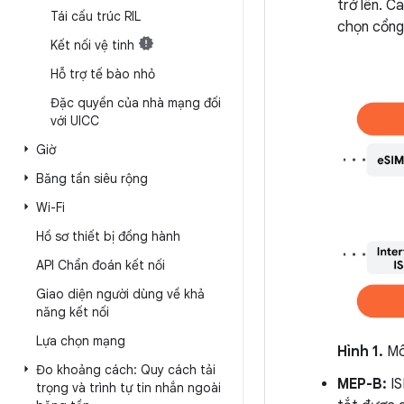
trở lên. C
Tái cấu trúc RIL
chọn cổng
Kết nối vệ tinh
Hỗ trợ tế bào nhỏ
Đặc quyền của nhà mạng đối
với UICC
Giờ
Băng tần siêu rộng
Wi-Fi
Hồ sơ thiết bị đồng hành
API Chẩn đoán kết nối
Giao diện người dùng về khả
năng kết nối
Lựa chọn mạng
Hình 1.
Mô
Đo khoảng cách: Quy cách tải
MEP-B:
IS
trọng và trình tự tin nhắn ngoài