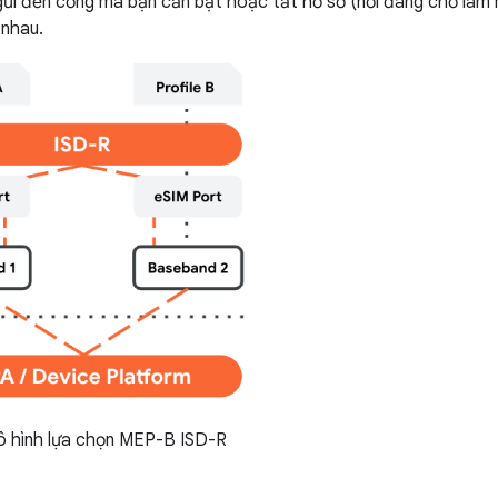
ửi đến cổng mà bạn cần bật hoặc tắt hồ sơ (nơi đang chờ làm 
 nhau.
 hình lựa chọn MEP-B ISD-R