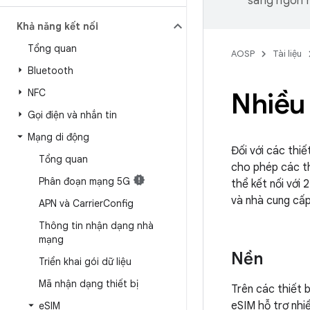
sang ngôn n
Khả năng kết nối
Tổng quan
AOSP
Tài liệu
Bluetooth
NFC
Nhiều 
Gọi điện và nhắn tin
Mạng di động
Đối với các thiế
Tổng quan
cho phép các th
Phân đoạn mạng 5G
thể kết nối với
và nhà cung cấp
APN và Carrier
Config
Thông tin nhận dạng nhà
mạng
Nền
Triển khai gói dữ liệu
Mã nhận dạng thiết bị
Trên các thiết 
eSIM hỗ trợ nhiề
e
SIM