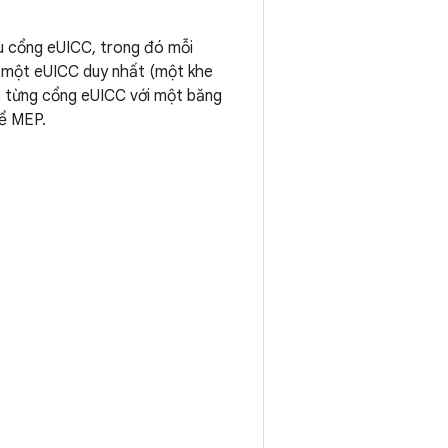
ều cổng eUICC, trong đó mỗi
, một eUICC duy nhất (một khe
ết từng cổng eUICC với một băng
hể MEP.