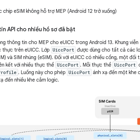
 chip eSIM không hỗ trợ MEP (Android 12 trở xuống)
in API cho nhiều hồ sơ đã bật
ồng thông tin cho MEP cho eUICC trong Android 13. Khung viễ
úc thực trên eUICC. Lớp
UiccPort
được dùng cho tất cả các loạ
SIM) và SIM nhúng (eSIM). Đối với eUICC có nhiều cổng, một đối
iên kết với nhiều thực thể
UiccPort
. Mỗi thực thể
UiccPort
c
Profile
. Luồng này cho phép
UiccPort
ánh xạ đến một khe 
ạ đến nhiều khe cắm logic.