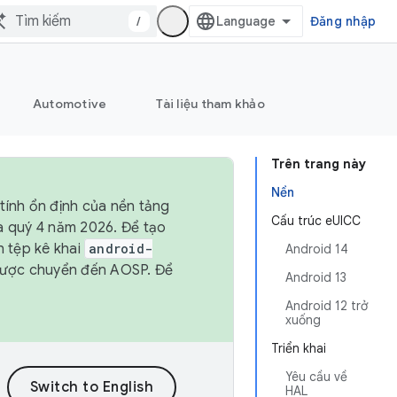
/
Đăng nhập
Automotive
Tài liệu tham khảo
Trên trang này
Nền
tính ổn định của nền tảng
Cấu trúc eUICC
và quý 4 năm 2026. Để tạo
h tệp kê khai
android-
Android 14
được chuyển đến AOSP. Để
Android 13
Android 12 trở
xuống
Triển khai
Yêu cầu về
HAL