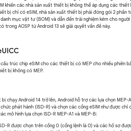
IM khiến các nhà sản xuất thiết bị không thể áp dụng các thiết
iết bị chỉ có eSIM, nhà sản xuất thiết bị phải đóng gói 2 phần t
í danh mục vật tư (BOM) và dẫn đến trải nghiệm kém cho người d
ó trong AOSP từ Android 13 sẽ giải quyết vấn đề này.
e
UICC
cấu trúc chip eSIM cho các thiết bị có MEP cho nhiều phiên bả
iết bị không có MEP.
ết bị chạy Android 14 trở lên, Android hỗ trợ các lựa chọn ME
 chức phát hành (ISD-R) và chọn các cổng eSIM như được chỉ 
các mô hình lựa chọn ISD-R MEP-A1 và MEP-B:
SD-R được chọn trên cổng 0 (cổng lệnh là 0) và các hồ sơ đượ