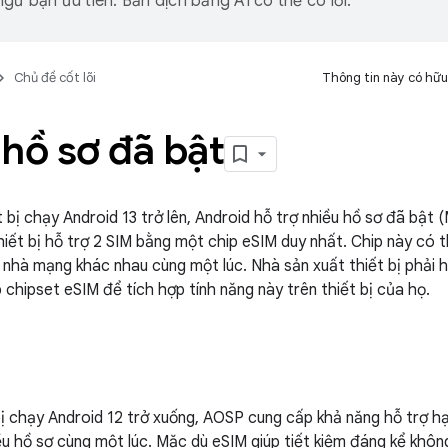
gữ bạn ưu tiên. Bản dịch bằng AI có thể có lỗi.
Chủ đề cốt lõi
Thông tin này có hữu
hồ sơ đã bật
t bị chạy Android 13 trở lên, Android hỗ trợ nhiều hồ sơ đã bật
iết bị hỗ trợ 2 SIM bằng một chip eSIM duy nhất. Chip này có t
 2 nhà mạng khác nhau cùng một lúc. Nhà sản xuất thiết bị phải
 chipset eSIM để tích hợp tính năng này trên thiết bị của họ.
bị chạy Android 12 trở xuống, AOSP cung cấp khả năng hỗ trợ 
u hồ sơ cùng một lúc. Mặc dù eSIM giúp tiết kiệm đáng kể không