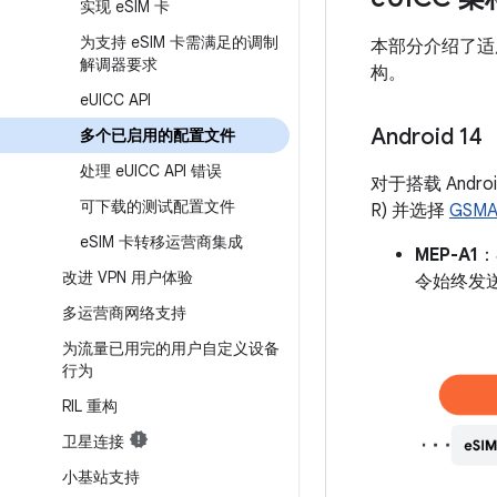
实现 e
SIM 卡
为支持 e
SIM 卡需满足的调制
本部分介绍了适用于
解调器要求
构。
e
UICC API
Android 14
多个已启用的配置文件
处理 e
UICC API 错误
对于搭载 Andro
可下载的测试配置文件
R) 并选择
GSMA
e
SIM 卡转移运营商集成
MEP-A1
：
改进 VPN 用户体验
令始终发送
多运营商网络支持
为流量已用完的用户自定义设备
行为
RIL 重构
卫星连接
小基站支持