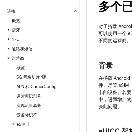
多个
连接
概览
对于搭载 Andr
蓝牙
可以使用一个 e
NFC
不同的运营商。设
通话和短信
运营商
背景
概览
5G 网络切片
在搭载 Andr
件。尽管 eSI
APN 和 Carrier
Config
卡的设备。若要在
运营商识别号
中，进而增加物料 
实现流量套餐
决此问题。
设备标识符
e
SIM 卡
e
UICC 架