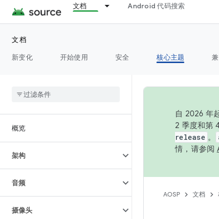
文档
Android 代码搜索
文档
新变化
开始使用
安全
核心主题
兼
自 202
2 季度和第
概览
release
。
情，请参阅
架构
音频
AOSP
文档
摄像头