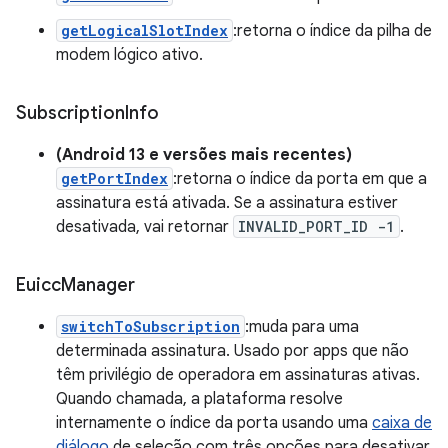
getLogicalSlotIndex
:retorna o índice da pilha de
modem lógico ativo.
Subscription
Info
(Android 13 e versões mais recentes)
getPortIndex
:retorna o índice da porta em que a
assinatura está ativada. Se a assinatura estiver
desativada, vai retornar
INVALID_PORT_ID -1
.
Euicc
Manager
switchToSubscription
:muda para uma
determinada assinatura. Usado por apps que não
têm privilégio de operadora em assinaturas ativas.
Quando chamada, a plataforma resolve
internamente o índice da porta usando uma
caixa de
diálogo
de seleção com três opções para desativar