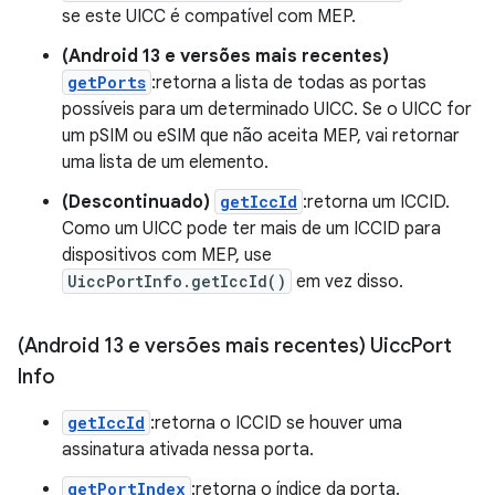
se este UICC é compatível com MEP.
(Android 13 e versões mais recentes)
getPorts
:retorna a lista de todas as portas
possíveis para um determinado UICC. Se o UICC for
um pSIM ou eSIM que não aceita MEP, vai retornar
uma lista de um elemento.
(Descontinuado)
getIccId
:retorna um ICCID.
Como um UICC pode ter mais de um ICCID para
dispositivos com MEP, use
UiccPortInfo.getIccId()
em vez disso.
(Android 13 e versões mais recentes) Uicc
Port
Info
getIccId
:retorna o ICCID se houver uma
assinatura ativada nessa porta.
getPortIndex
:retorna o índice da porta.