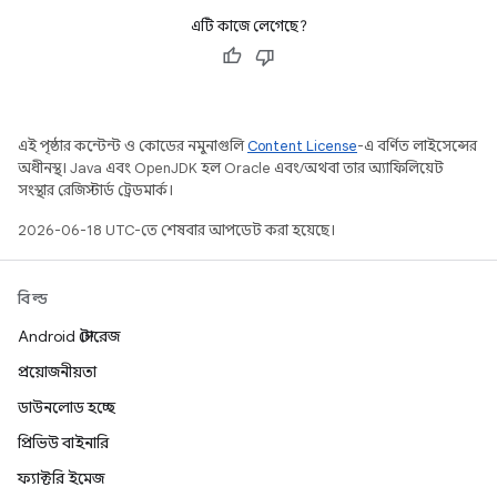
এটি কাজে লেগেছে?
এই পৃষ্ঠার কন্টেন্ট ও কোডের নমুনাগুলি
Content License
-এ বর্ণিত লাইসেন্সের
অধীনস্থ। Java এবং OpenJDK হল Oracle এবং/অথবা তার অ্যাফিলিয়েট
সংস্থার রেজিস্টার্ড ট্রেডমার্ক।
2026-06-18 UTC-তে শেষবার আপডেট করা হয়েছে।
বিল্ড
Android স্টোরেজ
প্রয়োজনীয়তা
ডাউনলোড হচ্ছে
প্রিভিউ বাইনারি
ফ্যাক্টরি ইমেজ