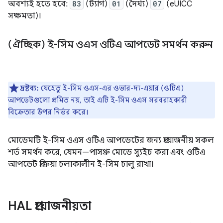
অবশ্যই হতে হবে:
83
(ট্যাগ)
01
(দৈর্ঘ্য)
07
(eUICC
সক্ষমতা)।
(ঐচ্ছিক) ই-সিম ওএস ওটিএ আপডেট সমর্থন করুন
দ্রষ্টব্য:
যেহেতু ই-সিম ওএস-এর ওভার-দ্য-এয়ার (ওটিএ)
আপডেটগুলো প্রমিত নয়, তাই এটি ই-সিম ওএস সরবরাহকারী
বিক্রেতার উপর নির্ভর করে।
মোডেমটি ই-সিম ওএস ওটিএ আপডেটের জন্য প্রয়োজনীয় সকল
শর্ত সমর্থন করে, যেমন—পাসথ্রু মোডে স্যুইচ করা এবং ওটিএ
আপডেট প্রক্রিয়া চলাকালীন ই-সিম চালু রাখা।
HAL প্রয়োজনীয়তা