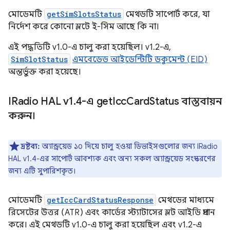
মোডেমটি
getSimSlotsStatus
মেথডটি সাপোর্ট করে, যা
নির্দেশ করে কোনো স্লটে ই-সিম আছে কি না।
এই পদ্ধতিটি v1.0-এ চালু করা হয়েছিল। v1.2-এ,
SimSlotStatus
এমবেডেড আইডেন্টিটি ডকুমেন্ট (EID)
অন্তর্ভুক্ত করা হয়েছে।
IRadio HAL v1
.
4-এ get
Icc
Card
Status বাস্তবায়ন
করুন।
দ্রষ্টব্য:
অ্যান্ড্রয়েড ১০ দিয়ে চালু হওয়া ডিভাইসগুলোর জন্য IRadio
HAL v1.4-এর সাপোর্ট আবশ্যক এবং অন্য সকল অ্যান্ড্রয়েড সংস্করণের
জন্য এটি সুপারিশকৃত।
মোডেমটি
getIccCardStatusResponse
মেথডের মাধ্যমে
রিসেটের উত্তর (ATR) এবং কার্ডের স্ট্যাটাসের স্লট আইডি প্রদান
করে। এই মেথডটি v1.0-এ চালু করা হয়েছিল এবং v1.2-এ