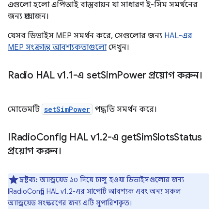
এগুলো হলো এপিআই বাস্তবায়ন যা সাধারণ ই-সিম সমর্থনের
জন্য প্রয়োজন।
যেসব ডিভাইস MEP সমর্থন করে, সেগুলোর জন্য
HAL-এর
MEP সংক্রান্ত আবশ্যকতাগুলো
দেখুন।
Radio HAL v1
.
1-এ set
Sim
Power প্রয়োগ করুন।
মোডেমটি
setSimPower
পদ্ধতি সমর্থন করে।
IRadio
Config HAL v1
.
2-এ get
Sim
Slots
Status
প্রয়োগ করুন।
দ্রষ্টব্য:
অ্যান্ড্রয়েড ১০ দিয়ে চালু হওয়া ডিভাইসগুলোর জন্য
IRadioConfig HAL v1.2-এর সাপোর্ট আবশ্যক এবং অন্য সকল
অ্যান্ড্রয়েড সংস্করণের জন্য এটি সুপারিশকৃত।