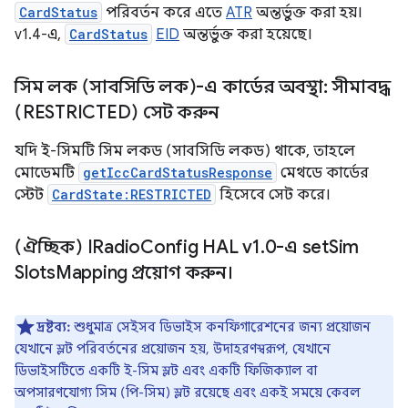
CardStatus
পরিবর্তন করে এতে
ATR
অন্তর্ভুক্ত করা হয়।
v1.4-এ,
CardStatus
EID
অন্তর্ভুক্ত করা হয়েছে।
সিম লক (সাবসিডি লক)-এ কার্ডের অবস্থা: সীমাবদ্ধ
(RESTRICTED) সেট করুন
যদি ই-সিমটি সিম লকড (সাবসিডি লকড) থাকে, তাহলে
মোডেমটি
getIccCardStatusResponse
মেথডে কার্ডের
স্টেট
CardState:RESTRICTED
হিসেবে সেট করে।
(ঐচ্ছিক) IRadio
Config HAL v1
.
0-এ set
Sim
Slots
Mapping প্রয়োগ করুন।
দ্রষ্টব্য:
শুধুমাত্র সেইসব ডিভাইস কনফিগারেশনের জন্য প্রয়োজন
যেখানে স্লট পরিবর্তনের প্রয়োজন হয়, উদাহরণস্বরূপ, যেখানে
ডিভাইসটিতে একটি ই-সিম স্লট এবং একটি ফিজিক্যাল বা
অপসারণযোগ্য সিম (পি-সিম) স্লট রয়েছে এবং একই সময়ে কেবল