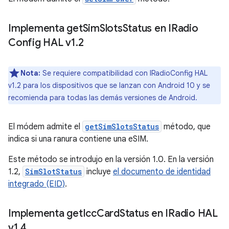
Implementa get
Sim
Slots
Status en IRadio
Config HAL v1
.
2
Nota:
Se requiere compatibilidad con IRadioConfig HAL
v1.2 para los dispositivos que se lanzan con Android 10 y se
recomienda para todas las demás versiones de Android.
El módem admite el
getSimSlotsStatus
método, que
indica si una ranura contiene una eSIM.
Este método se introdujo en la versión 1.0. En la versión
1.2,
SimSlotStatus
incluye
el documento de identidad
integrado (EID)
.
Implementa get
Icc
Card
Status en IRadio HAL
v1
.
4