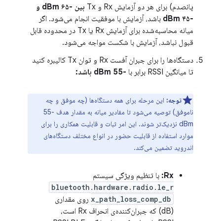
پانصدم) برای هر دو آزمایش Rx و Tx
بین -۶۵ dBm و
-۴۵ dBm
باشد، آزمایش با موفقیت انجام می‌شود. اگر
میانه محاسبه‌شده برای آزمایش Rx یا Tx در محدوده قابل
قبول نباشد، آزمایش با شکست مواجه می‌شود.
دستگاه‌ها را برای جبران آفست Rx و توان Tx کالیبره کنید
تا میانگین RSSI برابر با
-55 dBm باشد:
توجه:
این مرحله برای همه دستگاه‌ها (چه موفق و چه
ناموفق) توصیه می‌شود تا مقادیر میانه به مقدار هدف -55
dBm نزدیک‌تر شوند. این امر ثبات و قابلیت همکاری را برای
موارد استفاده از قابلیت حضور در انواع مختلف دستگاه‌های
اندروید تضمین می‌کند.
Rx:
با تنظیم ویژگی سیستم
bluetooth.hardware.radio.le_r
x_path_loss_comp_db
روی مقداری
(dB) که جبران‌کننده‌ی انحراف Rx است،