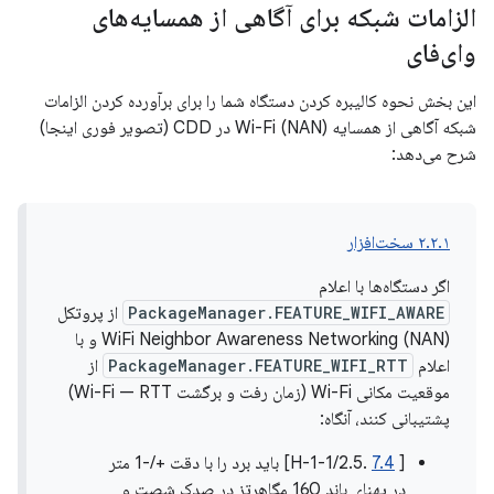
الزامات شبکه برای آگاهی از همسایه‌های
وای‌فای
این بخش نحوه کالیبره کردن دستگاه شما را برای برآورده کردن الزامات
شبکه آگاهی از همسایه Wi-Fi (NAN) در CDD (تصویر فوری اینجا)
شرح می‌دهد:
۲.۲.۱ سخت‌افزار
اگر دستگاه‌ها با اعلام
PackageManager.FEATURE_WIFI_AWARE
از پروتکل
WiFi Neighbor Awareness Networking (NAN) و با
اعلام
PackageManager.FEATURE_WIFI_RTT
از
موقعیت مکانی Wi-Fi (زمان رفت و برگشت Wi-Fi — RTT)
پشتیبانی کنند، آنگاه:
[
7.4
.2.5/H-1-1] باید برد را با دقت +/-1 متر
در پهنای باند 160 مگاهرتز در صدک شصت و