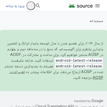
ورود به برنامه
مستندات
از سال ۲۰۲۶، برای همسو شدن با مدل توسعه پایدار ترانک و تضمین
پایداری پلتفرم برای اکوسیستم، کد منبع را در سه‌ماهه دوم و چهارم
در AOSP منتشر خواهیم کرد. برای ساخت و مشارکت در AOSP،
android-latest-release
استفاده کنید. شاخه مانیفست
android-latest-release
همیشه به جدیدترین نسخه منتشر
شده در AOSP ارجاع می‌دهد. برای اطلاعات بیشتر، به
تغییرات در
AOSP
مراجعه کنید.
این صفحه به‌وسیله
ترجمه شده است.