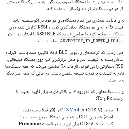
ممکن است این روش با دستگاه اندرویدی دیگری به خوبی کار نکند، حتی
اگر هر دو دستگاه از تراشه یکسانی استفاده کنند.
برای قابلیت همکاری بین تمام دستگاه‌های موجود در اکوسیستم، باید
آفست Rx را برای هر دستگاه اندازه‌گیری کرده و RSSI گزارش شده روی
دستگاه را تنظیم کنید تا مطمئن شوید که RSSI BLE با استاندارد ۱ متر
در
ADVERTISE_TX_POWER_HIGH
مطابقت دارد.
حتی زمانی که تراشه‌های رادیویی BLE کاملاً کالیبره شده باشند، گیرنده
ایده‌آل بسته به کیفیت آنتن و محل قرارگیری آنتن روی دستگاه تبلیغاتی،
RSSI متفاوتی را می‌خواند. الزامات Rx تضمین می‌کند که همه دستگاه‌ها
قادر به تبلیغات با قدرت نتیجه یکسان باشند، در حالی که همه چیز دیگر
برابر است.
برای دستگاه‌هایی که اندروید ۱۴ و بالاتر دارند، برای تأیید انطباق با
الزامات Rx و Tx:
برنامه
CTS Verifier
(CTS-V) را (اگر قبلاً نصب نشده
است) هم روی DUT و هم روی دستگاه مرجع نصب و باز
کنید. تست CTS-V برای این نیاز در قسمت
Presence