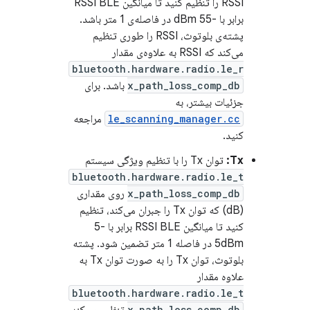
RSSI را تنظیم کنید تا میانگین RSSI BLE
برابر با -55 dBm در فاصله‌ی 1 متر باشد.
پشته‌ی بلوتوث، RSSI را طوری تنظیم
می‌کند که RSSI به علاوه‌ی مقدار
bluetooth.hardware.radio.le_r
x_path_loss_comp_db
باشد. برای
جزئیات بیشتر، به
le_scanning_manager.cc
مراجعه
کنید.
Tx:
توان Tx را با تنظیم ویژگی سیستم
bluetooth.hardware.radio.le_t
x_path_loss_comp_db
روی مقداری
(dB) که توان Tx را جبران می‌کند، تنظیم
کنید تا میانگین RSSI BLE برابر با -5
5dBm در فاصله 1 متر تضمین شود. پشته
بلوتوث، توان Tx را به صورت توان Tx به
علاوه مقدار
bluetooth.hardware.radio.le_t
x_path_loss_comp_db
تنظیم می‌کند.