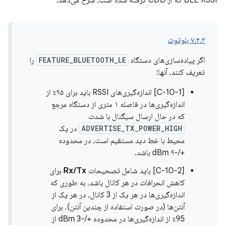
BLE RSSI که از CDD گرفته شده است، شرح می‌دهد:
۷.۴.۳ بلوتوث
اگر پیاده‌سازی‌های دستگاه
FEATURE_BLUETOOTH_LE
را
تعریف کنند، آنها:
[C-10-1] اندازه‌گیری‌های RSSI باید برای ۹۵٪ از
اندازه‌گیری‌ها در فاصله ۱ متری از دستگاه مرجع
که در حال ارسال سیگنال با شدت
ADVERTISE_TX_POWER_HIGH
در یک
محیط با خط دید مستقیم است، در محدوده
+/-۹ dBm باشد.
[C-10-2] باید شامل تصحیحات
Rx/Tx
برای
کاهش انحرافات در هر کانال باشد، به طوری که
اندازه‌گیری‌ها در هر یک از 3 کانال، در هر یک از
آنتن‌ها (در صورت استفاده از چندین آنتن)، برای
95٪ از اندازه‌گیری‌ها در محدوده +/-3 dBm از