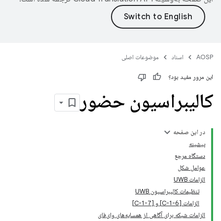
AOSP
اسناد
موضوعات اصلی
این مرور مفید بود؟
کالیبراسیون حضور
در این صفحه
پیشینه
دستگاه مرجع
عوامل شکل
الزامات UWB
تنظیمات کالیبراسیون UWB
الزامات [C-1-6] و [C-1-7]
الزامات شبکه برای آگاهی از همسایه‌های وای‌فای