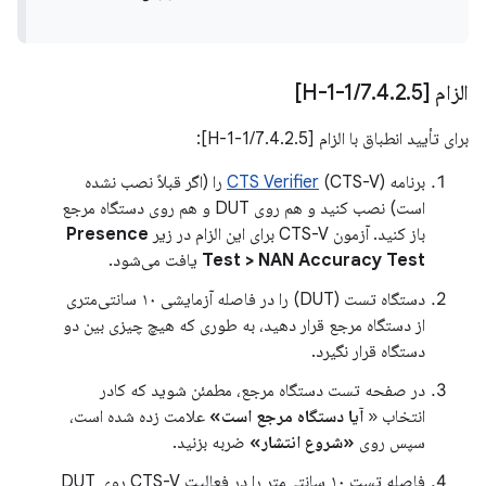
الزام [7
5
.
2
.
4
.
/
H-1-1]
برای تأیید انطباق با الزام [7.4.2.5/H-1-1]:
برنامه
CTS Verifier
(CTS-V) را (اگر قبلاً نصب نشده
است) نصب کنید و هم روی DUT و هم روی دستگاه مرجع
باز کنید. آزمون CTS-V برای این الزام در زیر
Presence
Test > NAN Accuracy Test
یافت می‌شود.
دستگاه تست (DUT) را در فاصله آزمایشی ۱۰ سانتی‌متری
از دستگاه مرجع قرار دهید، به طوری که هیچ چیزی بین دو
دستگاه قرار نگیرد.
در صفحه تست دستگاه مرجع، مطمئن شوید که کادر
انتخاب «
آیا دستگاه مرجع است»
علامت زده شده است،
سپس روی
«شروع انتشار»
ضربه بزنید.
فاصله تست ۱۰ سانتی‌متر را در فعالیت CTS-V روی DUT