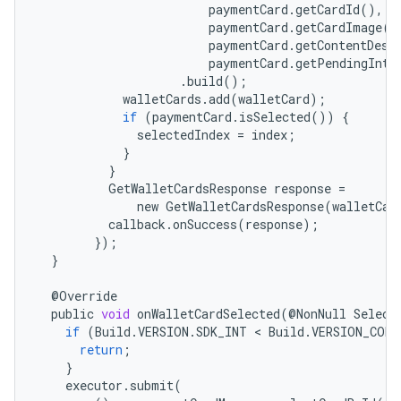
paymentCard
.
getCardId
(),
paymentCard
.
getCardImage
(
c
paymentCard
.
getContentDesc
paymentCard
.
getPendingInte
.
build
();
walletCards
.
add
(
walletCard
);
if
(
paymentCard
.
isSelected
())
{
selectedIndex
=
index
;
}
}
GetWalletCardsResponse
response
=
new
GetWalletCardsResponse
(
walletCar
callback
.
onSuccess
(
response
);
});
}
@
Override
public
void
onWalletCardSelected
(
@
NonNull
Select
if
(
Build
.
VERSION
.
SDK_INT
 < 
Build
.
VERSION_CODE
return
;
}
executor
.
submit
(