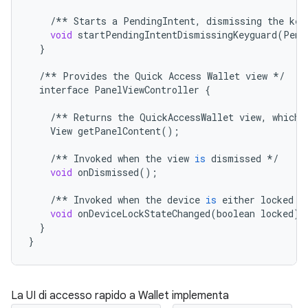
/**
Starts
a
PendingIntent
,
dismissing
the
key
void
startPendingIntentDismissingKeyguard
(
Pend
}
/**
Provides
the
Quick
Access
Wallet
view
*/
interface
PanelViewController
{
/**
Returns
the
QuickAccessWallet
view
,
which
View
getPanelContent
();
/**
Invoked
when
the
view
is
dismissed
*/
void
onDismissed
();
/**
Invoked
when
the
device
is
either
locked
o
void
onDeviceLockStateChanged
(
boolean
locked
);
}
}
La UI di accesso rapido a Wallet
implementa