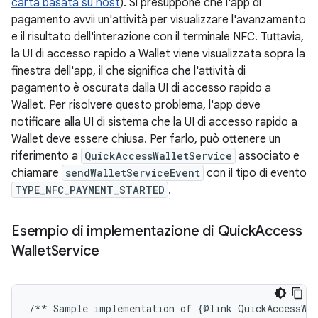
carta basata su host
). Si presuppone che l'app di
pagamento avvii un'attività per visualizzare l'avanzamento
e il risultato dell'interazione con il terminale NFC. Tuttavia,
la UI di accesso rapido a Wallet viene visualizzata sopra la
finestra dell'app, il che significa che l'attività di
pagamento è oscurata dalla UI di accesso rapido a
Wallet. Per risolvere questo problema, l'app deve
notificare alla UI di sistema che la UI di accesso rapido a
Wallet deve essere chiusa. Per farlo, può ottenere un
riferimento a
QuickAccessWalletService
associato e
chiamare
sendWalletServiceEvent
con il tipo di evento
TYPE_NFC_PAYMENT_STARTED
.
Esempio di implementazione di Quick
Access
Wallet
Service
/**
Sample
implementation
of
{
@
link
QuickAccessWal