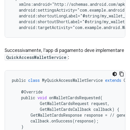
Successivamente, l'app di pagamento deve implementare
QuickAccessWalletService
:
public
class
MyQuickAccessWalletService
extends
Qu
@
Override
public
void
onWalletCardsRequested
(
GetWalletCardsRequest
request
,
GetWalletCardsCallback
callback
)
{
GetWalletCardsResponse
response
=
//
gener
callback
.
onSuccess
(
response
);
}