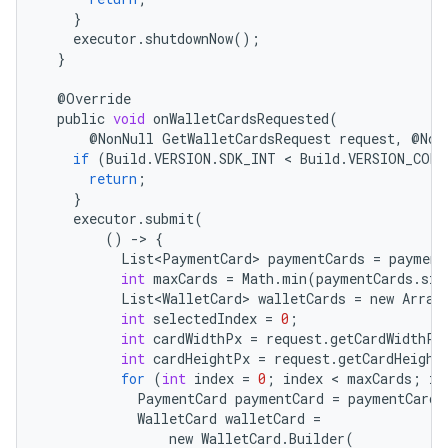
}
executor
.
shutdownNow
();
}
@
Override
public
void
onWalletCardsRequested
(
@
NonNull
GetWalletCardsRequest
request
,
@
Non
if
(
Build
.
VERSION
.
SDK_INT
 < 
Build
.
VERSION_CODE
return
;
}
executor
.
submit
(
()
-
>
{
List<PaymentCard>
paymentCards
=
payment
int
maxCards
=
Math
.
min
(
paymentCards
.
siz
List<WalletCard>
walletCards
=
new
Array
int
selectedIndex
=
0
;
int
cardWidthPx
=
request
.
getCardWidthPx
int
cardHeightPx
=
request
.
getCardHeight
for
(
int
index
=
0
;
index
 < 
maxCards
;
in
PaymentCard
paymentCard
=
paymentCards
WalletCard
walletCard
=
new
WalletCard
.
Builder
(