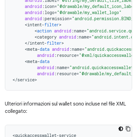
android
:
label
=
"@string/my_default_tile_label"
android
:
icon
=
"@drawable/my_default_icon_label
android
:
logo
=
"@drawable/my_wallet_logo"
android
:
permission
=
"android.permission.BIND_Q
<
intent
-
filter
<
action
android
:
name
=
"android.service.qui
<
category
android
:
name
=
"android.intent.ca
<
/
intent
-
filter
<
meta
-
data
android
:
name
=
"android.quickaccessw
android
:
resource
=
"@xml/quickaccesswallet
<
meta
-
data
android
:
name
=
"android.quickaccesswallet.
android
:
resource
=
"@drawable/my_default_t
<
/
service
Ulteriori informazioni sul wallet sono incluse nel file XML
collegato: