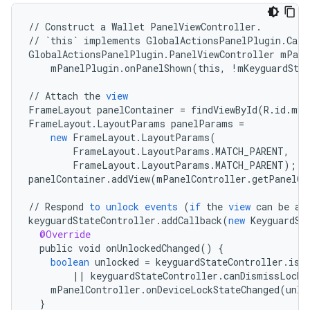
//
Construct
a
Wallet
PanelViewController
.
//
`this`
implements
GlobalActionsPanelPlugin
.
Call
GlobalActionsPanelPlugin
.
PanelViewController
mPane
mPanelPlugin
.
onPanelShown
(
this
,
!
mKeyguardStat
//
Attach
the
view
FrameLayout
panelContainer
=
findViewById
(
R
.
id
.
my_
FrameLayout
.
LayoutParams
panelParams
=
new
FrameLayout
.
LayoutParams
(
FrameLayout
.
LayoutParams
.
MATCH_PARENT
,
FrameLayout
.
LayoutParams
.
MATCH_PARENT
);
panelContainer
.
addView
(
mPanelController
.
getPanelCo
//
Respond
to
unlock
events
(
if
the
view
can
be
ac
keyguardStateController
.
addCallback
(
new
KeyguardSt
@Override
public
void
onUnlockedChanged
()
{
boolean
unlocked
=
keyguardStateController
.
isU
||
keyguardStateController
.
canDismissLockS
mPanelController
.
onDeviceLockStateChanged
(
unlo
}