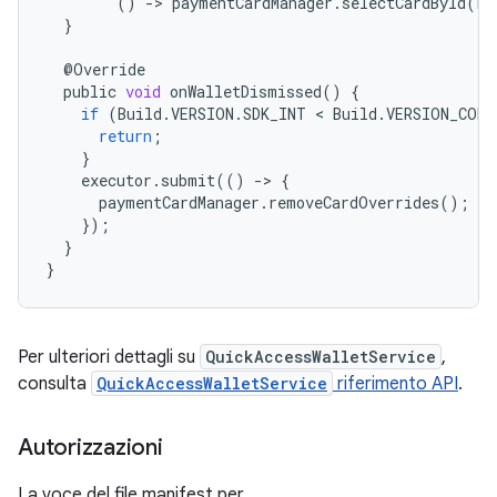
()
-
>
paymentCardManager
.
selectCardById
(
re
}
@
Override
public
void
onWalletDismissed
()
{
if
(
Build
.
VERSION
.
SDK_INT
 < 
Build
.
VERSION_CODE
return
;
}
executor
.
submit
(()
-
>
{
paymentCardManager
.
removeCardOverrides
();
});
}
}
Per ulteriori dettagli su
QuickAccessWalletService
,
consulta
QuickAccessWalletService
riferimento API
.
Autorizzazioni
La voce del file manifest per