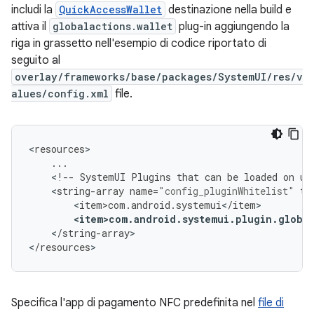
includi la
QuickAccessWallet
destinazione nella build e
attiva il
globalactions.wallet
plug-in aggiungendo la
riga in grassetto nell'esempio di codice riportato di
seguito al
overlay/frameworks/base/packages/SystemUI/res/v
alues/config.xml
file.
<
resources
...
<
!--
SystemUI
Plugins
that
can
be
loaded
on
us
<
string
-
array
name
=
"config_pluginWhitelist"
tr
<
item>com
.
android
.
systemui
<
/
item
<
item>com
.
android
.
systemui
.
plugin
.
global
<
/
string
-
array
>

<
/
resources
>
Specifica l'app di pagamento NFC predefinita nel
file di