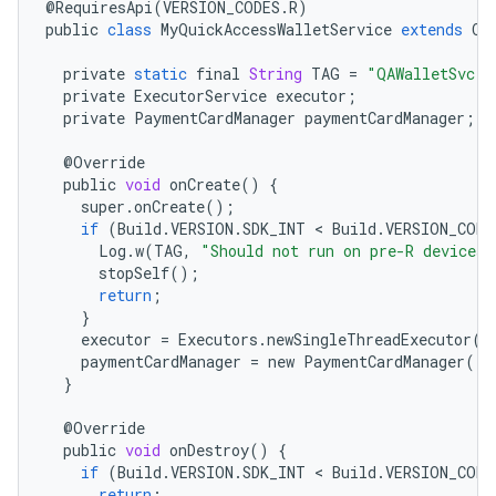
@
RequiresApi
(
VERSION_CODES
.
R
)
public
class
MyQuickAccessWalletService
extends
Qu
private
static
final
String
TAG
=
"QAWalletSvc"
;
private
ExecutorService
executor
;
private
PaymentCardManager
paymentCardManager
;
@
Override
public
void
onCreate
()
{
super
.
onCreate
();
if
(
Build
.
VERSION
.
SDK_INT
 < 
Build
.
VERSION_CODE
Log
.
w
(
TAG
,
"Should not run on pre-R devices"
stopSelf
();
return
;
}
executor
=
Executors
.
newSingleThreadExecutor
()
paymentCardManager
=
new
PaymentCardManager
();
}
@
Override
public
void
onDestroy
()
{
if
(
Build
.
VERSION
.
SDK_INT
 < 
Build
.
VERSION_CODE
return
;