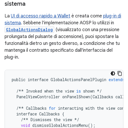
sistema
La
UI di accesso rapido a Wallet
è creata come
plug-in di
sistema
. Sebbene l'implementazione AOSP lo utilizzi in
GlobalActionsDialog
(visualizzato con una pressione
prolungata del pulsante di accensione), puoi spostare la
funzionalità dietro un gesto diverso, a condizione che tu
mantenga il contratto specificato dall'interfaccia del
plug-in.
public
interface
GlobalActionsPanelPlugin
extends
/**
Invoked
when
the
view
is
shown
*/
PanelViewController
onPanelShown
(
Callbacks
callb
/**
Callbacks
for
interacting
with
the
view
cont
interface
Callbacks
{
/**
Dismisses
the
view
*/
void
dismissGlobalActionsMenu
();