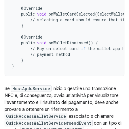
@
Override
public
void
onWalletCardSelected
(
SelectWalletC
//
selecting
a
card
should
ensure
that
it
}
@
Override
public
void
onWalletDismissed
()
{
//
May
un
-
select
card
if
the
wallet
app
ha
//
payment
method
}
}
Se
HostApduService
inizia a gestire una transazione
NFC e, di conseguenza, avvia un'attività per visualizzare
l'avanzamento e il risultato del pagamento, deve anche
provare a ottenere un riferimento a
QuickAccessWalletService
associato e chiamare
QuickAccessWalletService#sendEvent
con un tipo di