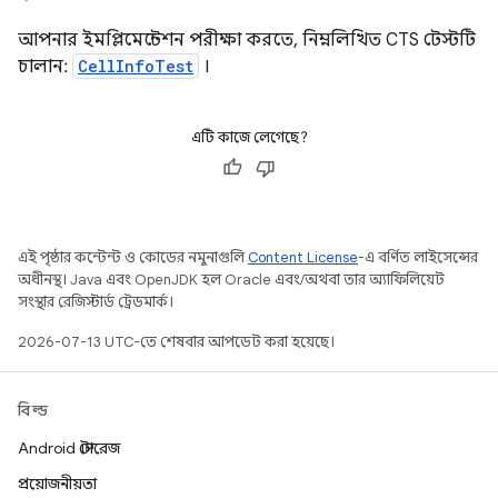
আপনার ইমপ্লিমেন্টেশন পরীক্ষা করতে, নিম্নলিখিত CTS টেস্টটি
চালান:
CellInfoTest
।
এটি কাজে লেগেছে?
এই পৃষ্ঠার কন্টেন্ট ও কোডের নমুনাগুলি
Content License
-এ বর্ণিত লাইসেন্সের
অধীনস্থ। Java এবং OpenJDK হল Oracle এবং/অথবা তার অ্যাফিলিয়েট
সংস্থার রেজিস্টার্ড ট্রেডমার্ক।
2026-07-13 UTC-তে শেষবার আপডেট করা হয়েছে।
বিল্ড
Android স্টোরেজ
প্রয়োজনীয়তা