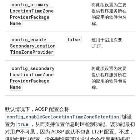
config
_
primary
将此项设置为主要
Location
Time
Zone
提供程序服务所在
Provider
Package
的应用的软件包名
Name
称。
config
_
enable
false
这用于启用次要
Secondary
Location
LTZP。
Time
Zone
Provider
config
_
secondary
将此项设置为次要
Location
Time
Zone
提供程序服务所在
Provider
Package
的应用的软件包名
Name
称。
默认情况下，AOSP 配置会将
config_enableGeolocationTimeZoneDetection
键设
置为
true
，从而支持位置信息时区检测功能。该功能最初
对用户不可见，因为 AOSP 默认不包含 LTZP 配置。不过，
借助此默认配置，设备制造商可以通过命令行启用和模拟