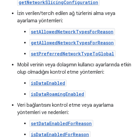
getNetworkSlicingConfiguration
İzin verilen/tercih edilen ağ türlerini alma veya
ayarlama yöntemleri:
setAllowedNetworkTypesForReason
getAllowedNetworkTypesForReason
setPreferredNetworkTypeToGlobal
Mobil verinin veya dolaşımın kullanıcı ayarlarında etkin
olup olmadığını kontrol etme yöntemleri:
isDataEnabled
isDataRoamingEnabled
Veri bağlantısını kontrol etme veya ayarlama
yöntemleri ve nedenleri:
setDataEnabledForReason
isDataEnabledForReason