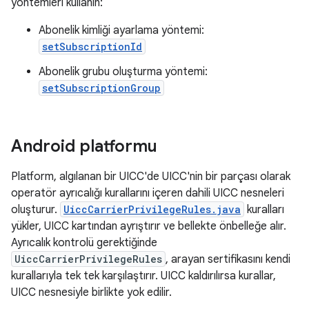
yöntemleri kullanın:
Abonelik kimliği ayarlama yöntemi:
setSubscriptionId
Abonelik grubu oluşturma yöntemi:
setSubscriptionGroup
Android platformu
Platform, algılanan bir UICC'de UICC'nin bir parçası olarak
operatör ayrıcalığı kurallarını içeren dahili UICC nesneleri
oluşturur.
UiccCarrierPrivilegeRules.java
kuralları
yükler, UICC kartından ayrıştırır ve bellekte önbelleğe alır.
Ayrıcalık kontrolü gerektiğinde
UiccCarrierPrivilegeRules
, arayan sertifikasını kendi
kurallarıyla tek tek karşılaştırır. UICC kaldırılırsa kurallar,
UICC nesnesiyle birlikte yok edilir.