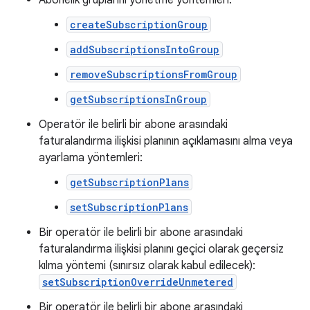
Abonelik gruplarını yönetme yöntemleri:
createSubscriptionGroup
addSubscriptionsIntoGroup
removeSubscriptionsFromGroup
getSubscriptionsInGroup
Operatör ile belirli bir abone arasındaki
faturalandırma ilişkisi planının açıklamasını alma veya
ayarlama yöntemleri:
getSubscriptionPlans
setSubscriptionPlans
Bir operatör ile belirli bir abone arasındaki
faturalandırma ilişkisi planını geçici olarak geçersiz
kılma yöntemi (sınırsız olarak kabul edilecek):
setSubscriptionOverrideUnmetered
Bir operatör ile belirli bir abone arasındaki