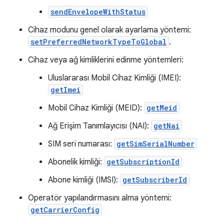
sendEnvelopeWithStatus
Cihaz modunu genel olarak ayarlama yöntemi:
setPreferredNetworkTypeToGlobal
.
Cihaz veya ağ kimliklerini edinme yöntemleri:
Uluslararası Mobil Cihaz Kimliği (IMEI):
getImei
Mobil Cihaz Kimliği (MEID):
getMeid
Ağ Erişim Tanımlayıcısı (NAI):
getNai
SIM seri numarası:
getSimSerialNumber
Abonelik kimliği:
getSubscriptionId
Abone kimliği (IMSI):
getSubscriberId
Operatör yapılandırmasını alma yöntemi:
getCarrierConfig