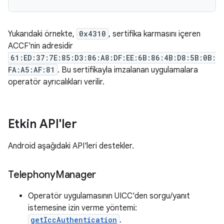
Yukarıdaki örnekte,
0x4310
, sertifika karmasını içeren
ACCF'nin adresidir
61:ED:37:7E:85:D3:86:A8:DF:EE:6B:86:4B:D8:5B:0B:
FA:A5:AF:81
. Bu sertifikayla imzalanan uygulamalara
operatör ayrıcalıkları verilir.
Etkin API'ler
Android aşağıdaki API'leri destekler.
Telephony
Manager
Operatör uygulamasının UICC'den sorgu/yanıt
istemesine izin verme yöntemi:
getIccAuthentication
.