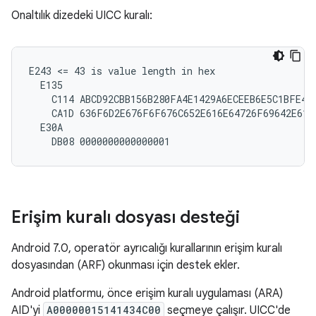
Onaltılık dizedeki UICC kuralı:
E243 <= 43 is value length in hex

  E135

    C114 ABCD92CBB156B280FA4E1429A6ECEEB6E5C1BFE4

    CA1D 636F6D2E676F6F676C652E616E64726F69642E6170
  E30A

Erişim kuralı dosyası desteği
Android 7.0, operatör ayrıcalığı kurallarının erişim kuralı
dosyasından (ARF) okunması için destek ekler.
Android platformu, önce erişim kuralı uygulaması (ARA)
AID'yi
A00000015141434C00
seçmeye çalışır. UICC'de