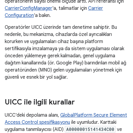
operatörlerin sayısı önemli ölçüde arttı. API referansı için
CarrierConfigManager
'a, talimatlar için
Carrier
Configuration
'a bakın.
Operatörler UICC üzerinde tam denetime sahiptir. Bu
nedenle, bu mekanizma, cihazlarda özel ayrıcalıkları
korurken ve uygulamaları cihaz başına platform
sertifikasıyla imzalamaya ya da sistem uygulaması olarak
önceden yüklemeye gerek kalmadan, genel uygulama
dağıtım kanallarında (ör. Google Play) barındırılan mobil ağ
operatöründen (MNO) gelen uygulamaları yönetmek için
güvenli ve esnek bir yol sağlar.
UICC ile ilgili kurallar
UICC'deki depolama alanı,
GlobalPlatform Secure Element
Access Control spesifikasyonu
ile uyumludur. Karttaki
uygulama tanımlayıcısı (AID)
A00000015141434C00
ve