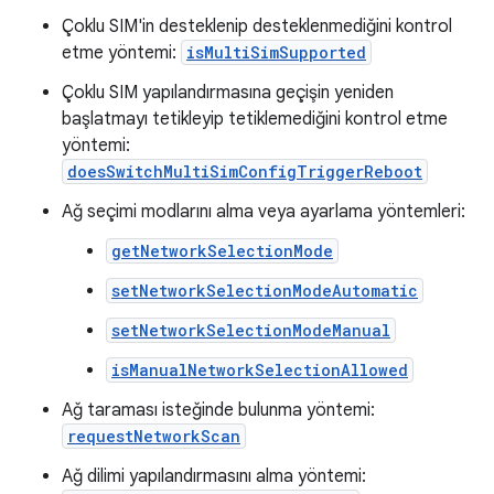
Çoklu SIM'in desteklenip desteklenmediğini kontrol
etme yöntemi:
isMultiSimSupported
Çoklu SIM yapılandırmasına geçişin yeniden
başlatmayı tetikleyip tetiklemediğini kontrol etme
yöntemi:
doesSwitchMultiSimConfigTriggerReboot
Ağ seçimi modlarını alma veya ayarlama yöntemleri:
getNetworkSelectionMode
setNetworkSelectionModeAutomatic
setNetworkSelectionModeManual
isManualNetworkSelectionAllowed
Ağ taraması isteğinde bulunma yöntemi:
requestNetworkScan
Ağ dilimi yapılandırmasını alma yöntemi: