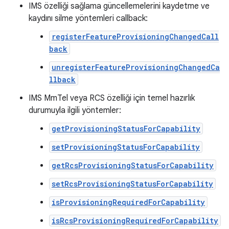
IMS özelliği sağlama güncellemelerini kaydetme ve
kaydını silme yöntemleri callback:
registerFeatureProvisioningChangedCall
back
unregisterFeatureProvisioningChangedCa
llback
IMS MmTel veya RCS özelliği için temel hazırlık
durumuyla ilgili yöntemler:
getProvisioningStatusForCapability
setProvisioningStatusForCapability
getRcsProvisioningStatusForCapability
setRcsProvisioningStatusForCapability
isProvisioningRequiredForCapability
isRcsProvisioningRequiredForCapability