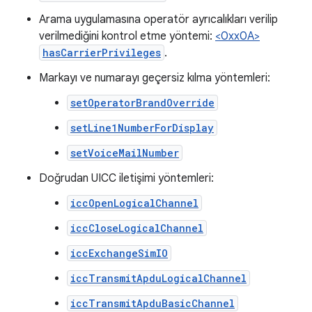
Arama uygulamasına operatör ayrıcalıkları verilip
verilmediğini kontrol etme yöntemi:
<0xx0A>
hasCarrierPrivileges
.
Markayı ve numarayı geçersiz kılma yöntemleri:
setOperatorBrandOverride
setLine1NumberForDisplay
setVoiceMailNumber
Doğrudan UICC iletişimi yöntemleri:
iccOpenLogicalChannel
iccCloseLogicalChannel
iccExchangeSimIO
iccTransmitApduLogicalChannel
iccTransmitApduBasicChannel