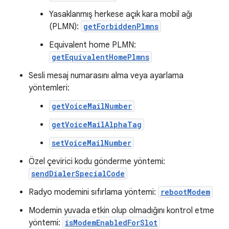
Yasaklanmış herkese açık kara mobil ağı
(PLMN):
getForbiddenPlmns
Equivalent home PLMN:
getEquivalentHomePlmns
Sesli mesaj numarasını alma veya ayarlama
yöntemleri:
getVoiceMailNumber
getVoiceMailAlphaTag
setVoiceMailNumber
Özel çevirici kodu gönderme yöntemi:
sendDialerSpecialCode
Radyo modemini sıfırlama yöntemi:
rebootModem
Modemin yuvada etkin olup olmadığını kontrol etme
yöntemi:
isModemEnabledForSlot