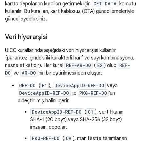
kartta depolanan kuralları getirmek için
GET DATA
komutu
kullanılır. Bu kuralları, kart kablosuz (OTA) güncellemeleriyle
güncelleyebilirsiniz.
Veri hiyerarşisi
UICC kurallarında aşağıdaki veri hiyerarşisi kullanılır
(parantez içindeki iki karakterli harf ve sayı kombinasyonu,
nesne etiketidir). Her kural
REF-AR-DO
(
E2
) olup
REF-
DO
ve
AR-DO
'nin birleştirilmesinden oluşur:
REF-DO
(
E1
),
DeviceAppID-REF-DO
veya
DeviceAppID-REF-DO
ile
PKG-REF-DO
'ün
birleştirilmiş halini içerir.
DeviceAppID-REF-DO
(
C1
), sertifikanın
SHA-1 (20 bayt) veya SHA-256 (32 bayt)
imzasını depolar.
PKG-REF-DO
(
CA
), manifestte tanımlanan