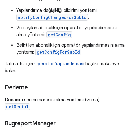
Yapılandırma değişikliği bildirimi yöntemi:
notifyConfigChangedForSubId
.
Varsayılan abonelik için operatör yapılandırmasını
alma yöntemi:
getConfig
Belirtilen abonelik için operatör yapılandırmasını alma
yöntemi:
getConfigForSubId
Talimatlar için
Operatör Yapılandırması
başlıklı makaleye
bakın.
Derleme
Donanım seri numarasını alma yöntemi (varsa):
getSerial
Bugreport
Manager