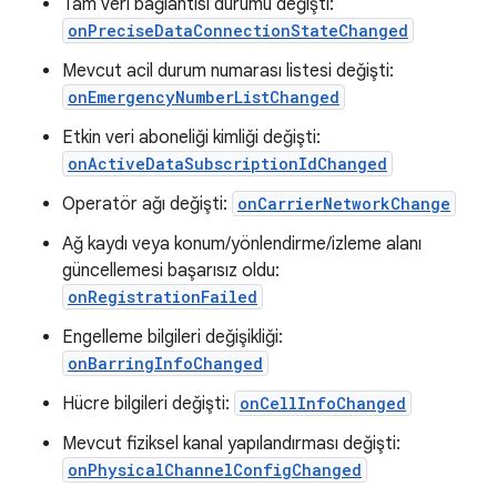
Tam veri bağlantısı durumu değişti:
onPreciseDataConnectionStateChanged
Mevcut acil durum numarası listesi değişti:
onEmergencyNumberListChanged
Etkin veri aboneliği kimliği değişti:
onActiveDataSubscriptionIdChanged
Operatör ağı değişti:
onCarrierNetworkChange
Ağ kaydı veya konum/yönlendirme/izleme alanı
güncellemesi başarısız oldu:
onRegistrationFailed
Engelleme bilgileri değişikliği:
onBarringInfoChanged
Hücre bilgileri değişti:
onCellInfoChanged
Mevcut fiziksel kanal yapılandırması değişti:
onPhysicalChannelConfigChanged