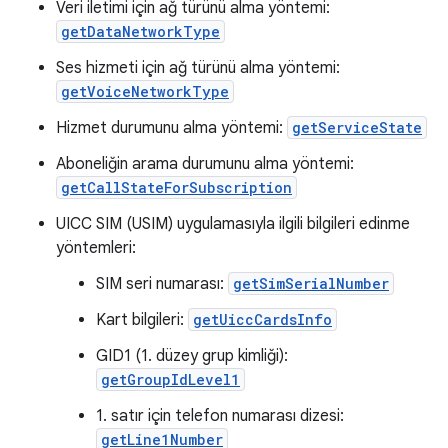
Veri iletimi için ağ türünü alma yöntemi:
getDataNetworkType
Ses hizmeti için ağ türünü alma yöntemi:
getVoiceNetworkType
Hizmet durumunu alma yöntemi:
getServiceState
Aboneliğin arama durumunu alma yöntemi:
getCallStateForSubscription
UICC SIM (USIM) uygulamasıyla ilgili bilgileri edinme
yöntemleri:
SIM seri numarası:
getSimSerialNumber
Kart bilgileri:
getUiccCardsInfo
GID1 (1. düzey grup kimliği):
getGroupIdLevel1
1. satır için telefon numarası dizesi:
getLine1Number