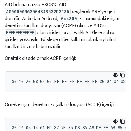
AID bulunamazsa PKCS15 AID
A000000063504B43532D3135
seçilerek ARF'ye geri
dönülür. Ardından Android,
0x4300
konumundaki erişim
denetimi kuralları dosyasını (ACRF) okur ve AID'si
FFFFFFFFFFFF
olan girişleri arar. Farklı AID'lere sahip
girişler yoksayılır. Böylece diğer kullanım alanlarıyla ilgili
kurallar bir arada bulunabilir.
Onaltılık dizede örnek ACRF içeriği:
Örnek erişim denetimi koşulları dosyası (ACCF) içeriği: