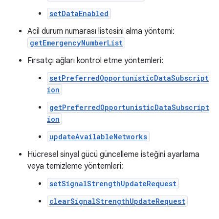
setDataEnabled
Acil durum numarası listesini alma yöntemi:
getEmergencyNumberList
Fırsatçı ağları kontrol etme yöntemleri:
setPreferredOpportunisticDataSubscript
ion
getPreferredOpportunisticDataSubscript
ion
updateAvailableNetworks
Hücresel sinyal gücü güncelleme isteğini ayarlama
veya temizleme yöntemleri:
setSignalStrengthUpdateRequest
clearSignalStrengthUpdateRequest