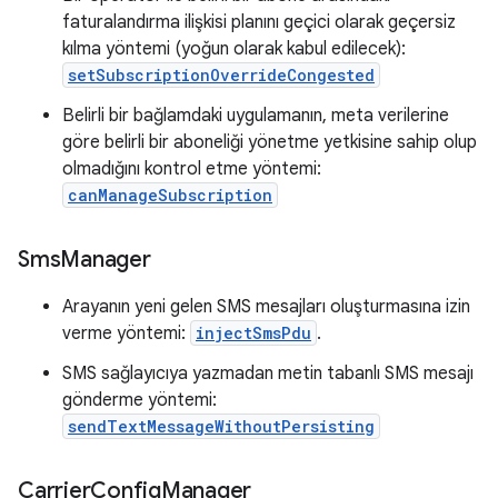
faturalandırma ilişkisi planını geçici olarak geçersiz
kılma yöntemi (yoğun olarak kabul edilecek):
setSubscriptionOverrideCongested
Belirli bir bağlamdaki uygulamanın, meta verilerine
göre belirli bir aboneliği yönetme yetkisine sahip olup
olmadığını kontrol etme yöntemi:
canManageSubscription
Sms
Manager
Arayanın yeni gelen SMS mesajları oluşturmasına izin
verme yöntemi:
injectSmsPdu
.
SMS sağlayıcıya yazmadan metin tabanlı SMS mesajı
gönderme yöntemi:
sendTextMessageWithoutPersisting
Carrier
Config
Manager