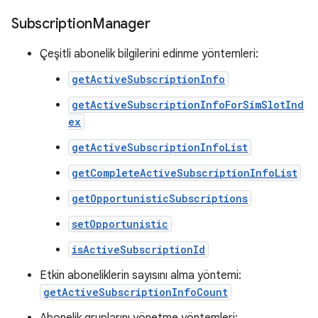
Subscription
Manager
Çeşitli abonelik bilgilerini edinme yöntemleri:
getActiveSubscriptionInfo
getActiveSubscriptionInfoForSimSlotInd
ex
getActiveSubscriptionInfoList
getCompleteActiveSubscriptionInfoList
getOpportunisticSubscriptions
setOpportunistic
isActiveSubscriptionId
Etkin aboneliklerin sayısını alma yöntemi:
getActiveSubscriptionInfoCount