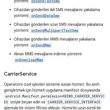
yöntemi:
onSendTextSms
Cihazdan gönderilen ikili SMS mesajlarını yakalama
yöntemi:
onSendDataSms
Cihazdan gönderilen uzun SMS mesajlarını yakalama
yöntemi:
onSendMultipartTextSms
Cihazdan gönderilen MMS mesajlarını yakalama
yöntemi:
onSendMms
Alınan MMS mesajlarını indirme yöntemi:
onDownloadMms
Carrier
Service
Operatöre özel işlevleri sisteme sunan hizmet. Bu sınıfı
genişletmek için hizmeti uygulama manifest dosyasında
android.Manifest.permission#BIND_CARRIER_SERVIC
ES
izniyle beyan edin ve
CARRIER_SERVICE_INTERFACE
işlemiyle bir intent filtresi ekleyin. Hizmetin uzun süreli bir