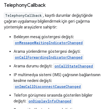
Telephony
Callback
TelephonyCallback
, kayıtlı durumlar değiştiğinde
çağıran uygulamayı bilgilendirmek için geri çağırma
yöntemiyle arayüzlere sahiptir:
Bekleyen mesaj göstergesi değişti:
onMessageWaitingIndicatorChanged
Arama yönlendirme göstergesi değişti:
onCallForwardingIndicatorChanged
Arama durumu değişti:
onCallStateChanged
IP multimedya sistemi (IMS) çağrısının bağlantısının
kesilme nedeni değişti:
onImsCallDisconnectCauseChanged
Telefon görüşmesi sırasında gösterilen bilgiler
değişti:
onDisplayInfoChanged