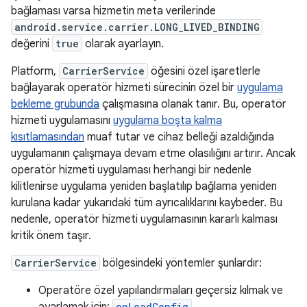
bağlaması varsa hizmetin meta verilerinde
android.service.carrier.LONG_LIVED_BINDING
değerini
true
olarak ayarlayın.
Platform,
CarrierService
öğesini özel işaretlerle
bağlayarak operatör hizmeti sürecinin özel bir
uygulama
bekleme grubunda
çalışmasına olanak tanır. Bu, operatör
hizmeti uygulamasını
uygulama boşta kalma
kısıtlamasından
muaf tutar ve cihaz belleği azaldığında
uygulamanın çalışmaya devam etme olasılığını artırır. Ancak
operatör hizmeti uygulaması herhangi bir nedenle
kilitlenirse uygulama yeniden başlatılıp bağlama yeniden
kurulana kadar yukarıdaki tüm ayrıcalıklarını kaybeder. Bu
nedenle, operatör hizmeti uygulamasının kararlı kalması
kritik önem taşır.
CarrierService
bölgesindeki yöntemler şunlardır:
Operatöre özel yapılandırmaları geçersiz kılmak ve
onLoadConfig