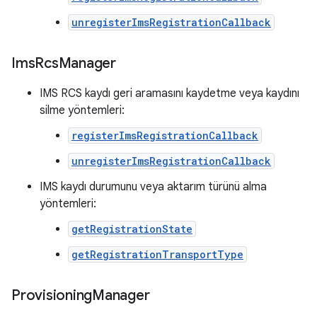
unregisterImsRegistrationCallback
Ims
Rcs
Manager
IMS RCS kaydı geri aramasını kaydetme veya kaydını
silme yöntemleri:
registerImsRegistrationCallback
unregisterImsRegistrationCallback
IMS kaydı durumunu veya aktarım türünü alma
yöntemleri:
getRegistrationState
getRegistrationTransportType
Provisioning
Manager