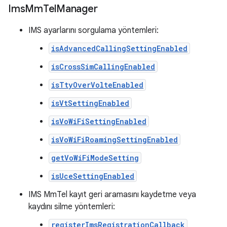
Ims
Mm
Tel
Manager
IMS ayarlarını sorgulama yöntemleri:
isAdvancedCallingSettingEnabled
isCrossSimCallingEnabled
isTtyOverVolteEnabled
isVtSettingEnabled
isVoWiFiSettingEnabled
isVoWiFiRoamingSettingEnabled
getVoWiFiModeSetting
isUceSettingEnabled
IMS MmTel kayıt geri aramasını kaydetme veya
kaydını silme yöntemleri:
registerImsRegistrationCallback