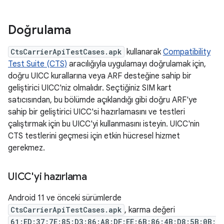
Doğrulama
CtsCarrierApiTestCases.apk
kullanarak
Compatibility
Test Suite (CTS)
aracılığıyla uygulamayı doğrulamak için,
doğru UICC kurallarına veya ARF desteğine sahip bir
geliştirici UICC'niz olmalıdır. Seçtiğiniz SIM kart
satıcısından, bu bölümde açıklandığı gibi doğru ARF'ye
sahip bir geliştirici UICC'si hazırlamasını ve testleri
çalıştırmak için bu UICC'yi kullanmasını isteyin. UICC'nin
CTS testlerini geçmesi için etkin hücresel hizmet
gerekmez.
UICC'yi hazırlama
Android 11 ve önceki sürümlerde
CtsCarrierApiTestCases.apk
, karma değeri
61:ED:37:7E:85:D3:86:A8:DF:EE:6B:86:4B:D8:5B:0B: