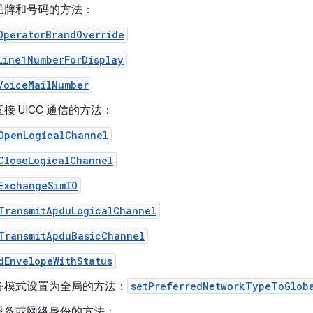
品牌和号码的方法：
OperatorBrandOverride
Line1NumberForDisplay
VoiceMailNumber
接 UICC 通信的方法：
OpenLogicalChannel
CloseLogicalChannel
ExchangeSimIO
TransmitApduLogicalChannel
TransmitApduBasicChannel
dEnvelopeWithStatus
备模式设置为全局的方法：
setPreferredNetworkTypeToGlob
设备或网络身份的方法：