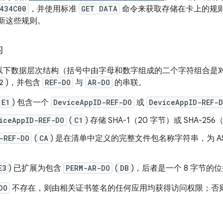
434C00
，并使用标准
GET DATA
命令来获取存储在卡上的规
来更新这些规则。
构
使用以下数据层次结构（括号中由字母和数字组成的二个字符组合是
2
)，并包含
REF-DO
与
AR-DO
的串联。
E1
) 包含一个
DeviceAppID-REF-DO
或
DeviceAppID-REF-
iceAppID-REF-DO
(
C1
) 存储 SHA-1（20 字节）或 SHA-2
-REF-DO
(
CA
) 是在清单中定义的完整文件包名称字符串，为 ASC
E3
) 已扩展为包含
PERM-AR-DO
(
DB
)，后者是一个 8 字节的
DO
不存在，则由相关证书签名的任何应用均获得访问权限；否