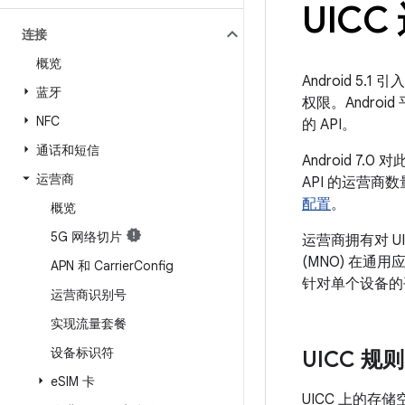
UIC
连接
概览
Android 5
蓝牙
权限。Andro
NFC
的 API。
通话和短信
Android 
运营商
API 的运营商
配置
。
概览
5G 网络切片
运营商拥有对 
(MNO) 在通
APN 和 Carrier
Config
针对单个设备的
运营商识别号
实现流量套餐
设备标识符
UICC 规则
e
SIM 卡
UICC 上的存