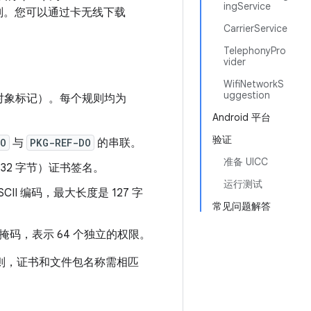
ingService
则。您可以通过卡无线下载
CarrierService
TelephonyPro
vider
WifiNetworkS
uggestion
对象标记）。每个规则均为
Android 平台
验证
DO
与
PKG-REF-DO
的串联。
准备 UICC
56（32 字节）证书签名。
运行测试
II 编码，最大长度是 127 字
常见问题解答
位掩码，表示 64 个独立的权限。
则，证书和文件包名称需相匹