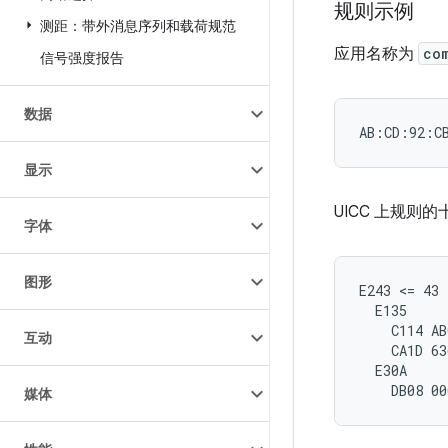
规则示例
测距：带外消息序列和载荷规范
应用名称为
co
信号强度报告
数据
显示
UICC 上规则
字体
图形
E243 <= 43 
  E135

    C114 AB
互动
    CA1D 63
  E30A

媒体