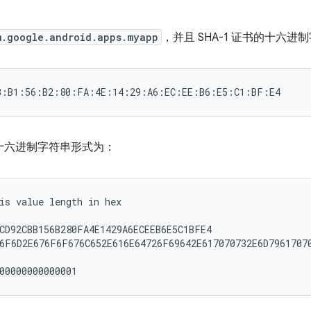
m.google.android.apps.myapp
，并且 SHA-1 证书的十六
的十六进制字符串形式为：
is value length in hex

CD92CBB156B280FA4E1429A6ECEEB6E5C1BFE4

6F6D2E676F6F676C652E616E64726F69642E617070732E6D79617070