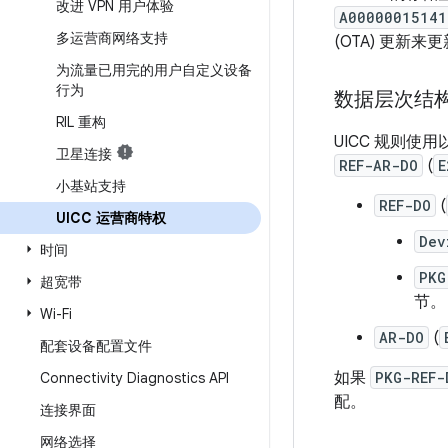
改进 VPN 用户体验
A00000015141
多运营商网络支持
(OTA) 更新
为流量已用完的用户自定义设备
行为
数据层次结
RIL 重构
UICC 规则
卫星连接
REF-AR-DO
(
E
小基站支持
REF-DO
(
UICC 运营商特权
Dev
时间
PKG
超宽带
节。
Wi-Fi
AR-DO
(
配套设备配置文件
如果
PKG-REF-
Connectivity Diagnostics API
配。
连接界面
网络选择