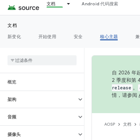
文档
Android 代码搜索
文档
新变化
开始使用
安全
核心主题
兼
自 202
2 季度和第
概览
release
。
情，请参阅
架构
音频
AOSP
文档
摄像头