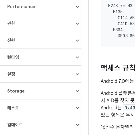
E243 <= 43 
Performance
  E135

    C114 AB
권한
    CA1D 63
  E30A

전원
런타임
액세스 규칙
설정
Android 7.
Storage
Android 플랫
서 AID를 찾지 못
Android는
0x4
테스트
있는 항목은 무시
업데이트
16진수 문자열의 