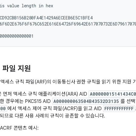
is value length in hex

CD92CBB156B280FA4E1429A6ECEEB6E5C1BFE4

6F6D2E676F6F676C652E616E64726F69642E617070732E6D79617070
 파일 지원
0에는 액세스 규칙 파일(ARF)의 이동통신사 권한 규칙을 읽기 위한 지
폼은 먼저 액세스 규칙 애플리케이션(ARA) AID
A00000015141434C
한 경우에는 PKCS15 AID
A000000063504B43532D3135
를 선택
300
에서 액세스 제어 규칙 파일(ACRF)을 읽고 AID
FFFFFFFFFFFF
되므로 다른 사용 사례의 규칙이 공존할 수 있습니다.
ACRF 콘텐츠 예시: