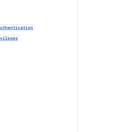
uthentication
ivileges