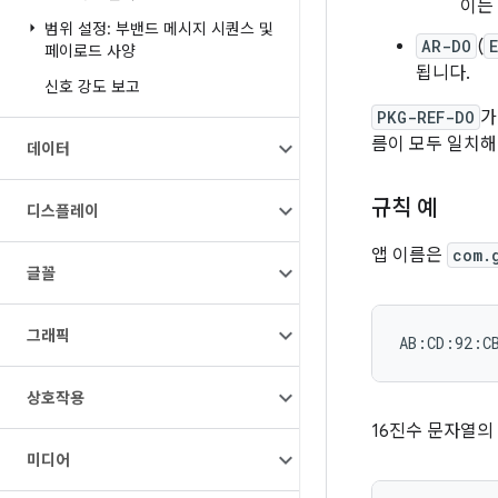
이는
범위 설정: 부밴드 메시지 시퀀스 및
AR-DO
(
페이로드 사양
됩니다.
신호 강도 보고
PKG-REF-DO
가
름이 모두 일치해
데이터
규칙 예
디스플레이
앱 이름은
com.
글꼴
그래픽
상호작용
16진수 문자열의 
미디어