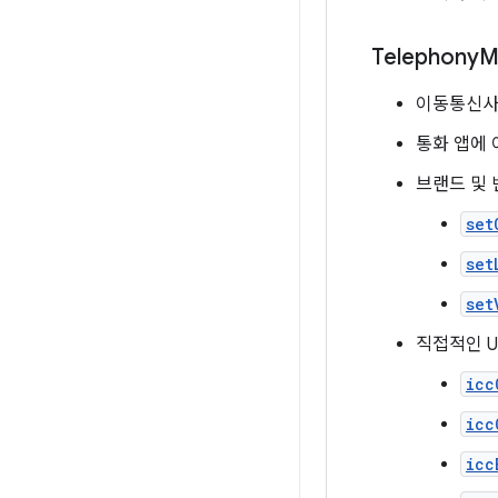
Telephony
M
이동통신사 
통화 앱에
브랜드 및 
set
set
set
직접적인 U
icc
icc
icc