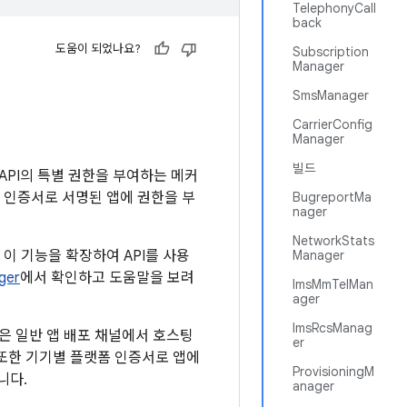
TelephonyCall
back
도움이 되었나요?
Subscription
Manager
SmsManager
CarrierConfig
Manager
빌드
와 관련된 API의 특별 권한을 부여하는 메커
한 인증서로 서명된 앱에 권한을 부
BugreportMa
nager
NetworkStats
해 이 기능을 확장하여 API를 사용
Manager
ger
에서 확인하고 도움말을 보려
ImsMmTelMan
ager
ImsRcsManag
같은 일반 앱 배포 채널에서 호스팅
er
 또한 기기별 플랫폼 인증서로 앱에
ProvisioningM
니다.
anager