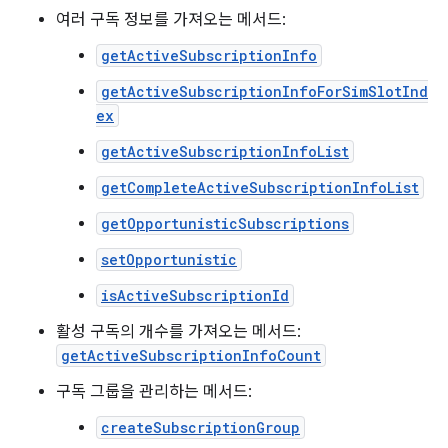
여러 구독 정보를 가져오는 메서드:
getActiveSubscriptionInfo
getActiveSubscriptionInfoForSimSlotInd
ex
getActiveSubscriptionInfoList
getCompleteActiveSubscriptionInfoList
getOpportunisticSubscriptions
setOpportunistic
isActiveSubscriptionId
활성 구독의 개수를 가져오는 메서드:
getActiveSubscriptionInfoCount
구독 그룹을 관리하는 메서드:
createSubscriptionGroup