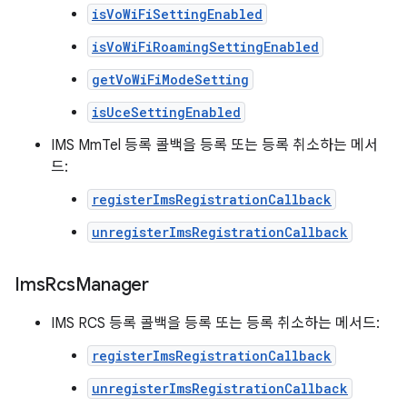
isVoWiFiSettingEnabled
isVoWiFiRoamingSettingEnabled
getVoWiFiModeSetting
isUceSettingEnabled
IMS MmTel 등록 콜백을 등록 또는 등록 취소하는 메서
드:
registerImsRegistrationCallback
unregisterImsRegistrationCallback
Ims
Rcs
Manager
IMS RCS 등록 콜백을 등록 또는 등록 취소하는 메서드:
registerImsRegistrationCallback
unregisterImsRegistrationCallback