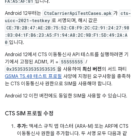
FA:A5:AF:81
입니다.
Android 12부터는
CtsCarrierApiTestCases.apk
가
cts-
uicc-2021-testkey
로 서명되며, 해시 값은
CE:7B:2B:47:AE:2B:75:52:C8:F9:2C:C2:91:24:27:98
:83:04:1F:B6:23:A5:F1:94:A8:2C:9B:F1:5D:49:2A:A
0
입니다.
Android 12에서 CTS 이동통신사 API 테스트를 실행하려면 기
기에서 고정된 ADM1, 키 =
55555555
/
0x3535353535353535
을 사용하여
최신 버전
의 서드 파티
GSMA TS.48 테스트 프로필
사양에 지정된 요구사항을 충족하
는 CTS 이동통신사 권한으로 SIM을 사용해야 합니다.
Android 12 이전 버전에도 동일한 SIM을 사용할 수 있습니다.
CTS SIM 프로필 수정
추가:
액세스 규칙 앱 마스터 (ARA-M) 또는 ARF에 CTS
이동통신사 권한을 추가합니다. 두 서명 모두 다음과 같