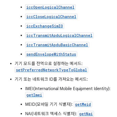
iccOpenLogicalChannel
iccCloseLogicalChannel
iccExchangeSimIO
iccTransmitApduLogicalChannel
iccTransmitApduBasicChannel
sendEnvelopeWithStatus
기기 모드를 전역으로 설정하는 메서드:
setPreferredNetworkTypeToGlobal
기기 또는 네트워크 ID를 가져오는 메서드:
IMEI(International Mobile Equipment Identity):
getImei
MEID(모바일 기기 식별자):
getMeid
NAI(네트워크 액세스 식별자):
getNai