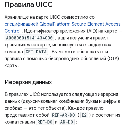
Правила UICC
Хранилище на карте UICC совместимо со
спецификацией GlobalPlatform Secure Element Access
Control
. Идентификатор приложения (AID) на карте —
A00000015141434C00
, а для получения правил,
хранящихся на карте, используется стандартная
команда
GET DATA
. Вы можете обновлять эти
правила с помощью беспроводных обновлений (OTA)
карты.
Иерархия данных
В правилах UICC используется следующая иерархия
данных (двухсимвольная комбинация буквы и цифры в
скобках — это тег объекта). Каждое правило
представляет собой
REF-AR-DO
(
E2
) и состоит из
конкатенации
REF-DO
и
AR-DO
: