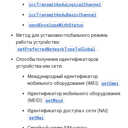
iccTransmitApduLogicalChannel
iccTransmitApduBasicChannel
sendEnvelopeWithStatus
Метод для установки глобального режима
работы устройства:
setPreferredNetworkTypeToGlobal
.
Способы получения идентификаторов
устройства или сети:
Международный идентификатор
мобильного оборудования (IMEI):
getImei
Идентификатор мобильного оборудования
(MEID):
getMeid
Идентификатор доступа к сети (NAI):
getNai