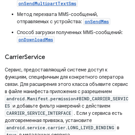
onSendMultipartTextSms
Метод перехвата MMS-сообщений,
отправляемых с устройства:
onSendMms
Способ загрузки полученных MMS-сообщений:
onDownloadMms
Carrier
Service
Сервис, предоставляющий системе доступ к
функциям, специфичным для конкретного оператора
связи. Для расширения этого класса объявите сервис
в файле манифеста приложения с разрешением
android.Manifest.permission#BIND_CARRIER_SERVIC
ES
и добавьте фильтр намерений с действием
CARRIER_SERVICE_INTERFACE
. Если у сервиса есть
долговременная привязка, установите
android.service.carrier.LONG_LIVED_BINDING
в
true