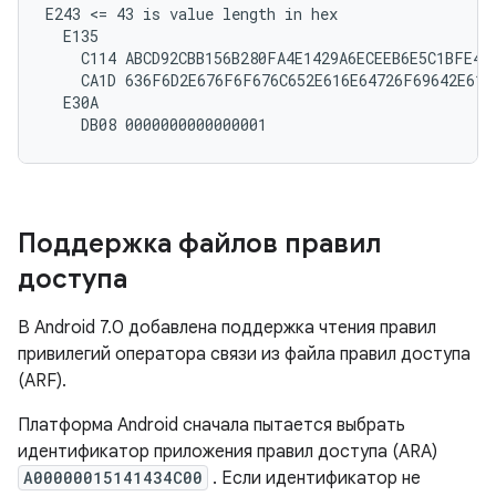
E243 <= 43 is value length in hex

  E135

    C114 ABCD92CBB156B280FA4E1429A6ECEEB6E5C1BFE4

    CA1D 636F6D2E676F6F676C652E616E64726F69642E6170
  E30A

Поддержка файлов правил
доступа
В Android 7.0 добавлена ​​поддержка чтения правил
привилегий оператора связи из файла правил доступа
(ARF).
Платформа Android сначала пытается выбрать
идентификатор приложения правил доступа (ARA)
A00000015141434C00
. Если идентификатор не