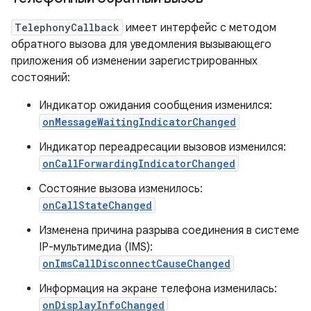
TelephonyCallback
имеет интерфейс с методом
обратного вызова для уведомления вызывающего
приложения об изменении зарегистрированных
состояний:
Индикатор ожидания сообщения изменился:
onMessageWaitingIndicatorChanged
Индикатор переадресации вызовов изменился:
onCallForwardingIndicatorChanged
Состояние вызова изменилось:
onCallStateChanged
Изменена причина разрыва соединения в системе
IP-мультимедиа (IMS):
onImsCallDisconnectCauseChanged
Информация на экране телефона изменилась:
onDisplayInfoChanged