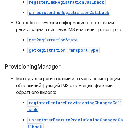
registerImsRegistrationCallback
unregisterImsRegistrationCallback
Способы получения информации о состоянии
регистрации в системе IMS или типе транспорта:
getRegistrationState
getRegistrationTransportType
Provisioning
Manager
Методы для регистрации и отмены регистрации
обновлений функций IMS с помощью функции
обратного вызова:
registerFeatureProvisioningChangedCall
back
unregisterFeatureProvisioningChangedCa
llback