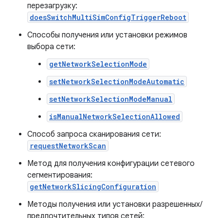
перезагрузку:
doesSwitchMultiSimConfigTriggerReboot
Способы получения или установки режимов
выбора сети:
getNetworkSelectionMode
setNetworkSelectionModeAutomatic
setNetworkSelectionModeManual
isManualNetworkSelectionAllowed
Способ запроса сканирования сети:
requestNetworkScan
Метод для получения конфигурации сетевого
сегментирования:
getNetworkSlicingConfiguration
Методы получения или установки разрешенных/
предпочтительных типов сетей: