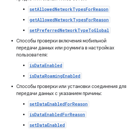
setAllowedNetworkTypesForReason
getAllowedNetworkTypesForReason
setPreferredNetworkTypeToGlobal
Способы проверки включения мобильной
передачи данных или роуминга в настройках
пользователя:
isDataEnabled
isDataRoamingEnabled
Способы проверки или установки соединения для
передачи данных с указанием причины:
setDataEnabledForReason
isDataEnabledForReason
setDataEnabled