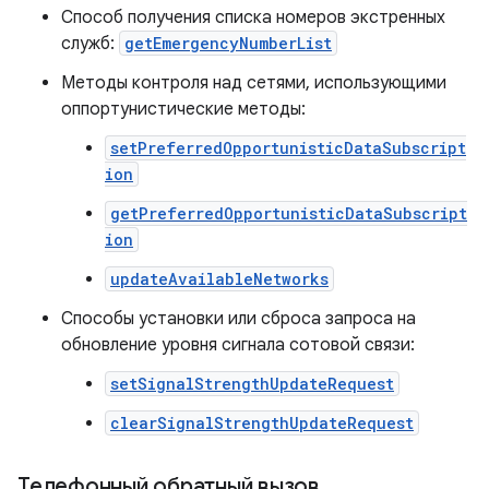
Способ получения списка номеров экстренных
служб:
getEmergencyNumberList
Методы контроля над сетями, использующими
оппортунистические методы:
setPreferredOpportunisticDataSubscript
ion
getPreferredOpportunisticDataSubscript
ion
updateAvailableNetworks
Способы установки или сброса запроса на
обновление уровня сигнала сотовой связи:
setSignalStrengthUpdateRequest
clearSignalStrengthUpdateRequest
Телефонный обратный вызов