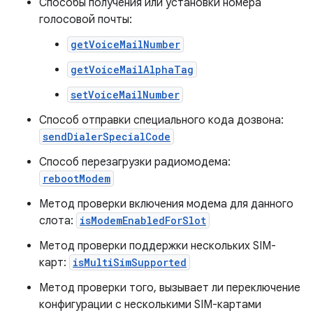
Способы получения или установки номера
голосовой почты:
getVoiceMailNumber
getVoiceMailAlphaTag
setVoiceMailNumber
Способ отправки специального кода дозвона:
sendDialerSpecialCode
Способ перезагрузки радиомодема:
rebootModem
Метод проверки включения модема для данного
слота:
isModemEnabledForSlot
Метод проверки поддержки нескольких SIM-
карт:
isMultiSimSupported
Метод проверки того, вызывает ли переключение
конфигурации с несколькими SIM-картами