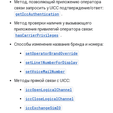
Метод, позволяющий приложению оператора
связи запросить у UICC подтверждение/ответ:
getIccAuthentication
.
Метод проверки наличия у вызывающего
приложения привилегий оператора связи:
hasCarrierPrivileges
.
Способы изменения названия бренда и номера:
setOperatorBrandOverride
setLine1NumberForDisplay
setVoiceMailNumber
Методы прямой связи с UICC:
iccOpenLogicalChannel
iccCloseLogicalChannel
iccExchangeSimIO