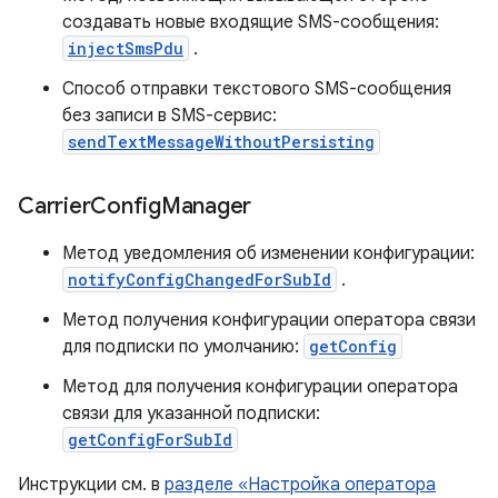
создавать новые входящие SMS-сообщения:
injectSmsPdu
.
Способ отправки текстового SMS-сообщения
без записи в SMS-сервис:
sendTextMessageWithoutPersisting
Carrier
Config
Manager
Метод уведомления об изменении конфигурации:
notifyConfigChangedForSubId
.
Метод получения конфигурации оператора связи
для подписки по умолчанию:
getConfig
Метод для получения конфигурации оператора
связи для указанной подписки:
getConfigForSubId
Инструкции см. в
разделе «Настройка оператора