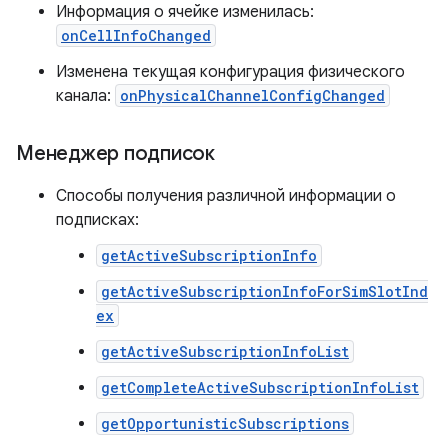
Информация о ячейке изменилась:
onCellInfoChanged
Изменена текущая конфигурация физического
канала:
onPhysicalChannelConfigChanged
Менеджер подписок
Способы получения различной информации о
подписках:
getActiveSubscriptionInfo
getActiveSubscriptionInfoForSimSlotInd
ex
getActiveSubscriptionInfoList
getCompleteActiveSubscriptionInfoList
getOpportunisticSubscriptions