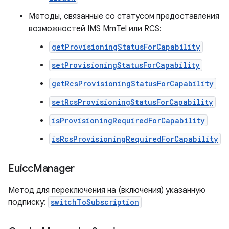
Методы, связанные со статусом предоставления
возможностей IMS MmTel или RCS:
getProvisioningStatusForCapability
setProvisioningStatusForCapability
getRcsProvisioningStatusForCapability
setRcsProvisioningStatusForCapability
isProvisioningRequiredForCapability
isRcsProvisioningRequiredForCapability
Euicc
Manager
Метод для переключения на (включения) указанную
подписку:
switchToSubscription