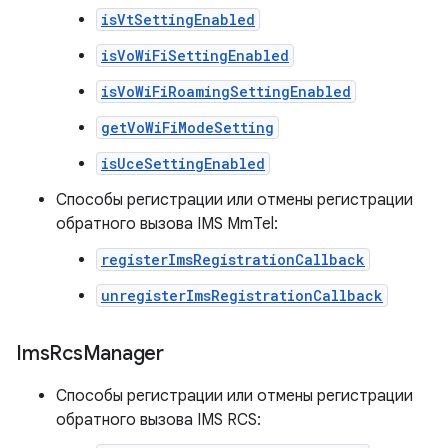
isVtSettingEnabled
isVoWiFiSettingEnabled
isVoWiFiRoamingSettingEnabled
getVoWiFiModeSetting
isUceSettingEnabled
Способы регистрации или отмены регистрации
обратного вызова IMS MmTel:
registerImsRegistrationCallback
unregisterImsRegistrationCallback
Ims
Rcs
Manager
Способы регистрации или отмены регистрации
обратного вызова IMS RCS: