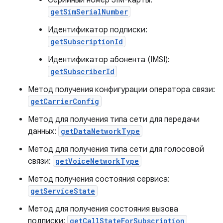
Серийный номер SIM-карты:
getSimSerialNumber
Идентификатор подписки:
getSubscriptionId
Идентификатор абонента (IMSI):
getSubscriberId
Метод получения конфигурации оператора связи:
getCarrierConfig
Метод для получения типа сети для передачи
данных:
getDataNetworkType
Метод для получения типа сети для голосовой
связи:
getVoiceNetworkType
Метод получения состояния сервиса:
getServiceState
Метод для получения состояния вызова
подписки:
getCallStateForSubscription