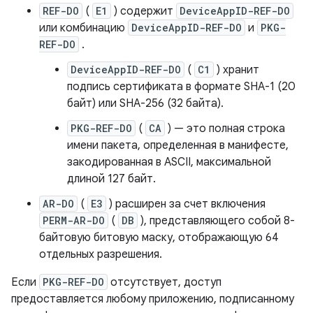
REF-DO
(
E1
) содержит
DeviceAppID-REF-DO
или комбинацию
DeviceAppID-REF-DO
и
PKG-
REF-DO
.
DeviceAppID-REF-DO
(
C1
) хранит
подпись сертификата в формате SHA-1 (20
байт) или SHA-256 (32 байта).
PKG-REF-DO
(
CA
) — это полная строка
имени пакета, определенная в манифесте,
закодированная в ASCII, максимальной
длиной 127 байт.
AR-DO
(
E3
) расширен за счет включения
PERM-AR-DO
(
DB
), представляющего собой 8-
байтовую битовую маску, отображающую 64
отдельных разрешения.
Если
PKG-REF-DO
отсутствует, доступ
предоставляется любому приложению, подписанному