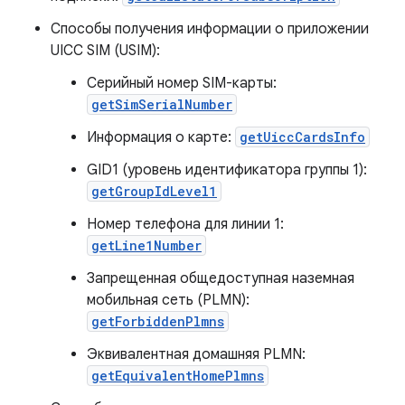
Способы получения информации о приложении
UICC SIM (USIM):
Серийный номер SIM-карты:
getSimSerialNumber
Информация о карте:
getUiccCardsInfo
GID1 (уровень идентификатора группы 1):
getGroupIdLevel1
Номер телефона для линии 1:
getLine1Number
Запрещенная общедоступная наземная
мобильная сеть (PLMN):
getForbiddenPlmns
Эквивалентная домашняя PLMN:
getEquivalentHomePlmns