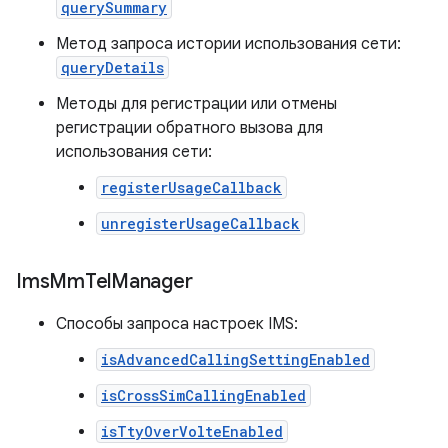
querySummary
Метод запроса истории использования сети:
queryDetails
Методы для регистрации или отмены
регистрации обратного вызова для
использования сети:
registerUsageCallback
unregisterUsageCallback
Ims
Mm
Tel
Manager
Способы запроса настроек IMS:
isAdvancedCallingSettingEnabled
isCrossSimCallingEnabled
isTtyOverVolteEnabled