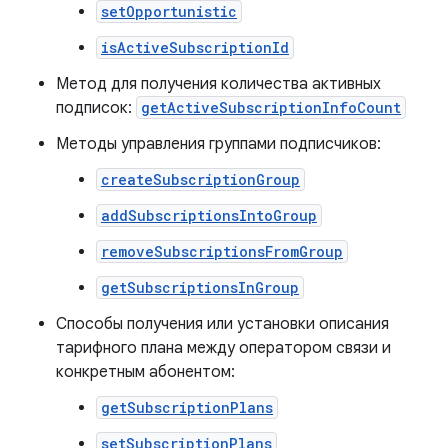
setOpportunistic
isActiveSubscriptionId
Метод для получения количества активных
подписок:
getActiveSubscriptionInfoCount
Методы управления группами подписчиков:
createSubscriptionGroup
addSubscriptionsIntoGroup
removeSubscriptionsFromGroup
getSubscriptionsInGroup
Способы получения или установки описания
тарифного плана между оператором связи и
конкретным абонентом:
getSubscriptionPlans
setSubscriptionPlans