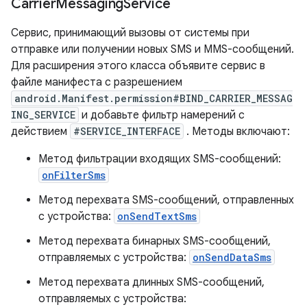
Carrier
Messaging
Service
Сервис, принимающий вызовы от системы при
отправке или получении новых SMS и MMS-сообщений.
Для расширения этого класса объявите сервис в
файле манифеста с разрешением
android.Manifest.permission#BIND_CARRIER_MESSAG
ING_SERVICE
и добавьте фильтр намерений с
действием
#SERVICE_INTERFACE
. Методы включают:
Метод фильтрации входящих SMS-сообщений:
onFilterSms
Метод перехвата SMS-сообщений, отправленных
с устройства:
onSendTextSms
Метод перехвата бинарных SMS-сообщений,
отправляемых с устройства:
onSendDataSms
Метод перехвата длинных SMS-сообщений,
отправляемых с устройства: