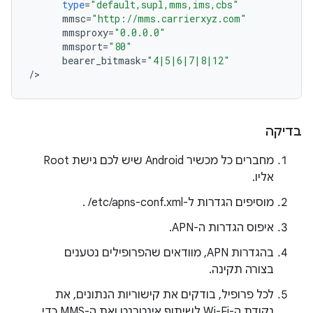
type
=
"default,supl,mms,ims,cbs"
mmsc
=
"http://mms.carrierxyz.com"
mmsproxy
=
"0.0.0.0"
mmsport
=
"80"
bearer_bitmask
=
"4|5|6|7|8|12"
/
>
בדיקה
מחברים כל מכשיר Android שיש לכם גישת Root
אליו.
מוסיפים הגדרות ל-‎ /etc/apns-conf.xml.
איפוס הגדרות ה-APN.
בהגדרות APN, מוודאים שהפרופילים נטענים
בצורה תקינה.
לכל פרופיל, בודקים את קישוריות הנתונים, את
נקודת ה-Wi-Fi לשיתוף אינטרנט ואת ה-MMS כדי