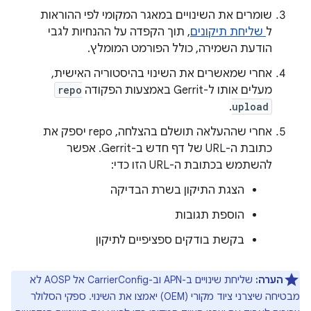
שומרים את השינויים במאגר המקומי לפי ההוראות
ל
שליחת תיקונים
, תוך הקפדה על ההנחיות לגבי
הודעת השמירה, כולל הפורמט המומלץ.
אחרי שמאשרים את השינוי בהיסטוריה האישית,
מעלים אותו ל-Gerrit באמצעות הפקודה
repo
.
upload
אחרי שההעלאה תושלם בהצלחה, repo יספק את
כתובת ה-URL של דף חדש ב-Gerrit. אפשר
להשתמש בכתובת ה-URL הזו כדי:
הצגת התיקון בשרת הבדיקה
הוספת תגובות
בקשת בודקים ספציפיים לתיקון
הערה:
שליחת שינויים ב-APN וב-CarrierConfig אל AOSP לא
מבטיחה שיצרני ציוד מקורי (OEM) יאמצו את השינוי. ספקי הסלולר