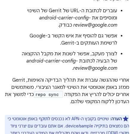
עוברים לכתובת ה-URL של Gerrit של השינוי
ומוסיפים את
android-carrier-config-
review@google.com
כבודק.
אפשר גם להוסיף את איש הקשר ב-Google
לרשימת העותקים ב-Gerrit.
לצורך מעקב, אפשר לשנות את מקבל ההקצאה
של הבעיה לכתובת
android-carrier-config-
.
review@google.com
אחרי שההגשה עוברת את תהליך הבדיקה והאימות, Gerrit
ממזג באופן אוטומטי את השינוי למאגר הציבורי. משתמשים
אחרים יכולים להריץ את הפקודה
repo sync
כדי למשוך את
העדכון ללקוח המקומי שלהם.
הערה:
שינויים בקובץ ה-APN לא נכנסים לתוקף באופן אוטומטי כי
הם נמצאים בתיקייה device/sample. אם אתם עובדים עם יצרני ציוד
מקורי (OEM) מרכזיים, ודאו שהם מקבלים את המידע העדכני ביותר