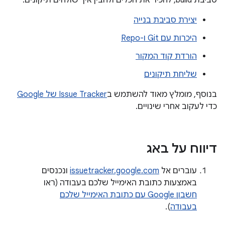
סביבת build, להכיר את הכלים ולהבין איך שולחים תיקונים:
יצירת סביבת בנייה
היכרות עם Git ו-Repo
הורדת קוד המקור
שליחת תיקונים
בנוסף, מומלץ מאוד להשתמש ב
Issue Tracker של Google
כדי לעקוב אחרי שינויים.
דיווח על באג
עוברים אל
issuetracker.google.com
ונכנסים
באמצעות כתובת האימייל שלכם בעבודה (ראו
חשבון Google עם כתובת האימייל שלכם
בעבודה
).