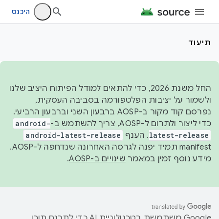
היכנס
תיעוד
החל משנת 2026, כדי להתאים למודל הפיתוח היציב שלנו
ולשמור על יציבות הפלטפורמה בסביבה העסקית,
נפרסם קוד מקור ב-AOSP ברבעון השני וברבעון הרביעי.
כדי ליצור ולתרום ל-AOSP, צריך להשתמש ב-
android-
latest-release
. הענף
android-latest-release
manifest תמיד יפנה לגרסה האחרונה שנדחפה ל-AOSP.
מידע נוסף זמין במאמר
שינויים ב-AOSP
.
‫Google משתמשת בטכנולוגיית AI כדי לתרגם תוכן