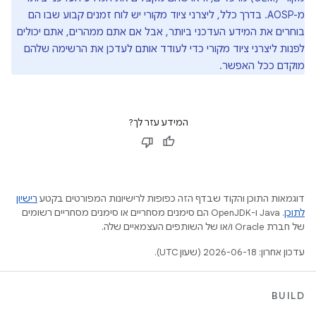
מ-AOSP. בדרך כלל, ליצרני ציוד מקורי יש לוח זמנים קבוע שבו הם
בוחרים את המידע העדכני ביותר, אבל אם אתם ממהרים, אתם יכולים
לפנות ליצרני ציוד מקורי כדי לעודד אותם לעדכן את הרשימה שלהם
מוקדם ככל האפשר.
המידע עזר לך?
דוגמאות התוכן והקוד שבדף הזה כפופות לרישיונות המפורטים בקטע
רישיון
לתוכן
.‏ Java ו-OpenJDK הם סימנים מסחריים או סימנים מסחריים רשומים
של חברת Oracle ו/או של השותפים העצמאיים שלה.
עדכון אחרון: 2026-06-18 (שעון UTC).
BUILD