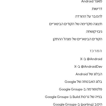
מאגר Android
דרישות
להסבר על ההורדה
תצוגה מקדימה של הקודים הבינאריים
גיבוי קושחה
הקודים הבינאריים של מנהל ההתקן
המרכז
‫‎@Android ב-X
‫‎@AndroidDev ב-X
הבלוג של Android
בלוג האבטחה של Google
פלטפורמה ב-Google Groups
בנייה של גרסת Build ב-Google Groups
היסב (porting) ב-Google Groups