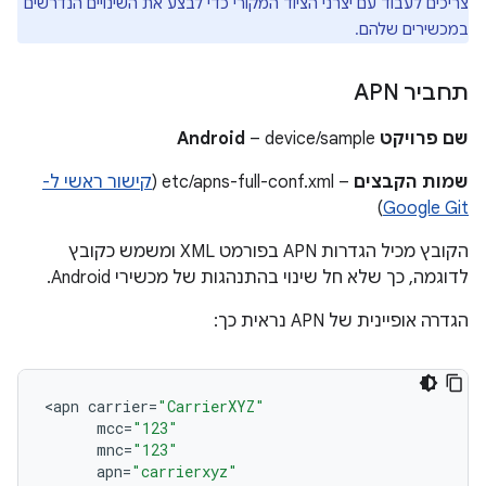
צריכים לעבוד עם יצרני הציוד המקורי כדי לבצע את השינויים הנדרשים
במכשירים שלהם.
תחביר APN
שם פרויקט Android
– device/sample
שמות הקבצים
– etc/apns-full-conf.xml (
קישור ראשי ל-
)
Google Git
הקובץ מכיל הגדרות APN בפורמט XML ומשמש כקובץ
לדוגמה, כך שלא חל שינוי בהתנהגות של מכשירי Android.
הגדרה אופיינית של APN נראית כך:
<
apn
carrier
=
"CarrierXYZ"
mcc
=
"123"
mnc
=
"123"
apn
=
"carrierxyz"