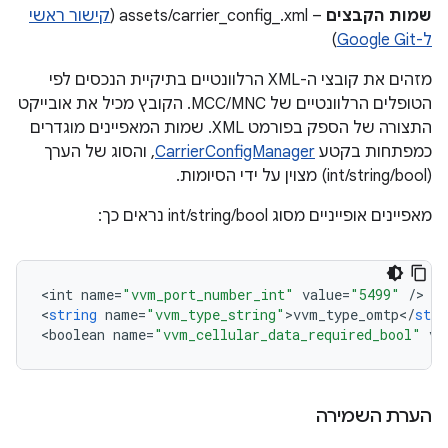
שמות הקבצים
– assets/carrier_config_
.xml (
קישור ראשי
ל-Google Git
)
מזהים את קובצי ה-XML הרלוונטיים בתיקיית הנכסים לפי
הטופלים הרלוונטיים של MCC/MNC. הקובץ מכיל את אובייקט
התצורה של הספק בפורמט XML. שמות המאפיינים מוגדרים
כמפתחות בקטע
CarrierConfigManager
, והסוג של הערך
(int/string/bool) מצוין על ידי הסיומות.
מאפיינים אופייניים מסוג int/string/bool נראים כך:
<
int
name
=
"vvm_port_number_int"
value
=
"5499"
/
>

<
string
name
=
"vvm_type_string"
>
vvm_type_omtp
<
/
stri
<
boolean
name
=
"vvm_cellular_data_required_bool"
va
הערת השמירה