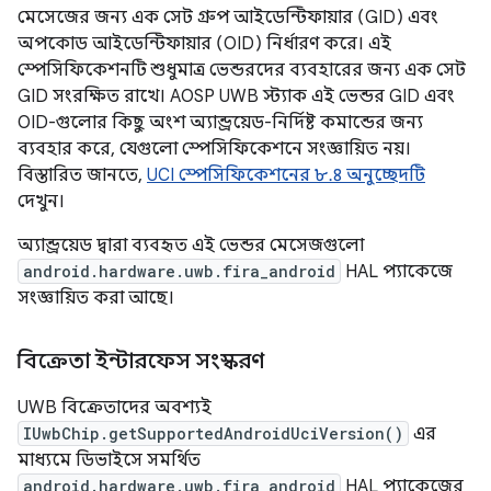
মেসেজের জন্য এক সেট গ্রুপ আইডেন্টিফায়ার (GID) এবং
অপকোড আইডেন্টিফায়ার (OID) নির্ধারণ করে। এই
স্পেসিফিকেশনটি শুধুমাত্র ভেন্ডরদের ব্যবহারের জন্য এক সেট
GID সংরক্ষিত রাখে। AOSP UWB স্ট্যাক এই ভেন্ডর GID এবং
OID-গুলোর কিছু অংশ অ্যান্ড্রয়েড-নির্দিষ্ট কমান্ডের জন্য
ব্যবহার করে, যেগুলো স্পেসিফিকেশনে সংজ্ঞায়িত নয়।
বিস্তারিত জানতে,
UCI স্পেসিফিকেশনের ৮.৪ অনুচ্ছেদটি
দেখুন।
অ্যান্ড্রয়েড দ্বারা ব্যবহৃত এই ভেন্ডর মেসেজগুলো
android.hardware.uwb.fira_android
HAL প্যাকেজে
সংজ্ঞায়িত করা আছে।
বিক্রেতা ইন্টারফেস সংস্করণ
UWB বিক্রেতাদের অবশ্যই
IUwbChip.getSupportedAndroidUciVersion()
এর
মাধ্যমে ডিভাইসে সমর্থিত
android.hardware.uwb.fira_android
HAL প্যাকেজের