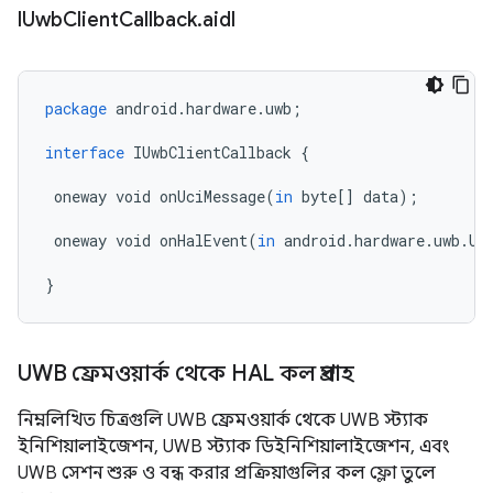
IUwb
Client
Callback
.
aidl
package
android
.
hardware
.
uwb
;
interface
IUwbClientCallback
{
oneway
void
onUciMessage
(
in
byte
[]
data
);
oneway
void
onHalEvent
(
in
android
.
hardware
.
uwb
.
Uw
}
UWB ফ্রেমওয়ার্ক থেকে HAL কল প্রবাহ
নিম্নলিখিত চিত্রগুলি UWB ফ্রেমওয়ার্ক থেকে UWB স্ট্যাক
ইনিশিয়ালাইজেশন, UWB স্ট্যাক ডিইনিশিয়ালাইজেশন, এবং
UWB সেশন শুরু ও বন্ধ করার প্রক্রিয়াগুলির কল ফ্লো তুলে