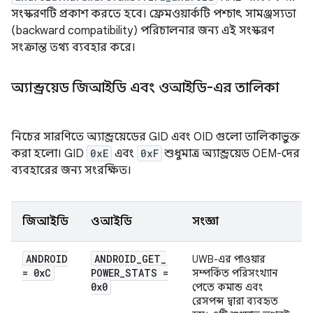
সংস্করণটি প্রকাশ করতে হবে। ফ্রেমওয়ার্কটি পশ্চাৎ সামঞ্জস্যতা
(backward compatibility) পরিচালনার জন্য এই সংস্করণ
সংক্রান্ত তথ্য ব্যবহার করে।
অ্যান্ড্রয়েড জিআইডি এবং ওআইডি-এর তালিকা
নিচের সারণিতে অ্যান্ড্রয়েডের GID এবং OID গুলো তালিকাভুক্ত
করা হলো। GID
0xE
এবং
0xF
শুধুমাত্র অ্যান্ড্রয়েড OEM-দের
ব্যবহারের জন্য সংরক্ষিত।
জিআইডি
ওআইডি
সংজ্ঞা
ANDROID
ANDROID
_
GET
_
UWB-এর পাওয়ার
= 0x
C
POWER
_
STATS =
সম্পর্কিত পরিসংখ্যান
0x0
পেতে কমান্ড এবং
রেসপন্স দ্বারা ব্যবহৃত