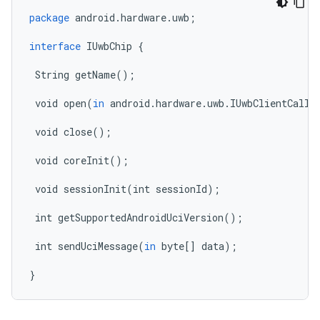
package
android
.
hardware
.
uwb
;
interface
IUwbChip
{
String
getName
();
void
open
(
in
android
.
hardware
.
uwb
.
IUwbClientCallb
void
close
();
void
coreInit
();
void
sessionInit
(
int
sessionId
);
int
getSupportedAndroidUciVersion
();
int
sendUciMessage
(
in
byte
[]
data
);
}