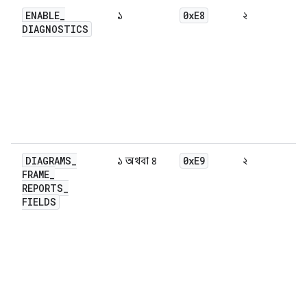
ENABLE
_
0x
E8
১
২
DIAGNOSTICS
DIAGRAMS
_
0x
E9
১ অথবা ৪
২
FRAME
_
REPORTS
_
FIELDS