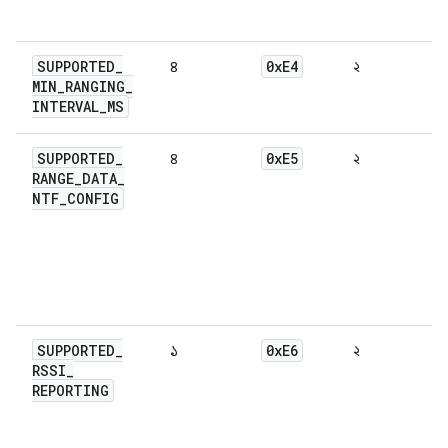
SUPPORTED
_
0x
E4
৪
২
MIN
_
RANGING
_
INTERVAL
_
MS
SUPPORTED
_
0x
E5
৪
২
RANGE
_
DATA
_
NTF
_
CONFIG
SUPPORTED
_
0x
E6
১
২
RSSI
_
REPORTING