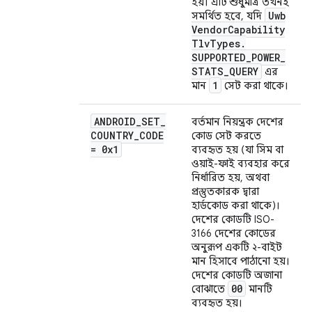
হয়। এটি শুধুমাত্র তখনই
Uwb
সমর্থিত হবে, যদি
Vendor
Capability
Tlv
Types
.
SUPPORTED
_
POWER
_
STATS
_
QUERY
এর
1
মান
সেট করা থাকে।
ANDROID
_
SET
_
বর্তমান নিয়ন্ত্রক দেশের
COUNTRY
_
CODE
কোড সেট করতে
= 0x1
ব্যবহৃত হয় (যা সিম বা
ওয়াই-ফাই ব্যবহার করে
নির্ধারিত হয়, অথবা
প্রস্তুতকারক দ্বারা
হার্ডকোড করা থাকে)।
দেশের কোডটি ISO-
3166 দেশের কোডের
অনুরূপ একটি ২-বাইট
মান হিসাবে পাঠানো হয়।
দেশের কোডটি অজানা
00
বোঝাতে
মানটি
ব্যবহৃত হয়।