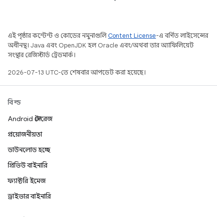
এই পৃষ্ঠার কন্টেন্ট ও কোডের নমুনাগুলি
Content License
-এ বর্ণিত লাইসেন্সের
অধীনস্থ। Java এবং OpenJDK হল Oracle এবং/অথবা তার অ্যাফিলিয়েট
সংস্থার রেজিস্টার্ড ট্রেডমার্ক।
2026-07-13 UTC-তে শেষবার আপডেট করা হয়েছে।
বিল্ড
Android স্টোরেজ
প্রয়োজনীয়তা
ডাউনলোড হচ্ছে
প্রিভিউ বাইনারি
ফ্যাক্টরি ইমেজ
ড্রাইভার বাইনারি