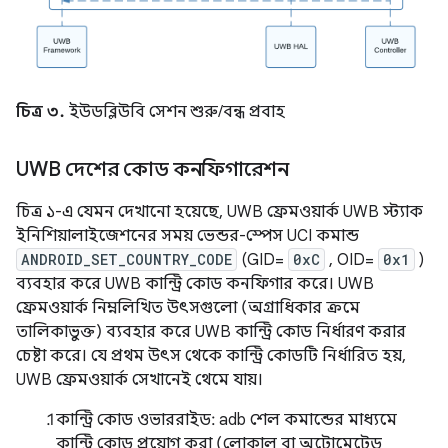
চিত্র ৩.
ইউডব্লিউবি সেশন শুরু/বন্ধ প্রবাহ
UWB দেশের কোড কনফিগারেশন
চিত্র ১-এ যেমন দেখানো হয়েছে, UWB ফ্রেমওয়ার্ক UWB স্ট্যাক
ইনিশিয়ালাইজেশনের সময় ভেন্ডর-স্পেস UCI কমান্ড
ANDROID_SET_COUNTRY_CODE
(GID=
0xC
, OID=
0x1
)
ব্যবহার করে UWB কান্ট্রি কোড কনফিগার করে। UWB
ফ্রেমওয়ার্ক নিম্নলিখিত উৎসগুলো (অগ্রাধিকার ক্রমে
তালিকাভুক্ত) ব্যবহার করে UWB কান্ট্রি কোড নির্ধারণ করার
চেষ্টা করে। যে প্রথম উৎস থেকে কান্ট্রি কোডটি নির্ধারিত হয়,
UWB ফ্রেমওয়ার্ক সেখানেই থেমে যায়।
কান্ট্রি কোড ওভাররাইড: adb শেল কমান্ডের মাধ্যমে
কান্ট্রি কোড প্রয়োগ করা (লোকাল বা অটোমেটেড