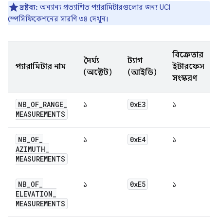
দ্রষ্টব্য:
অন্যান্য প্রত্যাশিত প্যারামিটারগুলোর জন্য UCI
স্পেসিফিকেশনের সারণি ৩৪ দেখুন।
বিক্রেতার
দৈর্ঘ্য
ট্যাগ
প্যারামিটার নাম
ইন্টারফেস
(অক্টেট)
(আইডি)
সংস্করণ
NB
_
OF
_
RANGE
_
0x
E3
১
১
MEASUREMENTS
NB
_
OF
_
0x
E4
১
১
AZIMUTH
_
MEASUREMENTS
NB
_
OF
_
0x
E5
১
১
ELEVATION
_
MEASUREMENTS