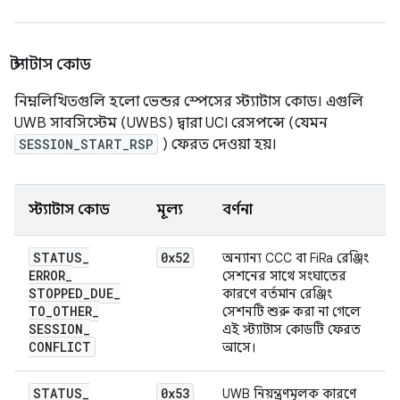
স্ট্যাটাস কোড
নিম্নলিখিতগুলি হলো ভেন্ডর স্পেসের স্ট্যাটাস কোড। এগুলি
UWB সাবসিস্টেম (UWBS) দ্বারা UCI রেসপন্সে (যেমন
SESSION_START_RSP
) ফেরত দেওয়া হয়।
স্ট্যাটাস কোড
মূল্য
বর্ণনা
STATUS
_
0x52
অন্যান্য CCC বা FiRa রেঞ্জিং
ERROR
_
সেশনের সাথে সংঘাতের
STOPPED
_
DUE
_
কারণে বর্তমান রেঞ্জিং
TO
_
OTHER
_
সেশনটি শুরু করা না গেলে
SESSION
_
এই স্ট্যাটাস কোডটি ফেরত
CONFLICT
আসে।
STATUS
_
0x53
UWB নিয়ন্ত্রণমূলক কারণে