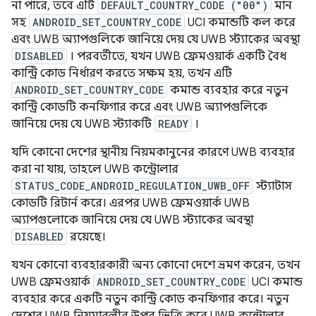
না পারে, তবে এটি
DEFAULT_COUNTRY_CODE ("00")
মান
সহ
ANDROID_SET_COUNTRY_CODE
UCI কমান্ডটি কল করে
এবং UWB অ্যাপগুলিকে জানিয়ে দেয় যে UWB স্ট্যাকের অবস্থা
DISABLED
। পরবর্তীতে, যখন UWB ফ্রেমওয়ার্ক একটি বৈধ
কান্ট্রি কোড নির্ধারণ করতে সক্ষম হয়, তখন এটি
ANDROID_SET_COUNTRY_CODE
কমান্ড ব্যবহার করে নতুন
কান্ট্রি কোডটি কনফিগার করে এবং UWB অ্যাপগুলিকে
জানিয়ে দেয় যে UWB স্ট্যাকটি
READY
।
যদি কোনো দেশের স্থানীয় নিয়মকানুনের কারণে UWB ব্যবহার
করা না যায়, তাহলে UWB কন্ট্রোলার
STATUS_CODE_ANDROID_REGULATION_UWB_OFF
স্ট্যাটাস
কোডটি রিটার্ন করে। এরপর UWB ফ্রেমওয়ার্ক UWB
অ্যাপগুলোকে জানিয়ে দেয় যে UWB স্ট্যাকের অবস্থা
DISABLED
রয়েছে।
যখন কোনো ব্যবহারকারী অন্য কোনো দেশে ভ্রমণ করেন, তখন
UWB ফ্রেমওয়ার্ক
ANDROID_SET_COUNTRY_CODE
UCI কমান্ড
ব্যবহার করে একটি নতুন কান্ট্রি কোড কনফিগার করে। নতুন