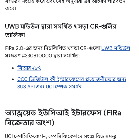
সংস্করণ সংগ্রহ করে এবং সেই অনুযায়ী এর আচরণ পরিবর্তন
করে।
UWB মডিউল দ্বারা সমর্থিত খসড়া CR-গুলির
তালিকা
FiRa 2.0-এর জন্য নিম্নলিখিত খসড়া CR-গুলো
UWB মডিউল
সংস্করণ #330810000 দ্বারা সমর্থিত:
সিআর ২৮৭
CCC ডিজিটাল কী ইন্টারফেসের প্রয়োজনীয়তার জন্য
SUS API এবং UCI স্পেক সমর্থন
অ্যান্ড্রয়েড ইউসিআই ইন্টারফেস (Fi
Ra
বিক্রেতার অংশ)
UCI স্পেসিফিকেশন, স্পেসিফিকেশনে সংজ্ঞায়িত সমস্ত