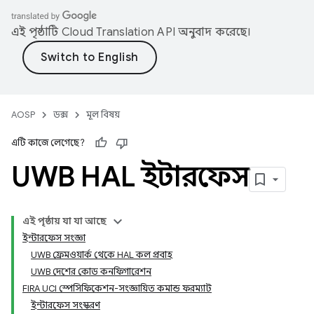
এই পৃষ্ঠাটি
Cloud Translation API
অনুবাদ করেছে।
AOSP
ডক্স
মূল বিষয়
এটি কাজে লেগেছে?
UWB HAL ইন্টারফেস
এই পৃষ্ঠায় যা যা আছে
ইন্টারফেস সংজ্ঞা
UWB ফ্রেমওয়ার্ক থেকে HAL কল প্রবাহ
UWB দেশের কোড কনফিগারেশন
FIRA UCI স্পেসিফিকেশন-সংজ্ঞায়িত কমান্ড ফরম্যাট
ইন্টারফেস সংস্করণ