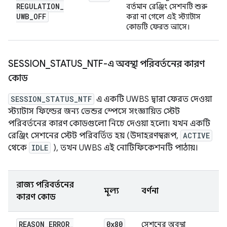
REGULATION
_
বর্তমান রেঞ্জিং সেশনটি শুরু
UWB
_
OFF
করা না গেলে এই স্ট্যাটাস
কোডটি ফেরত আসে।
SESSION
_
STATUS
_
NTF-এ অবস্থা পরিবর্তনের কারণ
কোড
SESSION_STATUS_NTF
এ একটি UWBS দ্বারা ফেরত দেওয়া
স্ট্যাটাস ফিল্ডের জন্য ভেন্ডর স্পেসে সংজ্ঞায়িত স্টেট
পরিবর্তনের কারণ কোডগুলো নিচে দেওয়া হলো। যখন একটি
রেঞ্জিং সেশনের স্টেট পরিবর্তিত হয় (উদাহরণস্বরূপ,
ACTIVE
থেকে
IDLE
), তখন UWBS এই নোটিফিকেশনটি পাঠায়।
রাজ্য পরিবর্তনের
মূল্য
বর্ণনা
কারণ কোড
REASON
_
ERROR
_
0x80
সেশনের অবস্থা