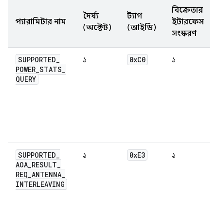
বিক্রেতার
দৈর্ঘ্য
ট্যাগ
প্যারামিটার নাম
ইন্টারফেস
(অক্টেট)
(আইডি)
সংস্করণ
SUPPORTED
_
0x
C0
১
১
POWER
_
STATS
_
QUERY
SUPPORTED
_
0x
E3
১
১
AOA
_
RESULT
_
REQ
_
ANTENNA
_
INTERLEAVING