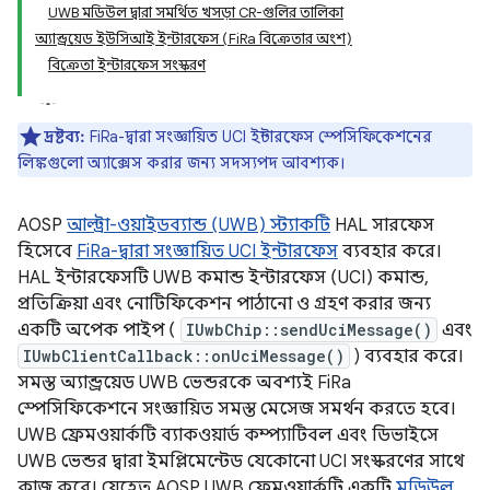
UWB মডিউল দ্বারা সমর্থিত খসড়া CR-গুলির তালিকা
অ্যান্ড্রয়েড ইউসিআই ইন্টারফেস (FiRa বিক্রেতার অংশ)
বিক্রেতা ইন্টারফেস সংস্করণ
দ্রষ্টব্য:
FiRa-দ্বারা সংজ্ঞায়িত UCI ইন্টারফেস স্পেসিফিকেশনের
লিঙ্কগুলো অ্যাক্সেস করার জন্য সদস্যপদ আবশ্যক।
AOSP
আল্ট্রা-ওয়াইডব্যান্ড (UWB) স্ট্যাকটি
HAL সারফেস
হিসেবে
FiRa-দ্বারা সংজ্ঞায়িত UCI ইন্টারফেস
ব্যবহার করে।
HAL ইন্টারফেসটি UWB কমান্ড ইন্টারফেস (UCI) কমান্ড,
প্রতিক্রিয়া এবং নোটিফিকেশন পাঠানো ও গ্রহণ করার জন্য
একটি অপেক পাইপ (
IUwbChip::sendUciMessage()
এবং
IUwbClientCallback::onUciMessage()
) ব্যবহার করে।
সমস্ত অ্যান্ড্রয়েড UWB ভেন্ডরকে অবশ্যই FiRa
স্পেসিফিকেশনে সংজ্ঞায়িত সমস্ত মেসেজ সমর্থন করতে হবে।
UWB ফ্রেমওয়ার্কটি ব্যাকওয়ার্ড কম্প্যাটিবল এবং ডিভাইসে
UWB ভেন্ডর দ্বারা ইমপ্লিমেন্টেড যেকোনো UCI সংস্করণের সাথে
কাজ করে। যেহেতু AOSP UWB ফ্রেমওয়ার্কটি একটি
মডিউল
,