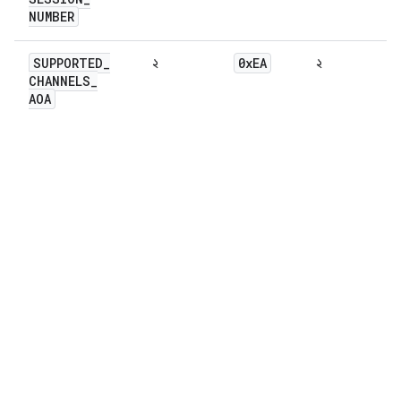
NUMBER
SUPPORTED
_
0x
EA
২
২
CHANNELS
_
AOA