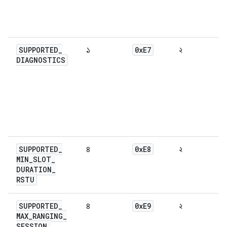
SUPPORTED
_
0x
E7
১
২
DIAGNOSTICS
SUPPORTED
_
0x
E8
৪
২
MIN
_
SLOT
_
DURATION
_
RSTU
SUPPORTED
_
0x
E9
৪
২
MAX
_
RANGING
_
SESSION
_