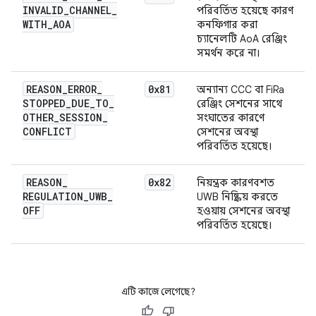
INVALID
_
CHANNEL
_
পরিবর্তিত হয়েছে কারণ
WITH
_
AOA
কনফিগার করা
চ্যানেলটি AoA রেঞ্জিং
সমর্থন করে না।
REASON
_
ERROR
_
0x81
অন্যান্য CCC বা FiRa
STOPPED
_
DUE
_
TO
_
রেঞ্জিং সেশনের সাথে
OTHER
_
SESSION
_
সংঘাতের কারণে
CONFLICT
সেশনের অবস্থা
পরিবর্তিত হয়েছে।
REASON
_
0x82
নিয়ন্ত্রক কারণবশত
REGULATION
_
UWB
_
UWB নিষ্ক্রিয় করতে
OFF
হওয়ায় সেশনের অবস্থা
পরিবর্তিত হয়েছে।
এটি কাজে লেগেছে?