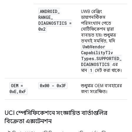
ANDROID
_
UWB রেঞ্জিং
RANGE
_
ডায়াগনস্টিকস
DIAGNOSTICS =
পরিসংখ্যান পেতে
0x2
নোটিফিকেশন দ্বারা
ব্যবহৃত হয়। শুধুমাত্র
তখনই সমর্থিত, যদি
Uwb
Vendor
Capability
Tlv
Types
.
SUPPORTED
_
DIAGNOSTICS
এর
1
মান
সেট করা থাকে।
OEM =
0x00 - 0x3F
শুধুমাত্র OEM ব্যবহারের
0x
E
,
0x
F
জন্য সংরক্ষিত।
UCI স্পেসিফিকেশনে সংজ্ঞায়িত বার্তাগুলির
বিক্রেতা এক্সটেনশন