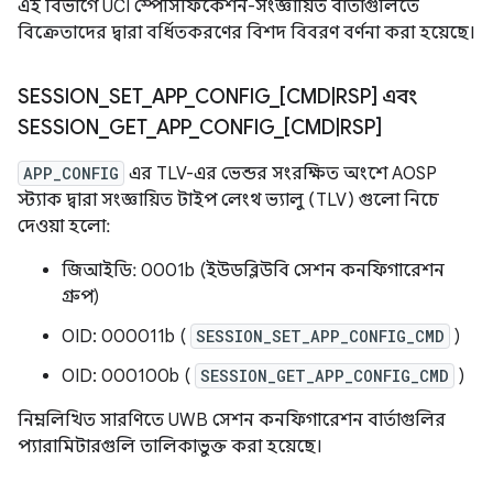
এই বিভাগে UCI স্পেসিফিকেশন-সংজ্ঞায়িত বার্তাগুলিতে
বিক্রেতাদের দ্বারা বর্ধিতকরণের বিশদ বিবরণ বর্ণনা করা হয়েছে।
SESSION
_
SET
_
APP
_
CONFIG
_
[CMD
|
RSP] এবং
SESSION
_
GET
_
APP
_
CONFIG
_
[CMD
|
RSP]
APP_CONFIG
এর TLV-এর ভেন্ডর সংরক্ষিত অংশে AOSP
স্ট্যাক দ্বারা সংজ্ঞায়িত টাইপ লেংথ ভ্যালু (TLV) গুলো নিচে
দেওয়া হলো:
জিআইডি: 0001b (ইউডব্লিউবি সেশন কনফিগারেশন
গ্রুপ)
OID: 000011b (
SESSION_SET_APP_CONFIG_CMD
)
OID: 000100b (
SESSION_GET_APP_CONFIG_CMD
)
নিম্নলিখিত সারণিতে UWB সেশন কনফিগারেশন বার্তাগুলির
প্যারামিটারগুলি তালিকাভুক্ত করা হয়েছে।