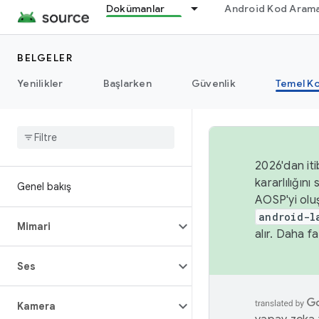
Dokümanlar
Android Kod Arama
BELGELER
Yenilikler
Başlarken
Güvenlik
Temel Ko
2026'dan iti
kararlılığı
Genel bakış
AOSP'yi olu
android-l
Mimari
alır. Daha fa
Ses
Kamera