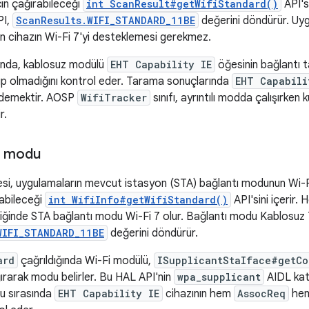
in çağırabileceği
int ScanResult#getWifiStandard()
API'si
PI,
ScanResults.WIFI_STANDARD_11BE
değerini döndürür. Uyg
çin cihazın Wi-Fi 7'yi desteklemesi gerekmez.
ğında, kablosuz modülü
EHT Capability IE
öğesinin bağlantı 
up olmadığını kontrol eder. Tarama sonuçlarında
EHT Capabili
r demektir. AOSP
WifiTracker
sınıfı, ayrıntılı modda çalışırken
r.
ı modu
si, uygulamaların mevcut istasyon (STA) bağlantı modunun Wi-Fi
rabileceği
int WifiInfo#getWifiStandard()
API'sini içerir.
diğinde STA bağlantı modu Wi-Fi 7 olur. Bağlantı modu Kablosuz 7
WIFI_STANDARD_11BE
değerini döndürür.
ard
çağrıldığında Wi-Fi modülü,
ISupplicantStaIface#getCo
ırarak modu belirler. Bu HAL API'nin
wpa_supplicant
AIDL kat
mu sırasında
EHT Capability IE
cihazının hem
AssocReq
he