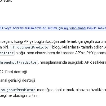
ol eder.
14 veya sonraki sürümlerde ağ seçimi için
Ağ puanlaması
başlıklı maka
 seçimi, hangi AP'ye bağlanılacağını belirlemek için çeşitli parame
 biri,
ThroughputPredictor
bloğu kullanılarak tahmin edilen A
edictor
bloğu, hem cihazın hem de taranan AP'nin PHY parametre
hroughputPredictor
, hesaplamasında aşağıdaki AP özelliklerini
02.11be) desteği
nal genişliği desteği
roughputPredictor
mantığına dahil etmek, cihaz bu özellikler
seçilme olasılığını artırır.