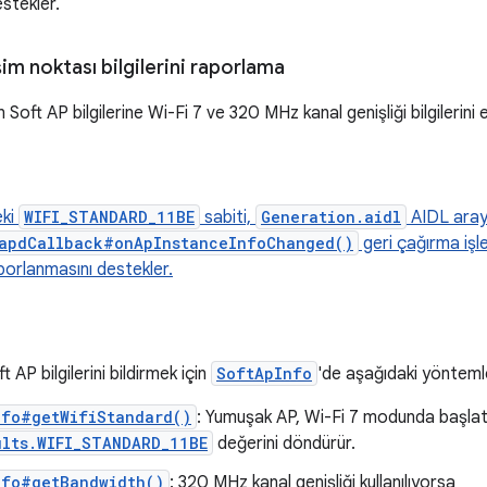
estekler.
şim noktası bilgilerini raporlama
en Soft AP bilgilerine Wi-Fi 7 ve 320 MHz kanal genişliği bilgilerini 
eki
WIFI_STANDARD_11BE
sabiti,
Generation.aidl
AIDL ara
apdCallback#onApInstanceInfoChanged()
geri çağırma işle
aporlanmasını destekler.
 AP bilgilerini bildirmek için
SoftApInfo
'de aşağıdaki yöntemler
nfo#getWifiStandard()
: Yumuşak AP, Wi-Fi 7 modunda başlatı
ults.WIFI_STANDARD_11BE
değerini döndürür.
nfo#getBandwidth()
: 320 MHz kanal genişliği kullanılıyorsa