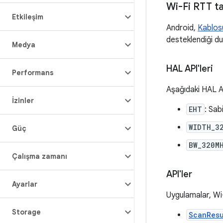
Wi-Fi RTT t
Etkileşim
Android,
Kablos
desteklendiği dur
Medya
HAL API'leri
Performans
Aşağıdaki HAL AP
İzinler
EHT
: Sab
WIDTH_3
Güç
BW_320M
Çalışma zamanı
API'ler
Ayarlar
Uygulamalar, Wi-
Storage
ScanRes