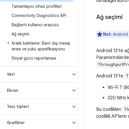
olmadığını kontr
Tamamlayıcı cihaz profilleri
Connectivity Diagnostics API
Ağ seçimi
Bağlantı kullanıcı arayüzü
Ağ seçimi
Not:
Android 
Aralık belirleme: Bant dışı mesaj
sırası ve yükü spesifikasyonu
Android 13'te ağ
Parametrelerden
Sinyal gücü raporlaması
ThroughputPr
Veri
Android 13'te
T
Wi-Fi 7 (8
Ekran
320 MHz ka
Yazı tipleri
Bu özellikleri
Th
özellikli AP'lerin 
Grafikler