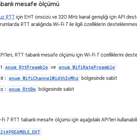
abanlı mesafe ölçümü
uz RTT
için EHT önsözü ve 320 MHz kanal genişliği için API deste
umlarda RTT aralığında Wi-Fi 7 ile ilgili özelliklerin desteklenmesi
I'leri, RTT tabanlı mesafe ölçümü için Wi-Fi 7 özelliklerini deste
it
enum RttPreamble
ve
enum WifiRatePreamble
20
:
enum WifiChannelWidthInMhz
bölgesinde sabit
Hz
:
enum RttBw
bölgesinde sabit
Fi 7 RTT tabanlı mesafe ölçümü için aşağıdaki API'leri kullanabili
ult#PREAMBLE_EHT