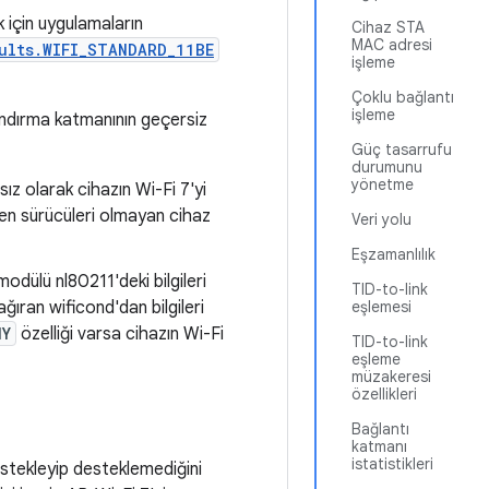
 için uygulamaların
Cihaz STA
MAC adresi
ults.WIFI_STANDARD_11BE
işleme
Çoklu bağlantı
işleme
ndırma katmanının geçersiz
Güç tasarrufu
durumunu
yönetme
z olarak cihazın Wi-Fi 7'yi
ren sürücüleri olmayan cihaz
Veri yolu
Eşzamanlılık
dülü nl80211'deki bilgileri
TID-to-link
ğıran wificond'dan bilgileri
eşlemesi
HY
özelliği varsa cihazın Wi-Fi
TID-to-link
eşleme
müzakeresi
özellikleri
Bağlantı
katmanı
istatistikleri
estekleyip desteklemediğini