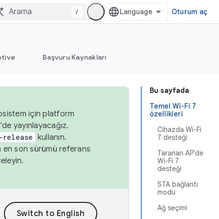
/
Oturum aç
tive
Başvuru Kaynakları
Bu sayfada
Temel Wi-Fi 7
osistem için platform
özellikleri
'de yayınlayacağız.
Cihazda Wi-Fi
-release
kullanın.
7 desteği
n en son sürümü referans
Taranan AP'de
eleyin.
Wi-Fi 7
desteği
STA bağlantı
modu
Ağ seçimi