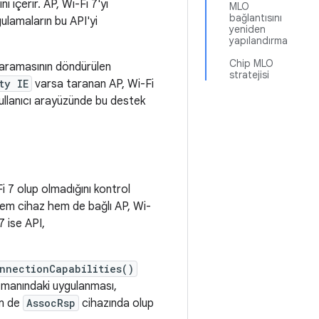
ni içerir. AP, Wi-Fi 7'yi
MLO
bağlantısını
ulamaların bu API'yi
yeniden
yapılandırma
Chip MLO
taramasının döndürülen
stratejisi
ty IE
varsa taranan AP, Wi-Fi
 kullanıcı arayüzünde bu destek
 7 olup olmadığını kontrol
 Hem cihaz hem de bağlı AP, Wi-
 ise API,
nnectionCapabilities()
manındaki uygulanması,
m de
AssocRsp
cihazında olup