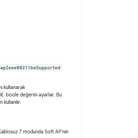
tapIeee80211beSupported
ı kullanarak
BE
boole değerini ayarlar. Bu
kullanılır.
Kablosuz 7 modunda Soft AP'nin