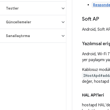
Respond
Testler
Soft AP
Güncellemeler
Android, Soft AP'
Sanallaştırma
Yazılımsal er
Android, Wi-Fi 
yer paylaşımı ya
Kablosuz modül
IHostApd#add
değer, hostapd
HAL API'leri
hostapd HAL'd