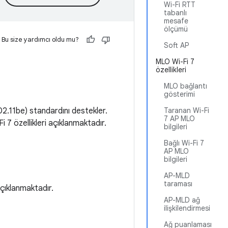
Wi-Fi RTT
tabanlı
mesafe
ölçümü
Bu size yardımcı oldu mu?
Soft AP
MLO Wi-Fi 7
özellikleri
MLO bağlantı
gösterimi
02.11be) standardını destekler.
Taranan Wi-Fi
7 AP MLO
 7 özellikleri açıklanmaktadır.
bilgileri
Bağlı Wi-Fi 7
AP MLO
bilgileri
AP-MLD
taraması
çıklanmaktadır.
AP-MLD ağ
ilişkilendirmesi
Ağ puanlaması