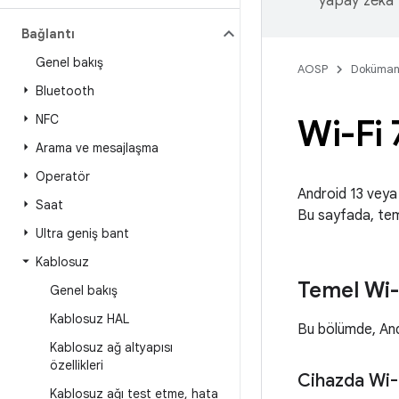
yapay zeka t
Bağlantı
Genel bakış
AOSP
Doküman
Bluetooth
NFC
Wi-Fi 
Arama ve mesajlaşma
Operatör
Android 13 veya 
Saat
Bu sayfada, teme
Ultra geniş bant
Kablosuz
Temel Wi-F
Genel bakış
Kablosuz HAL
Bu bölümde, Andr
Kablosuz ağ altyapısı
özellikleri
Cihazda Wi-
Kablosuz ağı test etme
,
hata