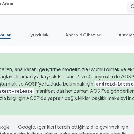
 Aracı
nular
Uyumluluk
Android Cihazları
Automo
baren, ana kararlı geliştirme modelimizle uyumlu olmak ve ek
nı sağlamak amacıyla kaynak kodunu 2. ve 4. çeyreklerde AOSP
şturmak ve AOSP'ye katkıda bulunmak için
android-latest
atest-release
manifest dalı her zaman AOSP'ye gönderile
zla bilgi için
AOSP'de yapılan değişiklikler
başlıklı makaleyi inc
Google, içerikleri tercih ettiğiniz dile çevirmek için