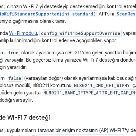
i, cihazın Wi-Fi 7'yi destekleyip desteklemediğini kontrol etmek
isWifiStandardSupported(int standard)
API'sini
ScanRes
niyle çağırmasına olanak tanır.
ğında
Wi-Fi modülü
,
config_wifi11beSupportOverride
yapıla
anılıp kullanılmadığını kontrol eder ve aşağıdakileri yapar:
ımı
true
olarak ayarlanmışsa nl80211'den gelen yanıttan bağımsı
ği varsayılır. Bu geçersiz kılma yalnızca Wi-Fi 7 desteğini döndü
için yararlıdır.
ımı
false
(varsayılan değer) olarak ayarlanmışsa kablosuz ağ mo
Kablosuz modülü, nl80211 komutunu
NL80211_CMD_GET_WIPHY
ça
ücüden gelen yanıtta
NL80211_BAND_IFTYPE_ATTR_EHT_CAP_P
lediği varsayılır.
de Wi-Fi 7 desteği
i, uygulamaların taranan bir erişim noktasının (AP) Wi-Fi 7'yi d