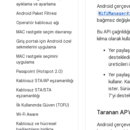
ayıklama ve ayarlama
Android çerçeves
WifiManager#
Android Paket Filtresi
bağımsız değişke
Operatör kablosuz ağı
Bu API çağrıldı
MAC rastgele seçim davranışı
kılma olarak kull
Giriş portalı için Android özel
sekmelerini uygulama
Yer paylaş
MAC rastgele seçimini
destekledi
uygulama
üreticileri 
Passpoint (Hotspot 2
.
0)
Yer paylaş
Kablosuz STA
/
AP eşzamanlılığı
kullanır. 
ister. Sür
Kablosuz STA
/
STA
7'yi destek
eşzamanlılığı
İlk Kullanımda Güven (TOFU)
Taranan AP'
Wi-Fi Aware
Kablosuz ve hücresel
Android çerçeves
bağlantıların birlikte