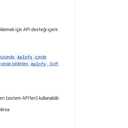
eklemek için API desteği içerir.
yüzünde
ApInfo
içinde
vinde bildirilen
ApInfo
, Soft
i (sistem API'leri) kullanabilir.
lırsa