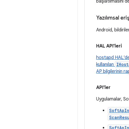
başlatılmasını d
Yazılımsal eri
Android, bildiril
HAL API'leri
hostapd HAL'd
kullanılan
IHost
AP bilgilerinin r
API'ler
Uygulamalar, Soft
SoftApI
ScanRes
SoftApI