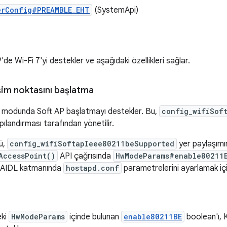
erConfig#PREAMBLE_EHT
(SystemApi)
de Wi-Fi 7'yi destekler ve aşağıdaki özellikleri sağlar.
işim noktasını başlatma
7 modunda Soft AP başlatmayı destekler. Bu,
config_wifiSof
pılandırması tarafından yönetilir.
ü,
config_wifiSoftapIeee80211beSupported
yer paylaşımın
AccessPoint()
API çağrısında
HwModeParams#enable80211
 AIDL katmanında
hostapd.conf
parametrelerini ayarlamak için 
eki
HwModeParams
içinde bulunan
enable80211BE
boolean'ı, 