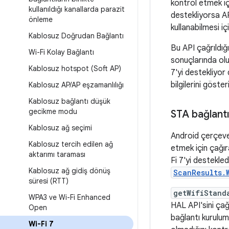
kontrol etmek iç
kullanıldığı kanallarda parazit
destekliyorsa A
önleme
kullanabilmesi i
Kablosuz Doğrudan Bağlantı
Bu API çağrıldı
Wi-Fi Kolay Bağlantı
sonuçlarında ol
Kablosuz hotspot (Soft AP)
7'yi destekliyo
bilgilerini gösteri
Kablosuz AP
/
AP eşzamanlılığı
Kablosuz bağlantı düşük
gecikme modu
STA bağlant
Kablosuz ağ seçimi
Android çerçeve
Kablosuz tercih edilen ağ
etmek için çağı
aktarımı taraması
Fi 7'yi destekle
Kablosuz ağ gidiş dönüş
ScanResults.
süresi (RTT)
getWifiStand
WPA3 ve Wi-Fi Enhanced
HAL API'sini çağ
Open
bağlantı kurulu
Wi-Fi 7