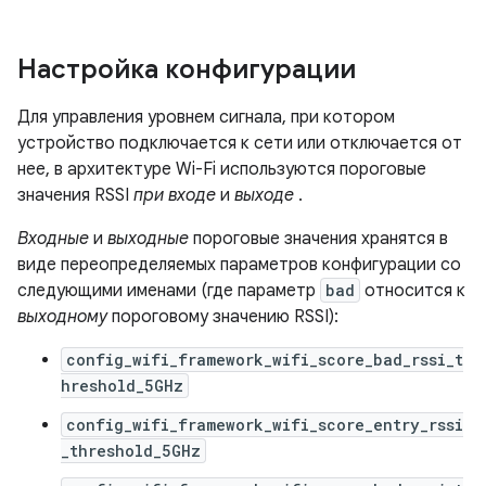
Настройка конфигурации
Для управления уровнем сигнала, при котором
устройство подключается к сети или отключается от
нее, в архитектуре Wi-Fi используются пороговые
значения RSSI
при входе
и
выходе
.
Входные
и
выходные
пороговые значения хранятся в
виде переопределяемых параметров конфигурации со
следующими именами (где параметр
bad
относится к
выходному
пороговому значению RSSI):
config_wifi_framework_wifi_score_bad_rssi_t
hreshold_5GHz
config_wifi_framework_wifi_score_entry_rssi
_threshold_5GHz