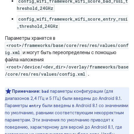
config_wifi_framework_wifi_score_bad_rssi_t
hreshold_24GHz
config_wifi_framework_wifi_score_entry_rssi
_threshold_24GHz
Параметры хранятся в
<root>/frameworks/base/core/res/res/values/conf
ig.xml
и могут быть переопределены с помощью
файла наложения
<root>/device/<dev_dir>/overlay/frameworks/base
/core/res/res/values/config.xml
.
Примечание:
параметры конфигурации (для
bad
диапазонов 2,4 ГГц и 5 ГГц) были введены до Android 8.1.
Параметры
были введены в Android 8.1 со значениями
entry
по умолчанию, равными соответствующим некорректным
параметрам. Эти значения по умолчанию приводят к
поведению, характерному для версий до Android 8.1, где