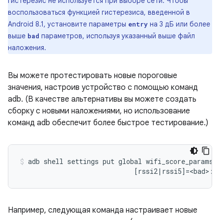
гистерезис не используется при выборе сети. Чтобы
воспользоваться функцией гистерезиса, введенной в
Android 8.1, установите параметры
на 3 дБ или более
entry
выше
параметров, используя указанный выше файл
bad
наложения.
Вы можете протестировать новые пороговые
значения, настроив устройство с помощью команд
adb. (В качестве альтернативы вы можете создать
сборку с новыми наложениями, но использование
команд adb обеспечит более быстрое тестирование.)
adb
shell
settings
put
global
wifi_score_params
[
rssi2
|
rssi5
]=
<bad>:<
Например, следующая команда настраивает новые