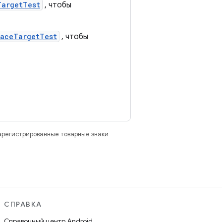
TargetTest
, чтобы
faceTargetTest
, чтобы
зарегистрированные товарные знаки
СПРАВКА
Справочный центр Android