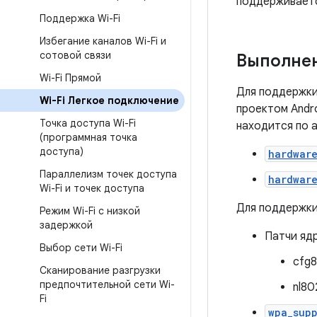
поддерживаетс
Поддержка Wi-Fi
Избегание каналов Wi-Fi и
сотовой связи
Выполне
Wi-Fi Прямой
Для поддержки
Wi-Fi Легкое подключение
проектом Andro
Точка доступа Wi-Fi
находится по 
(программная точка
доступа)
hardwar
Параллелизм точек доступа
hardwar
Wi-Fi и точек доступа
Для поддержки
Режим Wi-Fi с низкой
задержкой
Патчи ядр
Выбор сети Wi-Fi
cfg8
Сканирование разгрузки
предпочтительной сети Wi-
nl80
Fi
wpa_sup