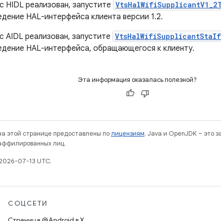
с HIDL реализован, запустите
VtsHalWifiSupplicantV1_2
едение HAL-интерфейса клиента версии 1.2.
с AIDL реализован, запустите
VtsHalWifiSupplicantStaI
едение HAL-интерфейса, обращающегося к клиенту.
Эта информация оказалась полезной?
 на этой странице предоставлены по
лицензиям
. Java и OpenJDK – это 
 аффилированных лиц.
2026-07-13 UTC.
СОЦСЕТИ
Страница @Android в X