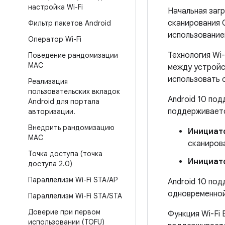
настройка Wi-Fi
Начальная заг
сканирования 
Фильтр пакетов Android
использование
Оператор Wi-Fi
Технология Wi-
Поведение рандомизации
MAC
между устройс
использовать 
Реализация
пользовательских вкладок
Android 10 под
Android для портала
поддерживает
авторизации
.
Внедрить рандомизацию
Инициат
MAC
сканиров
Точка доступа (точка
Инициат
доступа 2
.
0)
Параллелизм Wi-Fi STA
/
AP
Android 10 по
одновременной
Параллелизм Wi-Fi STA
/
STA
Доверие при первом
Функция Wi-Fi
использовании (TOFU)