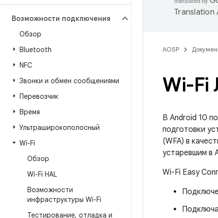
Translation
Возможности подключения
Обзор
Bluetooth
AOSP
Докумен
NFC
Wi-Fi
Звонки и обмен сообщениями
Перевозчик
Время
В Android 10 п
Ультраширокополосный
подготовки ус
(WFA) в качест
Wi-Fi
устаревшим в A
Обзор
Wi-Fi Easy Co
Wi-Fi HAL
Возможности
Подключен
инфраструктуры Wi-Fi
Подключай
Тестирование
,
отладка и