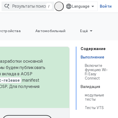
/
Войти
устройства
Автомобильный
Ещё
Содержание
Выполнение
 разработки основной
Включите
 мы будем публиковать
функцию Wi-
я вклада в AOSP
Fi Easy
Connect
t-release
manifest
OSP. Для получения
Валидация
модульные
тесты
Тесты VTS