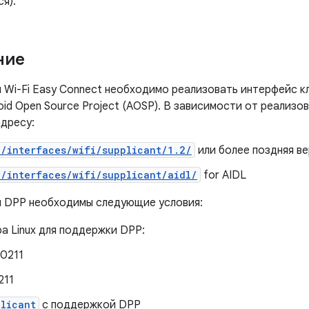
я).
ние
 Wi-Fi Easy Connect необходимо реализовать интерфейс к
id Open Source Project (AOSP). В зависимости от реализо
адресу:
e/interfaces/wifi/supplicant/1.2/
или более поздняя ве
e/interfaces/wifi/supplicant/aidl/
for AIDL
 DPP необходимы следующие условия:
а Linux для поддержки DPP:
0211
211
plicant
с поддержкой DPP