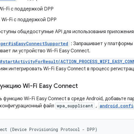
Wi-Fi с поддержкой DPP
 Wi-Fi с поддержкой DPP
доступны общедоступные API для использования приложения
ager#isEasyConnectSupported
: Запрашивает у платформы
ает ли устройство Wi-Fi Easy Connect.
#startActivityForResult(ACTION_PROCESS_WIFI_EASY_CON
ям интегрировать Wi-Fi Easy Connect в процесс регистрац
ункцию Wi-Fi Easy Connect
 функцию Wi-Fi Easy Connect в среде Android, добавьте п
 конфигурационный файл
wpa_supplicant
,
android.confi
ect (Device Provisioning Protocol - DPP)
