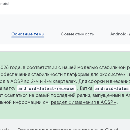
roid
Основные темы
Совместимость
Android-
2026 года, в соответствии с нашей моделью стабильной
я обеспечения стабильности платформы для экосистемы,
од в AOSP во 2-м и 4-м кварталах. Для сборки и внесени
е ветку
android-latest-release
. Ветка
android-lates
ет ссылаться на самый последний релиз, выпущенный в A
льной информации см.
раздел «Изменения в AOSP»
.