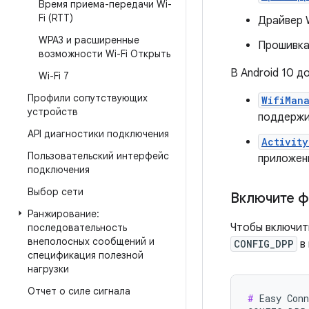
Время приема-передачи Wi-
Fi (RTT)
Драйвер 
WPA3 и расширенные
Прошивка
возможности Wi-Fi Открыть
В Android 10 
Wi-Fi 7
Профили сопутствующих
WifiMan
устройств
поддержив
API диагностики подключения
Activity
Пользовательский интерфейс
приложени
подключения
Выбор сети
Включите ф
Ранжирование:
Чтобы включить
последовательность
внеполосных сообщений и
CONFIG_DPP
в
спецификация полезной
нагрузки
Отчет о силе сигнала
#
 Easy Conn