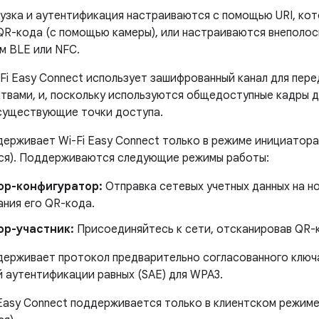
рузка и аутентификация настраиваются с помощью URI, ко
QR-кода (с помощью камеры), или настраиваются внеполос
м BLE или NFC.
Fi Easy Connect использует зашифрованный канал для пере
твами, и, поскольку используются общедоступные кадры д
существующие точки доступа.
держивает Wi-Fi Easy Connect только в режиме инициатора
ся). Поддерживаются следующие режимы работы:
ор-конфигуратор:
Отправка сетевых учетных данных на н
ания его QR-кода.
ор-участник:
Присоединяйтесь к сети, отсканировав QR-к
ддерживает протокол предварительно согласованного ключ
 аутентификации равных (SAE) для WPA3.
 Easy Connect поддерживается только в клиентском режиме