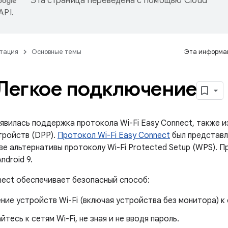
Эта страница переведена с помощью
Cloud
 API
.
тация
Основные темы
Эта информац
 Легкое подключение
оявилась поддержка протокола Wi-Fi Easy Connect, также 
тройств (DPP).
Протокол Wi-Fi Easy Connect
был представле
ве альтернативы протоколу Wi-Fi Protected Setup (WPS). 
ndroid 9.
nnect обеспечивает безопасный способ:
ие устройств Wi-Fi (включая устройства без монитора) к 
тесь к сетям Wi-Fi, не зная и не вводя пароль.