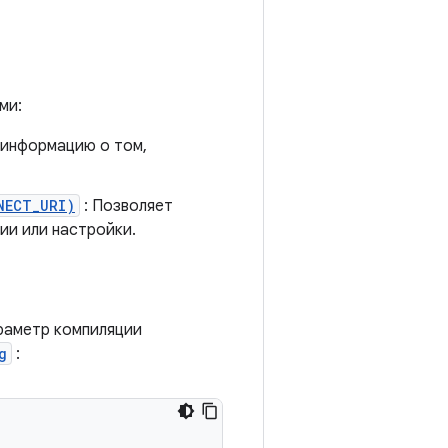
ми:
 информацию о том,
NECT_URI)
: Позволяет
ии или настройки.
араметр компиляции
g
: