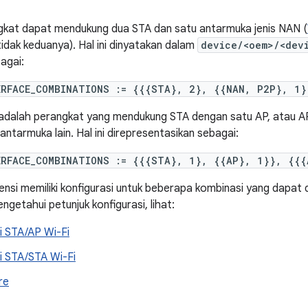
gkat dapat mendukung dua STA dan satu antarmuka jenis NAN (
 tidak keduanya). Hal ini dinyatakan dalam
device/<oem>/<dev
agai:
ERFACE_COMBINATIONS := {{{STA}, 2}, {{NAN, P2P}, 1}
adalah perangkat yang mendukung STA dengan satu AP, atau AP
antarmuka lain. Hal ini direpresentasikan sebagai:
ERFACE_COMBINATIONS := {{{STA}, 1}, {{AP}, 1}}, {{{
ensi memiliki konfigurasi untuk beberapa kombinasi yang dapat 
ngetahui petunjuk konfigurasi, lihat:
i STA/AP Wi-Fi
i STA/STA Wi-Fi
re