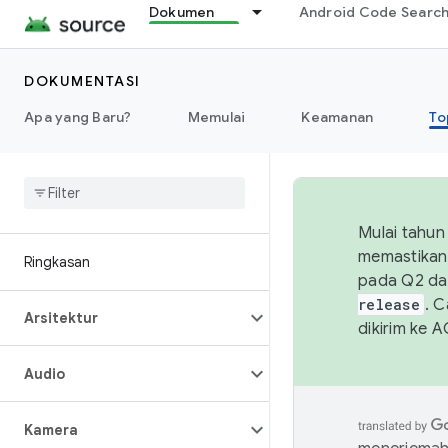
Dokumen
Android Code Searc
DOKUMENTASI
Apa yang Baru?
Memulai
Keamanan
To
Mulai tahun
memastikan 
Ringkasan
pada Q2 da
release
. 
Arsitektur
dikirim ke 
Audio
Kamera