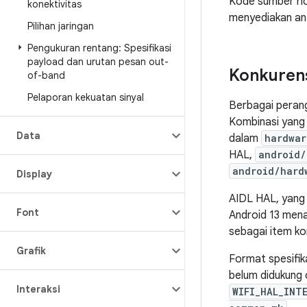
Kode sumber ho
konektivitas
menyediakan ant
Pilihan jaringan
Pengukuran rentang: Spesifikasi
payload dan urutan pesan out-
Konkurens
of-band
Pelaporan kekuatan sinyal
Berbagai peran
Kombinasi yang 
Data
dalam
hardwar
HAL,
android/
android/hard
Display
AIDL HAL, yang t
Font
Android 13 men
sebagai item kom
Grafik
Format spesifik
belum didukung 
Interaksi
WIFI_HAL_INT