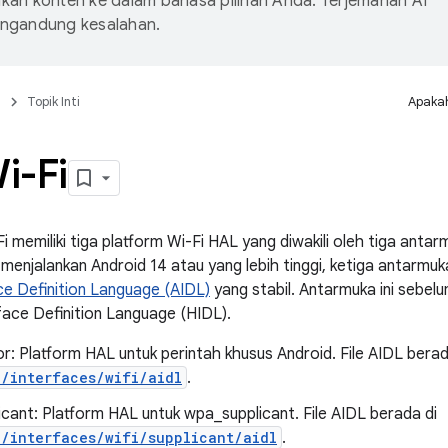
an konten ke dalam bahasa pilihan Anda. Terjemahan AI
ngandung kesalahan.
n
Topik Inti
Apakah
i-Fi
 memiliki tiga platform Wi-Fi HAL yang diwakili oleh tiga anta
menjalankan Android 14 atau yang lebih tinggi, ketiga antarmuk
ce Definition Language (AIDL)
yang stabil. Antarmuka ini sebe
ace Definition Language (HIDL).
: Platform HAL untuk perintah khusus Android. File AIDL berad
e/interfaces/wifi/aidl
.
cant: Platform HAL untuk wpa_supplicant. File AIDL berada di
e/interfaces/wifi/supplicant/aidl
.