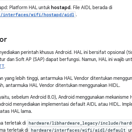
pd: Platform HAL untuk
hostapd
. File AIDL berada di
e/interfaces/wifi/hostapd/aidl
.
or
ediakan perintah khusus Android. HAL ini bersifat opsional (t
ktur dan Soft AP (SAP) dapat berfungsi. Namun, HAL ini wajib un
TT
.
an yang lebih tinggi, antarmuka HAL Vendor ditentukan menggun
dah, antarmuka HAL Vendor ditentukan menggunakan HIDL.
yaitu, sebelum Android 8.0), Android menggunakan mekanisme 
droid menyediakan implementasi default AIDL atau HIDL. Impl
i atas HAL lama.
a terletak di
hardware/libhardware_legacy/include/hard
ma terletak di
hardware/interfaces/wifi/aidl/default
un