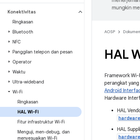
menerjemahk
mungkin me
Konektivitas
Ringkasan
Bluetooth
AOSP
Dokume
NFC
HAL W
Panggilan telepon dan pesan
Operator
Waktu
Framework Wi-Fi
Ultra-wideband
perangkat yang 
Android Interfa
Wi-Fi
Hardware Interf
Ringkasan
HAL Vendor
HAL Wi-Fi
hardwar
Fitur infrastruktur Wi-Fi
HAL Suppli
Menguji
,
men-debug
,
dan
hardwar
menyesuaikan Wi-Fi