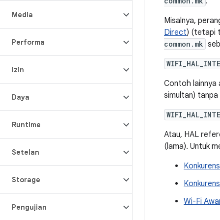
common.mk
.
Media
Misalnya, peran
Direct
) (tetapi
Performa
common.mk
seb
WIFI_HAL_INT
Izin
Contoh lainnya 
simultan) tanpa 
Daya
WIFI_HAL_INT
Runtime
Atau, HAL refer
(lama). Untuk me
Setelan
Konkurens
Storage
Konkurens
Wi-Fi Awa
Pengujian