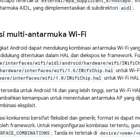
stapd terletak di
external/wpa_supplicant_8/hostapd
. I
armuka AIDL, yang diimplementasikan di subdirektori
aidl
.
i multi-antarmuka Wi-Fi
gkat Android dapat mendukung kombinasi antarmuka Wi-Fi yan
didukung ditentukan dalam HAL dan diekspos ke framework. For
e/interfaces/wifi/aidl/android/hardware/wifi/IWifiC
hardware/interfaces/wifi/1.6/IWifiChip.hal
untuk Wi-Fi
ware/interfaces/wifi/1.0/IWifiChip.hal
untuk Wi-Fi HAL 
ersedia untuk Android 14 dan yang lebih tinggi, serta Wi-Fi HAL 
ambahkan kemampuan untuk menentukan antarmuka AP yang dije
binasi eksplisit.
asi konkurensi bersifat fleksibel dan generik; format ini dapat
oleh framework. Untuk mengonfigurasi kombinasi tertentu, gun
ERFACE_COMBINATIONS
. Tanda ini terletak di
device/<oem>/<