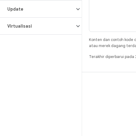
Update
Virtualisasi
Konten dan contoh kode d
atau merek dagang terdaft
Terakhir diperbarui pad
BUILD
Repositori Android
Persyaratan
Mendownload
Pratinjau biner
Setelan pabrik