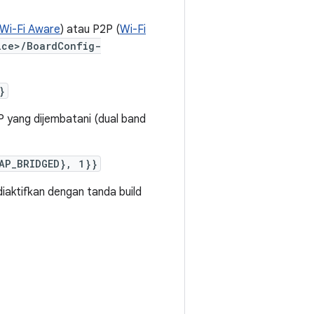
Wi-Fi Aware
) atau P2P (
Wi-Fi
ice>/BoardConfig-
}
 yang dijembatani (dual band
AP_BRIDGED}, 1}}
diaktifkan dengan tanda build