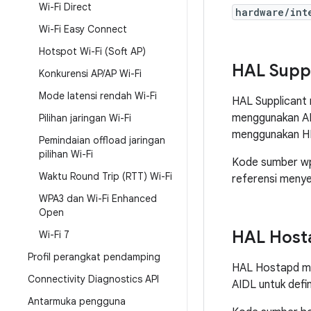
Wi-Fi Direct
hardware/int
Wi-Fi Easy Connect
Hotspot Wi-Fi (Soft AP)
HAL Suppl
Konkurensi AP
/
AP Wi-Fi
Mode latensi rendah Wi-Fi
HAL Supplicant
menggunakan AID
Pilihan jaringan Wi-Fi
menggunakan H
Pemindaian offload jaringan
pilihan Wi-Fi
Kode sumber wp
Waktu Round Trip (RTT) Wi-Fi
referensi menye
WPA3 dan Wi-Fi Enhanced
Open
HAL Host
Wi-Fi 7
Profil perangkat pendamping
HAL Hostapd m
Connectivity Diagnostics API
AIDL untuk defi
Antarmuka pengguna