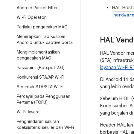
HAL Hosta
Android Packet Filter
hardwar
Wi-Fi Operator
Perilaku pengacakan MAC
Menerapkan Tab Kustom
HAL Vend
Android untuk captive portal
Mengimplementasikan
HAL Vendor meny
pengacakan MAC
(STA) infrastru
layanan Wi-Fi R
Passpoint (Hotspot 2
.
0)
Konkurensi STA
/
AP Wi-Fi
Di Android 14 d
yang lebih ren
Serentak STA
/
STA Wi-Fi
Percayai pada Penggunaan
Sebelum HIDL (
Pertama (TOFU)
Kode sumber An
Wi-Fi Aware
yang berjalan d
Penghindaran saluran
Header HAL lam
koeksistensi seluler dan Wi-Fi
berbasis HAL la