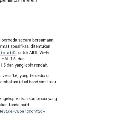
mplementasi referensi
g berbeda secara bersamaan.
mat spesifikasi ditentukan
hip.aidl
untuk AIDL Wi-Fi
 HAL 1.6, dan
1.5 dan yang lebih rendah.
versi 1.6, yang tersedia di
mbatani (dual band simultan)
 mengekspresikan kombinasi yang
akan tanda build
device>/BoardConfig-