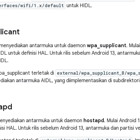
erfaces/wifi/1.x/default
untuk HIDL.
icant
 menyediakan antarmuka untuk daemon
wpa_supplicant
. Mula
L untuk definisi HAL. Untuk rilis sebelum Android 13, antarmuka
IDL.
a_supplicant terletak di
external/wpa_supplicant_8/wpa_
diakan antarmuka AIDL, yang diimplementasikan di subdirektor
apd
enyediakan antarmuka untuk daemon
hostapd
. Mulai Android
nisi HAL. Untuk rilis sebelum Android 13, antarmuka dan partisi