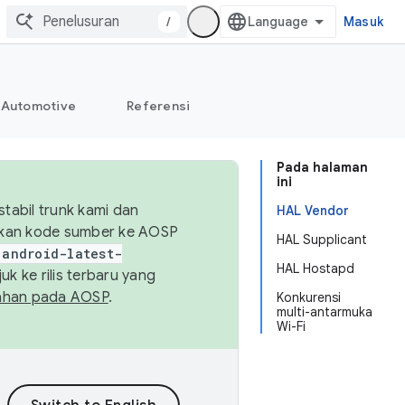
/
Masuk
Automotive
Referensi
Pada halaman
ini
abil trunk kami dan
HAL Vendor
sikan kode sumber ke AOSP
HAL Supplicant
android-latest-
HAL Hostapd
uk ke rilis terbaru yang
ahan pada AOSP
.
Konkurensi
multi-antarmuka
Wi-Fi