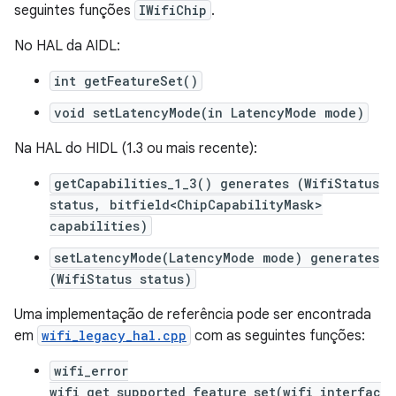
seguintes funções
IWifiChip
.
No HAL da AIDL:
int getFeatureSet()
void setLatencyMode(in LatencyMode mode)
Na HAL do HIDL (1.3 ou mais recente):
getCapabilities_1_3() generates (WifiStatus
status, bitfield<ChipCapabilityMask>
capabilities)
setLatencyMode(LatencyMode mode) generates
(WifiStatus status)
Uma implementação de referência pode ser encontrada
em
wifi_legacy_hal.cpp
com as seguintes funções:
wifi_error
wifi_get_supported_feature_set(wifi_interfac