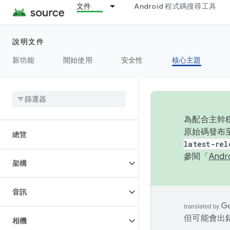
文件
Android 程式碼搜尋工具
說明文件
新功能
開始使用
安全性
核心主題
為配合主幹穩
原始碼發布至
總覽
latest-rel
參閱「
And
架構
音訊
但可能會出
相機