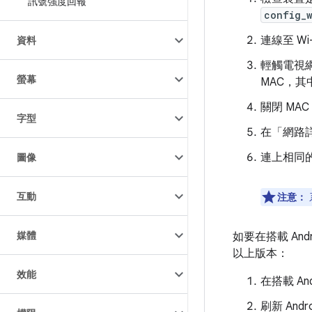
訊號強度回報
config_
連線至 Wi
資料
輕觸電視網
螢幕
MAC，其
關閉 MA
字型
在「網路
連上相同
圖像
互動
注意：
媒體
如要在搭載 And
以上版本：
效能
在搭載 A
刷新 And