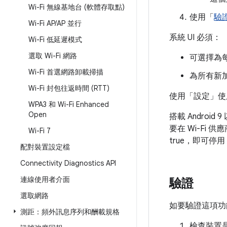
Wi-Fi 無線基地台 (軟體存取點)
使用「
驗
Wi-Fi AP
/
AP 並行
系統 UI 必須：
Wi-Fi 低延遲模式
選取 Wi-Fi 網路
可選擇為每
Wi-Fi 首選網路卸載掃描
為所有新加
Wi-Fi 封包往返時間 (RTT)
使用「設定」使
WPA3 和 Wi-Fi Enhanced
Open
搭載 Androi
要在 Wi-Fi 供
Wi-Fi 7
true，即可停用 
配對裝置設定檔
Connectivity Diagnostics API
連線使用者介面
驗證
選取網路
如要驗證這項功
測距：頻外訊息序列和酬載規格
檢查裝置是