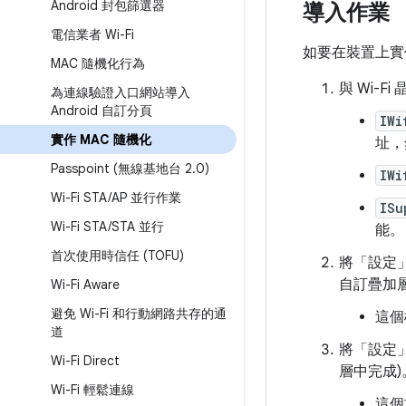
Android 封包篩選器
導入作業
電信業者 Wi-Fi
如要在裝置上實
MAC 隨機化行為
與 Wi-F
為連線驗證入口網站導入
Android 自訂分頁
IWi
實作 MAC 隨機化
址，
Passpoint (無線基地台 2
.
0)
IWi
Wi-Fi STA
/
AP 並行作業
ISu
Wi-Fi STA
/
STA 並行
能。
首次使用時信任 (TOFU)
將「設定
自訂疊加
Wi-Fi Aware
避免 Wi-Fi 和行動網路共存的通
這個
道
將「設定
Wi-Fi Direct
層中完成)
Wi-Fi 輕鬆連線
這個