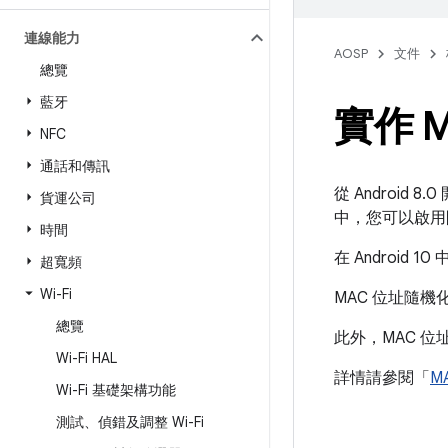
連線能力
AOSP
文件
總覽
藍牙
實作 
NFC
通話和傳訊
從 Android 
貨運公司
中，您可以啟用
時間
在 Android 
超寬頻
Wi-Fi
MAC 位址隨
總覽
此外，MAC 位
Wi-Fi HAL
詳情請參閱「
M
Wi-Fi 基礎架構功能
測試、偵錯及調整 Wi-Fi