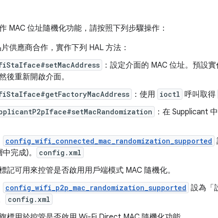
作 MAC 位址隨機化功能，請按照下列步驟操作：
i 晶片供應商合作，實作下列 HAL 方法：
fiStaIface#setMacAddress
：設定介面的 MAC 位址。預設實
然後重新開啟介面。
fiStaIface#getFactoryMacAddress
：使用
ioctl
呼叫取得
pplicantP2pIface#setMacRandomization
：在 Supplican
」
config_wifi_connected_mac_randomization_supported
層中完成)。
config.xml
標記可用來控管是否啟用用戶端模式 MAC 隨機化。
」
config_wifi_p2p_mac_randomization_supported
設為「
。
config.xml
旗標用於控管是否啟用 Wi-Fi Direct MAC 隨機化功能。