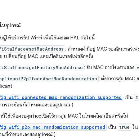
C ในอุปกรณ์
บผู้ให้บริการชิป Wi-Fi เพื่อใช้เมธอด HAL ต่อไปนี้
fiStaIface#setMacAddress
: กำหนดค่าที่อยู่ MAC ของอินเทอร์เฟซ
ซ เปลี่ยนที่อยู่ MAC และเปิดอินเทอร์เฟซอีกครั้ง
fiStaIface#getFactoryMacAddress
: รับ MAC จากโรงงานของ
pplicantP2pIface#setMacRandomization
: ตั้งค่าการสุ่ม MA
licant
fig_wifi_connected_mac_randomization_supported
เป็น
t
ในการวางซ้อนที่กำหนดเองของอุปกรณ์ )
นี้ใช้เพื่อควบคุมว่าจะเปิดใช้การสุ่ม MAC ในโหมดไคลเอ็นต์หรือไม่
fig_wifi_p2p_mac_randomization_supported
เป็น
true
ใ
อนที่กำหนดเองของอุปกรณ์ )