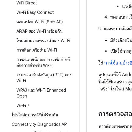
Wi
Fi Direct
แฟล็ก
Wi-Fi Easy Connect
ทดสอบการใช
ฮอตสปอต Wi-Fi (Soft AP)
UI ของระบบต้องมี
AP
/
AP ของ Wi-Fi พร้อมกัน
มีตัวเลือกใ
โหมดค่าความหน่วงต่ำของ Wi-Fi
การเลือกเครือข่าย Wi-Fi
เปิดใช้การสุ
การสแกนเพื่อลดภาระเครือข่ายที่
ใช้
การใช้งานอ้างอ
ต้องการสำหรับ Wi-Fi
อุปกรณ์ที่ใช้ And
ระยะเวลารับส่งข้อมูล (RTT) ของ
Wi-Fi
ปิดใช้ฟีเจอร์การส
"จริง" ในไฟล์ M
WPA3 และ Wi-Fi Enhanced
Open
Wi-Fi 7
การตรวจส
โปรไฟล์อุปกรณ์ที่ใช้ร่วมกัน
Connectivity Diagnostics API
หากต้องการตรวจสอบ