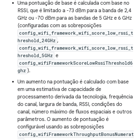
Uma pontuação de base é calculada com base no
RSSI, que é limitado a -73 dBm para a banda de 2,4
GHz ou -70 dBm para as bandas de 5 GHz e 6 GHz
(configuradas com as sobreposições
config_wifi_framework_wifi_score_low_rssi_t
hreshold_24GHz
,
config_wifi_framework_wifi_score_low_rssi_t
hreshold_5GHz
e
config_wifiFrameworkScoreLowRssiThreshold6
ghz
).
Um aumento na pontuação é calculado com base
em uma estimativa de capacidade de
processamento derivada da tecnologia, frequência
do canal, largura de banda, RSSI, condições do
canal, número máximo de fluxos espaciais e outros
parâmetros. O aumento de pontuação é
configurável usando as sobreposições
config_wifiFrameworkThroughputBonusNumerat