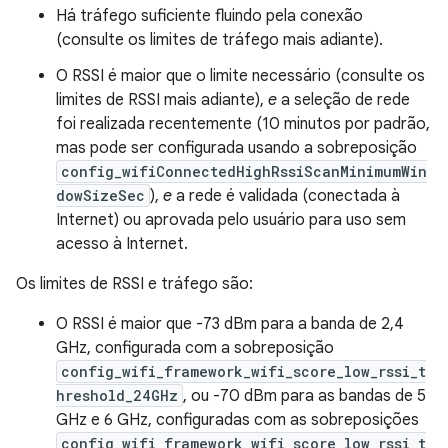
Há tráfego suficiente fluindo pela conexão
(consulte os limites de tráfego mais adiante).
O RSSI é maior que o limite necessário (consulte os
limites de RSSI mais adiante),
e
a seleção de rede
foi realizada recentemente (10 minutos por padrão,
mas pode ser configurada usando a sobreposição
config_wifiConnectedHighRssiScanMinimumWin
dowSizeSec
),
e
a rede é validada (conectada à
Internet) ou aprovada pelo usuário para uso sem
acesso à Internet.
Os limites de RSSI e tráfego são:
O RSSI é maior que -73 dBm para a banda de 2,4
GHz, configurada com a sobreposição
config_wifi_framework_wifi_score_low_rssi_t
hreshold_24GHz
, ou -70 dBm para as bandas de 5
GHz e 6 GHz, configuradas com as sobreposições
config_wifi_framework_wifi_score_low_rssi_t