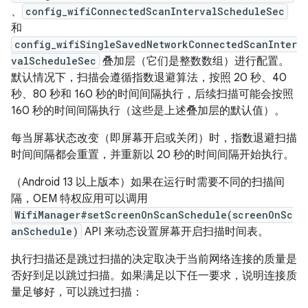
、
config_wifiConnectedScanIntervalScheduleSec
和
config_wifiSingleSavedNetworkConnectedScanInter
valScheduleSec
叠加层（它们是整数数组）进行配置。
默认情况下，扫描会遵循指数退避算法，按照 20 秒、40
秒、80 秒和 160 秒的时间间隔执行，后续扫描可能会按照
160 秒的时间间隔执行（这些是上述叠加层的默认值）。
每当屏幕状态改变（即屏幕开启或关闭）时，指数退避扫描
时间间隔都会重置，并重新以 20 秒的时间间隔开始执行。
（Android 13 以上版本）如果在运行时需要不同的扫描间
隔，OEM 特权应用可以调用
WifiManager#setScreenOnScanSchedule(screenOnSc
anSchedule)
API 来动态设置屏幕开启扫描时间表。
执行扫描还是跳过扫描的决定取决于当前网络连接的质量是
否好到足以跳过扫描。
如果满足以下任一要求，说明连接质
量足够好，可以跳过扫描：