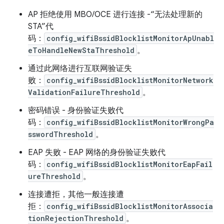
AP 拒绝使用 MBO/OCE 进行连接 -“无法处理新的
STA”代
码：
config_wifiBssidBlocklistMonitorApUnabl
eToHandleNewStaThreshold
。
通过此网络进行互联网验证失
败：
config_wifiBssidBlocklistMonitorNetwork
ValidationFailureThreshold
。
密码错误 - 身份验证失败代
码：
config_wifiBssidBlocklistMonitorWrongPa
sswordThreshold
。
EAP 失败 - EAP 网络的身份验证失败代
码：
config_wifiBssidBlocklistMonitorEapFail
ureThreshold
。
连接遭拒，其他一般连接遭
拒：
config_wifiBssidBlocklistMonitorAssocia
tionRejectionThreshold
。