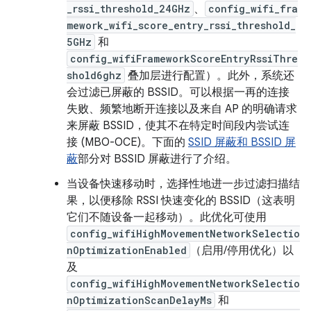
_rssi_threshold_24GHz
、
config_wifi_fra
mework_wifi_score_entry_rssi_threshold_
5GHz
和
config_wifiFrameworkScoreEntryRssiThre
shold6ghz
叠加层进行配置）。
此外，系统还
会过滤已屏蔽的 BSSID。可以根据一再的连接
失败、频繁地断开连接以及来自 AP 的明确请求
来屏蔽 BSSID，使其不在特定时间段内尝试连
接 (MBO-OCE)。下面的
SSID 屏蔽和 BSSID 屏
蔽
部分对 BSSID 屏蔽进行了介绍。
当设备快速移动时，选择性地进一步过滤扫描结
果，以便移除 RSSI 快速变化的 BSSID（这表明
它们不随设备一起移动）。此优化可使用
config_wifiHighMovementNetworkSelectio
nOptimizationEnabled
（启用/停用优化）以
及
config_wifiHighMovementNetworkSelectio
nOptimizationScanDelayMs
和