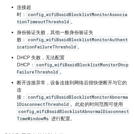
连接超
时：
config_wifiBssidBlocklistMonitorAssocia
tionTimeoutThreshold
。
身份验证失败，其他一般身份验证失
败：
config_wifiBssidBlocklistMonitorAuthent
icationFailureThreshold
。
DHCP 失败，无法配置
DHCP：
config_wifiBssidBlocklistMonitorDhcp
FailureThreshold
。
断开连接异常，设备连接到网络后很快便断开与它的
连
接：
config_wifiBssidBlocklistMonitorAbnorma
lDisconnectThreshold
。此处的时间范围可使用
config_wifiBssidBlocklistAbnormalDisconnect
TimeWindowMs
进行配置。