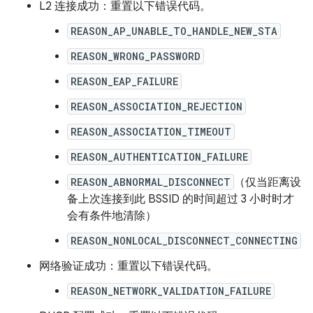
L2 连接成功：重置以下错误代码。
REASON_AP_UNABLE_TO_HANDLE_NEW_STA
REASON_WRONG_PASSWORD
REASON_EAP_FAILURE
REASON_ASSOCIATION_REJECTION
REASON_ASSOCIATION_TIMEOUT
REASON_AUTHENTICATION_FAILURE
REASON_ABNORMAL_DISCONNECT
（仅当距离设
备上次连接到此 BSSID 的时间超过 3 小时时才
会有条件地清除）
REASON_NONLOCAL_DISCONNECT_CONNECTING
网络验证成功：重置以下错误代码。
REASON_NETWORK_VALIDATION_FAILURE