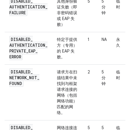
DISABLED
_
其他身份验
5
5
临
AUTHENTICATION
_
证失败（即
分
时
FAILURE
非密码错误
钟
或 EAP 失
败）
DISABLED
_
特定于提供
1
NA
永
AUTHENTICATION
_
方（专用）
久
PRIVATE
_
EAP
_
的 EAP 失
ERROR
败。
DISABLED
_
请求方在扫
2
5
临
NETWORK
_
NOT
_
描结果中未
分
时
FOUND
找到与框架
钟
请求连接的
网络（包括
网络功能）
匹配的网
络。
DISABLED
_
网络连接连
5
5
临