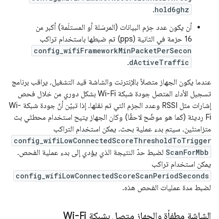
.
hold6ghz
أن يكون عدد حِزم البيانات (المرسَلة أو المستلَمة) أكبر من
16 حزمة في الثانية (pps) تم ضبطها باستخدام تراكب
config_wifiFrameworkMinPacketPerSecon
.
dActiveTraffic
عندما يكون الجهاز متصلاً بالإنترنت والشاشة قيد التشغيل، يراقب برنامج
تسجيل الأداء المتصل جودة شبكة Wi-Fi بشكل دوري من خلال فحص
إشارات مثل RSSI وعدد الحِزم التي تم نقلها. إذا تبيّن أنّ جودة شبكة Wi-
Fi رديئة (كما هو موضّح لاحقًا) وكان الجهاز يتيح استخدام محطتَي بث
متزامنتَين، سيتم بدء عملية بحث. يمكن استخدام التراكب
config_wifiLowConnectedScoreThresholdToTrigger
ScanForMbb
لضبط حدّ النتيجة الذي يؤدي إلى بدء عملية الفحص.
يمكن استخدام تراكب
config_wifiLowConnectedScoreScanPeriodSeconds
لضبط مدة عمليات الفحص هذه.
الشاشة مطفأة والجهاز متصل بشبكة Wi-Fi