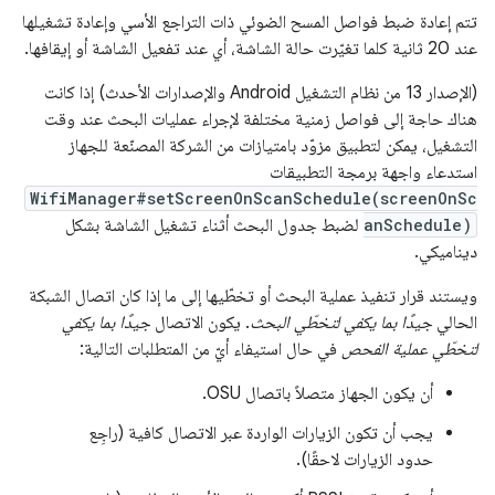
تتم إعادة ضبط فواصل المسح الضوئي ذات التراجع الأسي وإعادة تشغيلها
عند 20 ثانية كلما تغيّرت حالة الشاشة، أي عند تفعيل الشاشة أو إيقافها.
(الإصدار 13 من نظام التشغيل Android والإصدارات الأحدث) إذا كانت
هناك حاجة إلى فواصل زمنية مختلفة لإجراء عمليات البحث عند وقت
التشغيل، يمكن لتطبيق مزوّد بامتيازات من الشركة المصنّعة للجهاز
استدعاء واجهة برمجة التطبيقات
WifiManager#setScreenOnScanSchedule(screenOnSc
anSchedule)
لضبط جدول البحث أثناء تشغيل الشاشة بشكل
ديناميكي.
ويستند قرار تنفيذ عملية البحث أو تخطّيها إلى ما إذا كان اتصال الشبكة
الحالي
جيدًا بما يكفي لتخطّي البحث
. يكون الاتصال
جيدًا بما يكفي
لتخطّي عملية الفحص
في حال استيفاء أيّ من المتطلبات التالية:
أن يكون الجهاز متصلاً باتصال OSU.
يجب أن تكون الزيارات الواردة عبر الاتصال كافية (راجِع
حدود الزيارات لاحقًا).