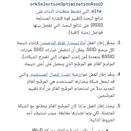
orkSelectionOptimizationRssiD
elta
، التي تضبط متطلبات الثبات على
نتائج البحث (تغيير قوة الإشارة المستلَمة
(RSSI) على نتائج البحث التي تفصل بينها
فواصل زمنية كافية).
يشغّل إطار العمل
أداة تسجيل نقاط المرشحين
لإنشاء نتيجة
لكل مرشح SSID. يمكن أن تتضمّن خيارات SSID خيارات
BSSID متعددة (من إنشاء الجهات التي تقترح الشبكات).
المرشّح الفائز
هو المرشّح الذي يحصل على أعلى نتيجة.
ينفّذ إطار العمل خوارزمية
اختيار اتصال المستخدم
، والتي
قد تجعل شبكة يختارها المستخدم هي المرشّح الفائز
الجديد بدلاً من استخدام المرشّح الفائز من أداة تقييم
المرشّحين.
يحدّد إطار العمل ما إذا كان المرشّح الفائز يتطابق مع الشبكة
المتصلة. لكي يتم اعتبارها مطابقة، يجب استيفاء أحد
الشروط التالية:
يجب أن يكون للمرشّح الفائز وشبكة Wi-Fi