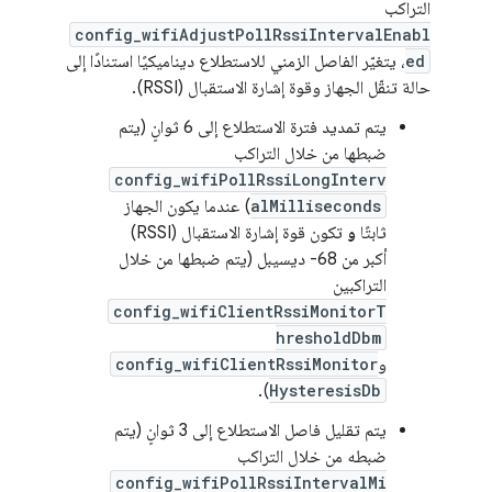
التراكب
config_wifiAdjustPollRssiIntervalEnabl
ed
، يتغيّر الفاصل الزمني للاستطلاع ديناميكيًا استنادًا إلى
حالة تنقّل الجهاز وقوة إشارة الاستقبال (RSSI).
يتم تمديد فترة الاستطلاع إلى 6 ثوانٍ (يتم
ضبطها من خلال التراكب
config_wifiPollRssiLongInterv
alMilliseconds
) عندما يكون الجهاز
ثابتًا
و
تكون قوة إشارة الاستقبال (RSSI)
أكبر من ‎-68 ديسيبل (يتم ضبطها من خلال
التراكبين
config_wifiClientRssiMonitorT
hresholdDbm
و
config_wifiClientRssiMonitor
).
HysteresisDb
يتم تقليل فاصل الاستطلاع إلى 3 ثوانٍ (يتم
ضبطه من خلال التراكب
config_wifiPollRssiIntervalMi