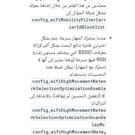
محدّدين من هذا الفلتر من خلال إضافة معرّف
مشغّل شبكة الجوّال إلى
config_wifiMobilityFilterCarr
.
ierIdBlocklist
عندما يتحرّك الجهاز بسرعة، يتم بشكل
اختياري فلترة نتائج البحث بشكل أكبر لإزالة
معرّفات BSSID التي يختلف مستوى إشارة
RSSI فيها بسرعة (وهذا يشير إلى أنّها لا
تتحرّك مع الجهاز). يمكن ضبط هذه
التحسينات باستخدام
config_wifiHighMovementNetwo
rkSelectionOptimizationEnable
d
(لتفعيل التحسين أو إيقافه)، بالإضافة إلى
التراكبات
config_wifiHighMovementNetwo
rkSelectionOptimizationScanDe
layMs
و
config_wifiHighMovementNetw