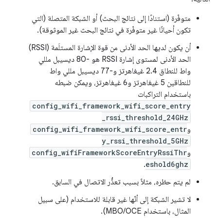
متوفّرة (استنادًا إلى نتائج البحث) أو الشبكة المتصلة (التي
تكون أحيانًا غير متوفّرة في نتائج البحث غير الموثوقة).
أن يكون لديها الحد الأدنى من قوة الإشارة المستلَمة (RSSI)
الحد الأدنى لمستوى إشارة RSSI هو -80 ديسيبل مللي
واط للنطاق 2.4 غيغاهرتز و-77 ديسيبل مللي واط
للنطاقين 5 غيغاهرتز و6 غيغاهرتز، ويمكن ضبطه
باستخدام التراكبات
config_wifi_framework_wifi_score_entry
_rssi_threshold_24GHz
و
config_wifi_framework_wifi_score_entr
y_rssi_threshold_5GHz
و
config_wifiFrameworkScoreEntryRssiThr
.
eshold6ghz
لم يتم حظره، مثلاً بسبب تعذُّر الاتصال في السابق.
لا تشير الشبكة إلى أنّها غير قابلة للاستخدام (على سبيل
المثال، باستخدام MBO/OCE).