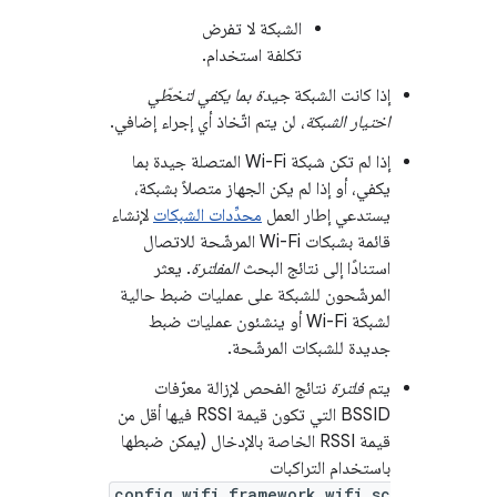
الشبكة لا تفرض
تكلفة استخدام.
إذا كانت الشبكة
جيدة بما يكفي لتخطّي
اختيار الشبكة
، لن يتم اتّخاذ أي إجراء إضافي.
إذا لم تكن شبكة Wi-Fi المتصلة جيدة بما
يكفي، أو إذا لم يكن الجهاز متصلاً بشبكة،
يستدعي إطار العمل
محدِّدات الشبكات
لإنشاء
قائمة بشبكات Wi-Fi المرشّحة للاتصال
استنادًا إلى نتائج البحث
المفلترة
. يعثر
المرشّحون للشبكة على عمليات ضبط حالية
لشبكة Wi-Fi أو ينشئون عمليات ضبط
جديدة للشبكات المرشّحة.
يتم
فلترة
نتائج الفحص لإزالة معرّفات
BSSID التي تكون قيمة RSSI فيها أقل من
قيمة RSSI الخاصة بالإدخال (يمكن ضبطها
باستخدام التراكبات
config_wifi_framework_wifi_sc