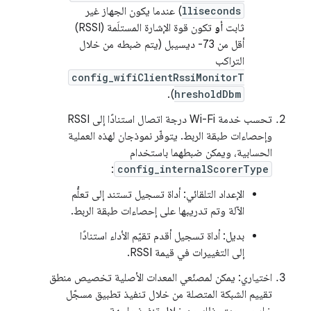
lliseconds
) عندما يكون الجهاز غير
ثابت
أو
تكون قوة الإشارة المستلَمة (RSSI)
أقل من ‎-73 ديسيبل (يتم ضبطه من خلال
التراكب
config_wifiClientRssiMonitorT
).
hresholdDbm
تحسب خدمة Wi-Fi درجة اتصال استنادًا إلى RSSI
وإحصاءات طبقة الربط. يتوفّر نموذجان لهذه العملية
الحسابية، ويمكن ضبطهما باستخدام
:
config_internalScorerType
الإعداد التلقائي: أداة تسجيل تستند إلى تعلُّم
الآلة وتم تدريبها على إحصاءات طبقة الربط.
بديل: أداة تسجيل أقدم تقيّم الأداء استنادًا
إلى التغييرات في قيمة RSSI.
اختياري: يمكن لمصنّعي المعدات الأصلية تخصيص منطق
تقييم الشبكة المتصلة من خلال تنفيذ تطبيق مسجّل