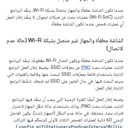
عندما تكون الشاشة مطفأة والجهاز متصلاً بشبكة Wi-Fi، ينفّذ البرنامج
الثابت (Wi-Fi SoC) عمليات بحث عن شبكات تجوال. لا ينفّذ إطار العمل
أي عمليات فحص عندما تكون الشاشة مطفأة.
الشاشة مطفأة والجهاز غير متصل بشبكة Wi-Fi (حالة عدم
الاتصال)
عندما تكون الشاشة مطفأة ويكون اتصال Wi-Fi مقطوعًا، ينفّذ البرنامج
الثابت عمليات بحث
PNO
عن معرّفات SSID. يضبط إطار العمل البرامج
الثابتة باستخدام قائمة بمعرّفات SSID للبحث عنها وقائمة بالقنوات التي
سيتم البحث فيها. في حال العثور على SSID تم ضبطه، تنشّط البرامج
الثابتة إطار العمل.
يضبط إطار العمل أيضًا الفترة الزمنية التي يجب أن ينفّذ فيها البرنامج
الثابت عمليات بحث PNO، وذلك باستخدام حالة تنقّل الجهاز لاختيار
فترات بحث مختلفة. في حالة عدم التنقّل (الجهاز ثابت)، يكون الفاصل
الزمني 60 ثانية لعمليات الفحص الثلاث الأولى (يتحكّم فيها التراكب
)،
config_wifiStationaryPnoScanIntervalMillis