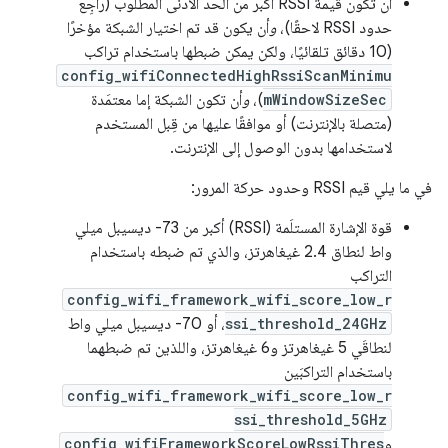
أن تكون قيمة RSSI أكبر من الحد الأدنى المطلوب (راجِع
حدود RSSI لاحقًا)،
و
أن يكون قد تم اختيار الشبكة مؤخرًا
(10 دقائق تلقائيًا، ولكن يمكن ضبطها باستخدام تراكب
config_wifiConnectedHighRssiScanMinimu
mWindowSizeSec
)،
و
أن تكون الشبكة إما معتمَدة
(متصلة بالإنترنت) أو موافقًا عليها من قِبل المستخدم
لاستخدامها بدون الوصول إلى الإنترنت.
في ما يلي قيم RSSI وحدود حركة المرور:
قوة الإشارة المستلَمة (RSSI) أكبر من ‎-73 ديسيبل ميلي
واط لنطاق 2.4 غيغاهرتز، والذي تم ضبطه باستخدام
التراكب
config_wifi_framework_wifi_score_low_r
ssi_threshold_24GHz
، أو ‎-70 ديسيبل ميلي واط
لنطاقَي 5 غيغاهرتز و6 غيغاهرتز، واللذين تم ضبطهما
باستخدام التراكبَين
config_wifi_framework_wifi_score_low_r
ssi_threshold_5GHz
و
config_wifiFrameworkScoreLowRssiThres