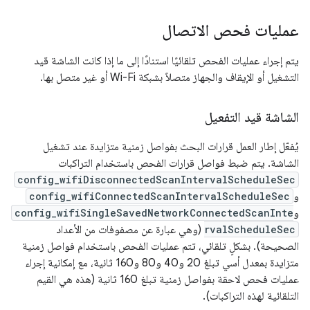
عمليات فحص الاتصال
يتم إجراء عمليات الفحص تلقائيًا استنادًا إلى ما إذا كانت الشاشة قيد
التشغيل أو الإيقاف والجهاز متصلاً بشبكة Wi-Fi أو غير متصل بها.
الشاشة قيد التفعيل
يُفعّل إطار العمل قرارات البحث بفواصل زمنية متزايدة عند تشغيل
الشاشة. يتم ضبط فواصل قرارات الفحص باستخدام التراكبات
config_wifiDisconnectedScanIntervalScheduleSec
و
config_wifiConnectedScanIntervalScheduleSec
و
config_wifiSingleSavedNetworkConnectedScanInte
rvalScheduleSec
(وهي عبارة عن مصفوفات من الأعداد
الصحيحة). بشكلٍ تلقائي، تتم عمليات الفحص باستخدام فواصل زمنية
متزايدة بمعدل أسي تبلغ 20 و40 و80 و160 ثانية، مع إمكانية إجراء
عمليات فحص لاحقة بفواصل زمنية تبلغ 160 ثانية (هذه هي القيم
التلقائية لهذه التراكبات).