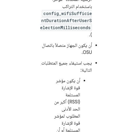
باستخدام التراكب
config_wifiSufficie
ntDurationAfterUserS
electionMilliseconds
).
أن يكون الجهاز متصلاً باتصال
OSU.
يجب استيفاء جميع المتطلبات
التالية:
أن يكون مؤشر
قوة الإشارة
المستلمة
(RSSI) أكبر من
الحد الأدنى
المطلوب لمؤشر
قوة الإشارة
المستلمة أو أن