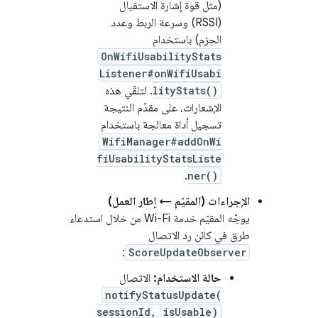
(مثل قوة إشارة الاستقبال
(RSSI) وسرعة الربط وعدد
الحِزم) باستخدام
OnWifiUsabilityStats
Listener#onWifiUsabi
lityStats()
. لتلقّي هذه
الإشعارات، على مقدّم النتيجة
تسجيل أداة معالجة باستخدام
WifiManager#addOnWi
fiUsabilityStatsListe
.
ner()
الإجراءات (المقيّم ← إطار العمل)
يوجّه المقيّم خدمة Wi-Fi من خلال استدعاء
طرق في كائن رد الاتصال
:
ScoreUpdateObserver
حالة الاستخدام:
الاتصال
notifyStatusUpdate(
sessionId, isUsable)