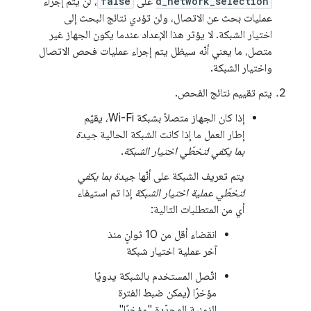
d_network_selection
على
false
، لن يتم إجراء
عمليات بحث عن الاتصال، ولن تؤدي نتائج البحث إلى
اختيار الشبكة. لا يؤثر هذا الإعداد عندما يكون الجهاز غير
متصل، ما يعني أنّه سيظل يتم إجراء عمليات فحص الاتصال
واختيار الشبكة.
يتم تقييم نتائج الفحص.
إذا كان الجهاز متصلاً بشبكة Wi-Fi، يقيّم
إطار العمل ما إذا كانت الشبكة الحالية
جيدة
بما يكفي لتخطّي اختيار الشبكة
.
يتم تعريف الشبكة على أنّها
جيدة بما يكفي
لتخطّي عملية اختيار الشبكة
إذا تم استيفاء
أي من المتطلبات التالية:
انقضاء أقل من 10 ثوانٍ منذ
آخر عملية اختيار شبكة
اتّصل المستخدم بالشبكة يدويًا
مؤخرًا (يمكن ضبط الفترة
الزمنية المحدّدة "مؤخرًا"