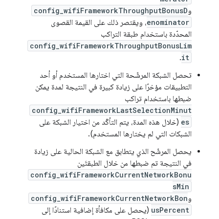
و
config_wifiFrameworkThroughputBonusD
enominator
، ويقتصر ذلك على القيمة القصوى
المحدّدة باستخدام طبقة التراكب
config_wifiFrameworkThroughputBonusLim
.
it
تحصل الشبكة المرشّحة التي اختارها المستخدم أو أحد
التطبيقات مؤخرًا على زيادة كبيرة في النتيجة لمدة يمكن
ضبطها باستخدام تراكب
config_wifiFrameworkLastSelectionMinut
es
(خلال هذه المدة، يتم التأكّد من اختيار الشبكة على
الشبكات التي لم يختارها المستخدم).
يحصل المرشّح الذي يتطابق مع الشبكة الحالية على زيادة
في النتيجة تم ضبطها من خلال الطبقتَين
config_wifiFrameworkCurrentNetworkBonu
sMin
و
config_wifiFrameworkCurrentNetworkBon
usPercent
(يحصل على مكافأة إضافية استنادًا إلى