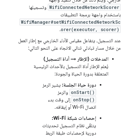
خارجي، ويتم ذلك من خلال تنفيذ واجهة
WifiConnectedNetworkScorer
وتسجيلها
باستخدام واجهة برمجة التطبيقات
WifiManager#setWifiConnectedNetworkSc
.
orer(executor, scorer)
عند التسجيل، يتفاعل مقياس الأداء الخارجي مع إطار العمل
من خلال مسار تبادلي ثنائي الاتجاه على النحو التالي:
المدخلات (الإطار → أداة التسجيل)
يُعلم الإطار أداة التسجيل بالأحداث الرئيسية
المتعلقة بدورة الحياة والجودة:
دورة حياة الجلسة:
يشير الرمز
onStart()
والرمز
onStop()
إلى وقت بدء
اتصال Wi-Fi أو إيقافه.
إحصاءات شبكة Wi-Fi:
يتلقّى نظام التسجيل تحديثات
دورية لإحصاءات طبقة الربط