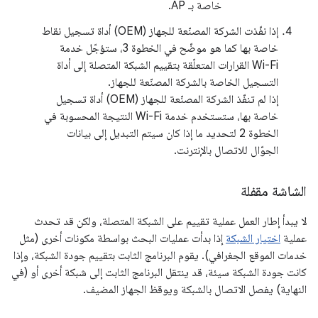
خاصة بـ AP.
إذا نفّذت الشركة المصنّعة للجهاز (OEM) أداة تسجيل نقاط
خاصة بها كما هو موضّح في الخطوة 3، ستؤجّل خدمة
Wi-Fi القرارات المتعلّقة بتقييم الشبكة المتصلة إلى أداة
التسجيل الخاصة بالشركة المصنّعة للجهاز.
إذا لم تنفّذ الشركة المصنّعة للجهاز (OEM) أداة تسجيل
خاصة بها، ستستخدم خدمة Wi-Fi النتيجة المحسوبة في
الخطوة 2 لتحديد ما إذا كان سيتم التبديل إلى بيانات
الجوّال للاتصال بالإنترنت.
الشاشة مقفلة
لا يبدأ إطار العمل عملية تقييم على الشبكة المتصلة، ولكن قد تحدث
عملية
اختيار الشبكة
إذا بدأت عمليات البحث بواسطة مكونات أخرى (مثل
خدمات الموقع الجغرافي). يقوم البرنامج الثابت بتقييم جودة الشبكة، وإذا
كانت جودة الشبكة سيئة، قد ينتقل البرنامج الثابت إلى شبكة أخرى أو (في
النهاية) يفصل الاتصال بالشبكة ويوقظ الجهاز المضيف.