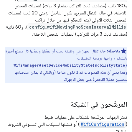
و180 ثانية (مضاعف ثابت للتراكب بمقدار 3 مرات) لعمليات الفحص
اللاحقة. في حالة التنقّل السريع، يكون الفاصل الزمني 20 ثانية لعمليات
الفحص الثلاث الأولى (يتم التحكّم فيها من خلال تراكب
config_wifiMovingPnoScanIntervalMillis
)، و60 ثانية
(مضاعف ثابت 3 مرات للتراكب) لعمليات الفحص اللاحقة.
ملاحظة:
حالة تنقّل الجهاز هي وظيفة يجب أن يفعّلها ويعدّلها كل مصنّع أجهزة
باستخدام واجهة برمجة التطبيقات
.
WifiManager#setDeviceMobilityState(mobilityState)
وهذا يعني أنّ هذه المعلومات قد لا تكون متاحة (وبالتالي لا يمكن استخدامها
لتحسين عملية الفحص) على بعض الأجهزة.
المرشّحون في الشبكة
تعثر الجهات المرشِّحة للشبكات على عمليات ضبط
(
WifiConfiguration
) أو تنشئها للشبكات التي تستوفي الشروط
التالية: