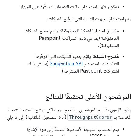
يمكن ربطها باستخدام بيانات الاعتماد المتوفّرة على الجهاز.
يتم استخدام الجهات التالية التي ترشّح الشبكات:
مقياس اختيار الشبكة المحفوظة:
يقيّم جميع الشبكات
المحفوظة (بما في ذلك اشتراكات Passpoint
المحفوظة).
مُقترح الشبكة:
يقيّم جميع الشبكات التي توفّرها
التطبيقات باستخدام
Suggestion API
(بما في ذلك
اشتراكات Passpoint المقترَحة).
المرشّحون الأعلى تحقيقًا للنتائج
يقوم قيّمون بتقييم المرشحين وتقديم درجة لكل مرشح. تستند النتيجة
الخاصة بـ
ThroughputScorer
(أداة التسجيل التلقائية) إلى ما يلي:
يتم احتساب النتيجة الأساسية استنادًا إلى قوة الإشارة