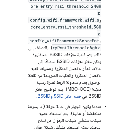
ore_entry_rssi_threshold_24GH
z
و
config_wifi_framework_wifi_s
core_entry_rssi_threshold_5GH
z
و
config_wifiFrameworkScoreEnt
ryRssiThreshold6ghz
). بالإضافة إلى
ذلك، يتم فلترة معرّفات BSSID المحظورة.
يمكن حظر معرّفات BSSID استنادًا إلى
حالات تعذّر الاتصال المتكرّرة وعمليات قطع
الاتصال المتكرّرة والطلبات الصريحة من نقطة
الوصول بعدم محاولة الربط لفترة زمنية
معيّنة (MBO-OCE). يتم توضيح حظر
BSSID في
قسم حظر SSID وBSSID
.
عندما يكون الجهاز في حالة حركة (إما بسرعة
منخفضة أو عالية)، يتم استبعاد جميع
شبكات مشغّلي شبكات الجوّال من نتائج
البحث. يمكن استبعاد مشغّلي شبكة جوّال