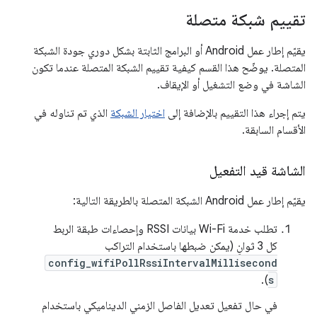
تقييم شبكة متصلة
يقيّم إطار عمل Android أو البرامج الثابتة بشكل دوري جودة الشبكة
المتصلة. يوضّح هذا القسم كيفية تقييم الشبكة المتصلة عندما تكون
الشاشة في وضع التشغيل أو الإيقاف.
يتم إجراء هذا التقييم بالإضافة إلى
اختيار الشبكة
الذي تم تناوله في
الأقسام السابقة.
الشاشة قيد التفعيل
يقيّم إطار عمل Android الشبكة المتصلة بالطريقة التالية:
تطلب خدمة Wi-Fi بيانات RSSI وإحصاءات طبقة الربط
كل 3 ثوانٍ (يمكن ضبطها باستخدام التراكب
config_wifiPollRssiIntervalMillisecond
).
s
في حال تفعيل تعديل الفاصل الزمني الديناميكي باستخدام