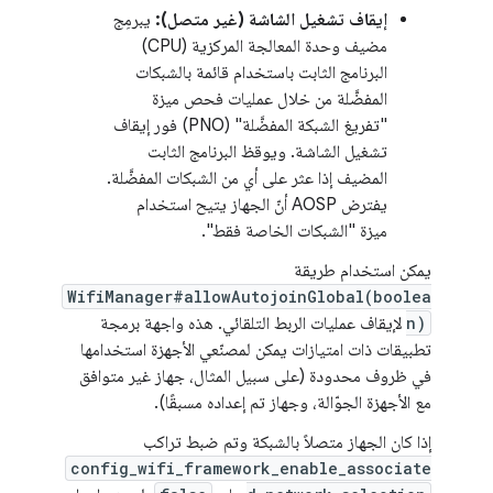
إيقاف تشغيل الشاشة (غير متصل):
يبرمِج
مضيف وحدة المعالجة المركزية (CPU)
البرنامج الثابت باستخدام قائمة بالشبكات
المفضَّلة من خلال عمليات فحص ميزة
"تفريغ الشبكة المفضَّلة" (PNO) فور إيقاف
تشغيل الشاشة. ويوقظ البرنامج الثابت
المضيف إذا عثر على أي من الشبكات المفضَّلة.
يفترض AOSP أنّ الجهاز يتيح استخدام
ميزة "الشبكات الخاصة فقط".
يمكن استخدام طريقة
WifiManager#allowAutojoinGlobal(boolea
n)
لإيقاف عمليات الربط التلقائي. هذه واجهة برمجة
تطبيقات ذات امتيازات يمكن لمصنّعي الأجهزة استخدامها
في ظروف محدودة (على سبيل المثال، جهاز غير متوافق
مع الأجهزة الجوّالة، وجهاز تم إعداده مسبقًا).
إذا كان الجهاز متصلاً بالشبكة وتم ضبط تراكب
config_wifi_framework_enable_associate