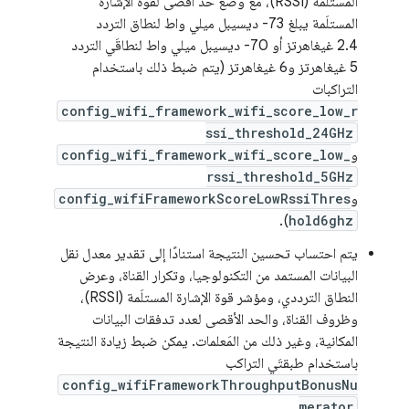
المستلَمة (RSSI)، مع وضع حد أقصى لقوة الإشارة
المستلَمة يبلغ ‎-73 ديسيبل ميلي واط لنطاق التردد
2.4 غيغاهرتز أو ‎-70 ديسيبل ميلي واط لنطاقَي التردد
5 غيغاهرتز و6 غيغاهرتز (يتم ضبط ذلك باستخدام
التراكبات
config_wifi_framework_wifi_score_low_r
ssi_threshold_24GHz
و
config_wifi_framework_wifi_score_low_
rssi_threshold_5GHz
و
config_wifiFrameworkScoreLowRssiThres
).
hold6ghz
يتم احتساب تحسين النتيجة استنادًا إلى تقدير معدل نقل
البيانات المستمد من التكنولوجيا، وتكرار القناة، وعرض
النطاق الترددي، ومؤشر قوة الإشارة المستلَمة (RSSI)،
وظروف القناة، والحد الأقصى لعدد تدفقات البيانات
المكانية، وغير ذلك من المَعلمات. يمكن ضبط زيادة النتيجة
باستخدام طبقتَي التراكب
config_wifiFrameworkThroughputBonusNu
merator