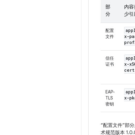
部
内容
分
少引
app
配置
x-pa
文件
prof
app
信任
x-x5
证书
cert
app
EAP-
x-pk
TLS
密钥
“配置文件”部分必
术规范版本 1.0.0