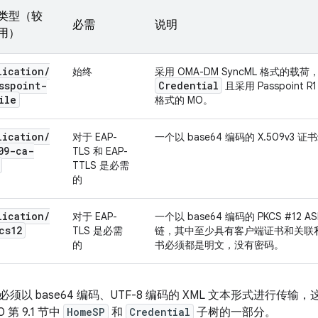
类型（较
必需
说明
用）
lication
/
始终
采用 OMA-DM SyncML 格式的载
sspoint-
Credential
且采用 Passpoint R
ile
格式的 MO。
lication
/
对于 EAP-
一个以 base64 编码的 X.509v3 
09-ca-
TLS 和 EAP-
TTLS 是必需
的
lication
/
对于 EAP-
一个以 base64 编码的 PKCS #12
cs12
TLS 是必需
链，其中至少具有客户端证书和关联私钥
的
书必须都是明文，没有密码。
须以 base64 编码、UTF-8 编码的 XML 文本形式进行传输，这些文
 第 9.1 节中
HomeSP
和
Credential
子树的一部分。