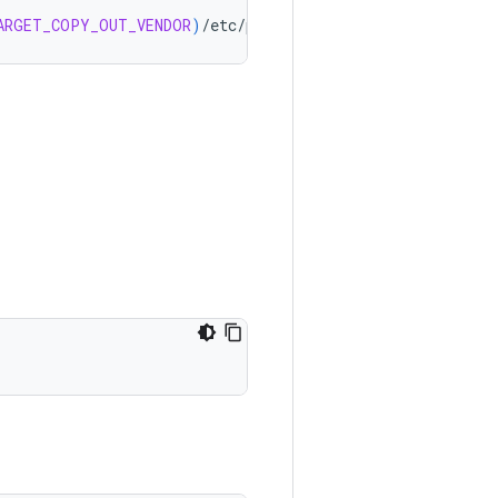
ARGET_COPY_OUT_VENDOR
)
/
etc
/
permissions
/
android
.
hardware