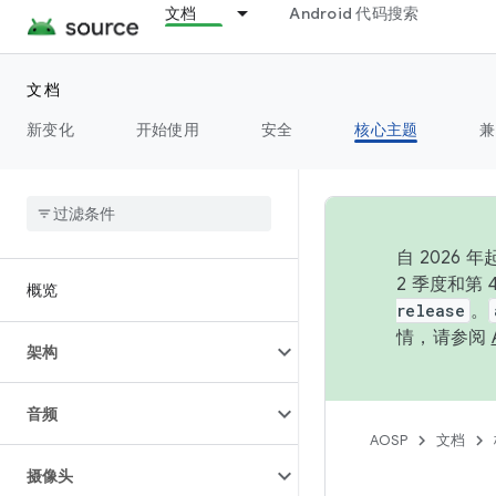
文档
Android 代码搜索
文档
新变化
开始使用
安全
核心主题
兼
自 202
2 季度和第
概览
release
。
情，请参阅
架构
音频
AOSP
文档
摄像头