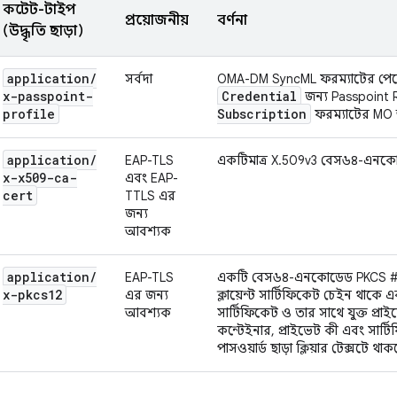
কন্টেন্ট-টাইপ
প্রয়োজনীয়
বর্ণনা
(উদ্ধৃতি ছাড়া)
application
/
সর্বদা
OMA-DM SyncML ফরম্যাটের পে
x-passpoint-
Credential
জন্য Passpoint 
profile
Subscription
ফরম্যাটের MO অন্
application
/
EAP-TLS
একটিমাত্র X.509v3 বেস৬৪-এনকো
x-x509-ca-
এবং EAP-
cert
TTLS এর
জন্য
আবশ্যক
application
/
EAP-TLS
একটি বেস৬৪-এনকোডেড PKCS #1
x-pkcs12
এর জন্য
ক্লায়েন্ট সার্টিফিকেট চেইন থাকে এ
আবশ্যক
সার্টিফিকেট ও তার সাথে যুক্ত প্রাই
কন্টেইনার, প্রাইভেট কী এবং সা
পাসওয়ার্ড ছাড়া ক্লিয়ার টেক্সটে থ