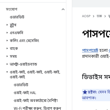
সংযোগ
AOSP
ডক্স
ম
ওভারভিউ
ব্লুটুথ
পাসপয়
এনএফসি
কলিং এবং মেসেজিং
বাহক
পাসপয়েন্ট
হলো
প্রদানকারী ওয়া
সময়
আল্ট্রা-ওয়াইডব্যান্ড
ওয়াই-ফাই
,
ওয়াই-ফাই
,
ওয়াই-ফাই
,
ডিভাইস সম
ওয়াই-ফাই
ওভারভিউ
দ্রষ্টব্য:
যেসব ডি
ওয়াই-ফাই HAL
আবশ্যক।
ওয়াই-ফাই অবকাঠামো বৈশিষ্ট্য
Wi-Fi পরীক্ষা করুন
,
ডিবাগ করুন