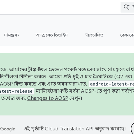
সামঞ্জস্য
অ্যান্ড্রয়েড ডিভাইস
স্বয়ংচালিত
রেফারেন
ে, আমাদের ট্রাঙ্ক স্টেবল ডেভেলপমেন্ট মডেলের সাথে সামঞ্জস্য রাখ
র স্থিতিশীলতা নিশ্চিত করতে, আমরা প্রতি দুই ও চার ত্রৈমাসিকে (Q2
 AOSP বিল্ড করতে এবং এতে অবদান রাখতে,
android-latest-r
atest-release
ম্যানিফেস্ট ব্রাঞ্চটি সর্বদা AOSP-তে পুশ করা সর্ব
তথ্যের জন্য,
Changes to AOSP
দেখুন।
এই পৃষ্ঠাটি
Cloud Translation API
অনুবাদ করেছে।