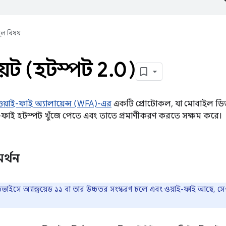
ূল বিষয়
েন্ট (হটস্পট 2
.
0)
ওয়াই-ফাই অ্যালায়েন্স (WFA)-এর
একটি প্রোটোকল, যা মোবাইল ডি
ই-ফাই হটস্পট খুঁজে পেতে এবং তাতে প্রমাণীকরণ করতে সক্ষম করে।
র্থন
ভাইসে অ্যান্ড্রয়েড ১১ বা তার উচ্চতর সংস্করণ চলে এবং ওয়াই-ফাই আছে, সে