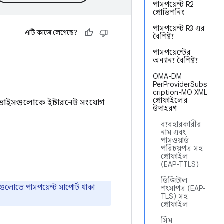
পাসপয়েন্ট R2
প্রোভিশনিং
পাসপয়েন্ট R3 এর
এটি কাজে লেগেছে?
বৈশিষ্ট্য
পাসপয়েন্টের
অন্যান্য বৈশিষ্ট্য
OMA-DM
PerProviderSubs
cription-MO XML
প্রোফাইলের
ভাইসগুলোকে ইন্টারনেট সংযোগ
উদাহরণ
ব্যবহারকারীর
নাম এবং
পাসওয়ার্ড
পরিচয়পত্র সহ
প্রোফাইল
(EAP-TTLS)
ডিজিটাল
গুলোতে পাসপয়েন্ট সাপোর্ট থাকা
শংসাপত্র (EAP-
TLS) সহ
প্রোফাইল
সিম