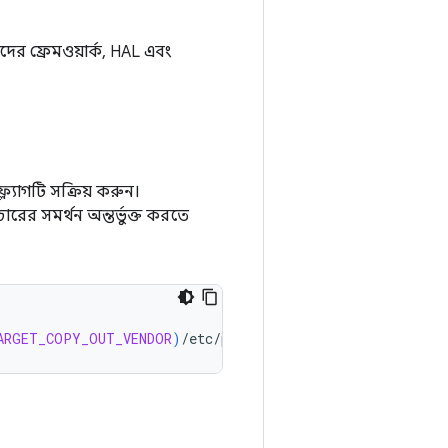
কদের ফ্রেমওয়ার্ক, HAL এবং
ল্যাগটি সক্রিয় করুন।
ারের সমর্থন অন্তর্ভুক্ত করতে
ARGET_COPY_OUT_VENDOR
)
/
etc
/
permissions
/
android
.
hardware