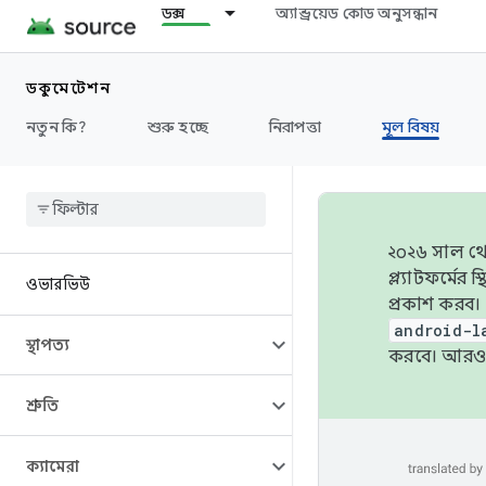
ডক্স
অ্যান্ড্রয়েড কোড অনুসন্ধান
ডকুমেন্টেশন
নতুন কি?
শুরু হচ্ছে
নিরাপত্তা
মূল বিষয়
২০২৬ সাল থেক
প্ল্যাটফর্মে
ওভারভিউ
প্রকাশ করব।
android-l
স্থাপত্য
করবে। আরও 
শ্রুতি
ক্যামেরা