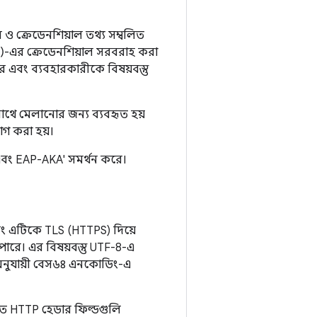
ল ও ক্রেডেনশিয়াল তথ্য সম্বলিত
)-এর ক্রেডেনশিয়াল সরবরাহ করা
করে এবং ব্যবহারকারীকে বিষয়বস্তু
 সাথে মেলানোর জন্য ব্যবহৃত হয়
োগ করা হয়।
 এবং EAP-AKA' সমর্থন করে।
ং এটিকে TLS (HTTPS) দিয়ে
 পারে। এর বিষয়বস্তু UTF-8-এ
া অনুযায়ী বেস৬৪ এনকোডিং-এ
িখিত HTTP হেডার ফিল্ডগুলি