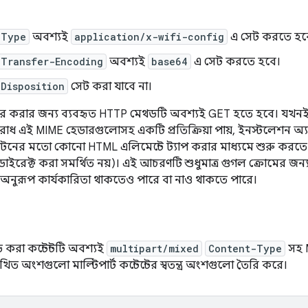
-Type
অবশ্যই
application/x-wifi-config
এ সেট করতে হব
-Transfer-Encoding
অবশ্যই
base64
এ সেট করতে হবে।
Disposition
সেট করা যাবে না।
ধার করার জন্য ব্যবহৃত HTTP মেথডটি অবশ্যই GET হতে হবে। যখন
 এই MIME হেডারগুলোসহ একটি প্রতিক্রিয়া পায়, ইনস্টলেশন অ্যা
টনের মতো কোনো HTML এলিমেন্টে ট্যাপ করার মাধ্যমে শুরু কর
রিডাইরেক্ট করা সমর্থিত নয়)। এই আচরণটি শুধুমাত্র গুগল ক্রোমের জন্য
 অনুরূপ কার্যকারিতা থাকতেও পারে বা নাও থাকতে পারে।
রা কন্টেন্টটি অবশ্যই
multipart/mixed
Content-Type
সহ MI
খিত অংশগুলো মাল্টিপার্ট কন্টেন্টের স্বতন্ত্র অংশগুলো তৈরি করে।