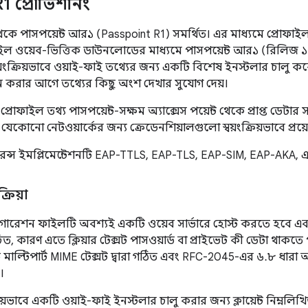
R1 প্রোভিশনিং
০ থেকে পাসপয়েন্ট আর১ (Passpoint R1) সমর্থিত। এর মাধ্যমে প্রোফাই
ল ওয়েব-ভিত্তিক ডাউনলোডের মাধ্যমে পাসপয়েন্ট আর১ (রিলিজ ১
টি স্বয়ংক্রিয়ভাবে ওয়াই-ফাই তথ্যের জন্য একটি বিশেষ ইনস্টলার চালু 
খ্যান করার আগে তথ্যের কিছু অংশ দেখার সুযোগ দেয়।
রোফাইল তথ্য পাসপয়েন্ট-সক্ষম অ্যাক্সেস পয়েন্ট থেকে প্রাপ্ত ডেটার
যেকোনো নেটওয়ার্কের জন্য ক্রেডেনশিয়ালগুলো স্বয়ংক্রিয়ভাবে প্রয়
েফারেন্স ইমপ্লিমেন্টেশনটি EAP-TTLS, EAP-TLS, EAP-SIM, EAP-AKA,
রিয়া
িগারেশন ফাইলটি অবশ্যই একটি ওয়েব সার্ভারে হোস্ট করতে হবে এব
িত, কারণ এতে ক্লিয়ার টেক্সট পাসওয়ার্ড বা প্রাইভেট কী ডেটা থাকতে
পড মাল্টিপার্ট MIME টেক্সট দ্বারা গঠিত এবং RFC-2045-এর ৬.৮ ধার
।
রিয়ভাবে একটি ওয়াই-ফাই ইনস্টলার চালু করার জন্য ক্লায়েন্ট নিম্নল