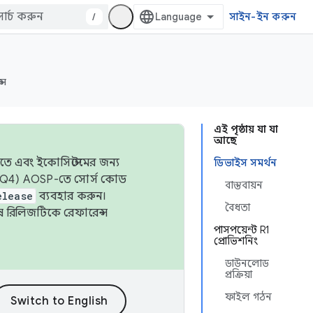
/
সাইন-ইন করুন
্স
এই পৃষ্ঠায় যা যা
আছে
তে এবং ইকোসিস্টেমের জন্য
ডিভাইস সমর্থন
 এবং Q4) AOSP-তে সোর্স কোড
বাস্তবায়ন
elease
ব্যবহার করুন।
বৈধতা
শেষ রিলিজটিকে রেফারেন্স
পাসপয়েন্ট R1
প্রোভিশনিং
ডাউনলোড
প্রক্রিয়া
ফাইল গঠন