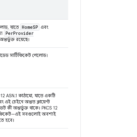
Home
SP
লোড, যাতে
এবং
Per
Provider
R1
তর্ভুক্ত রয়েছে।
ডেড সার্টিফিকেট পেলোড।
2 ASN.1 কাঠামো, যাতে একটি
বং এই চেইনে অন্তত ক্লায়েন্ট
ভেট কী অন্তর্ভুক্ত থাকে। PKCS 12
র্টিফিকেট—এই সবগুলোই অবশ্যই
াকতে হবে।