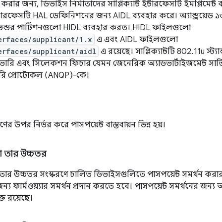
 করার জন্য, ডিভাইস নির্মাতাদের সাপ্লিক্যান্ট ইন্টারফেসটি ইমপ্লিমেন্ট
্টারফেসটি HAL ডেফিনিশনের জন্য AIDL ব্যবহার করে। অ্যান্ড্রয়
ভেন্ডর পার্টিশনগুলো HIDL ব্যবহার করত। HIDL ফাইলগুলো
erfaces/supplicant/1.x
এ এবং AIDL ফাইলগুলো
erfaces/supplicant/aidl
এ রয়েছে। সাপ্লিক্যান্টটি 802.11u স্ট্
ভারি এবং সিলেকশন ফিচার যেমন জেনেরিক অ্যাডভার্টাইজমেন্ট সার্ভ
়েরি প্রোটোকল (ANQP)-কে।
করণের উপর নির্ভর করে পাসপয়েন্ট বাস্তবায়ন ভিন্ন হয়।
 বা তার উচ্চতর
 বা তার উচ্চতর সংস্করণে চালিত ডিভাইসগুলিতে পাসপয়েন্ট সমর্থন করা
 ফার্মওয়্যার সমর্থন প্রদান করতে হবে। পাসপয়েন্ট সমর্থনের জন্য অন
্ত রয়েছে।