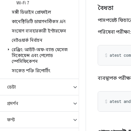
Wi-Fi 7
বৈধতা
সঙ্গী ডিভাইস প্রোফাইল
পাসপয়েন্ট ফিচা
কানেক্টিভিটি ডায়াগনস্টিকস API
সংযোগ ব্যবহারকারী ইন্টারফেস
পরিষেবা পরীক্ষা:
নেটওয়ার্ক নির্বাচন
রেঞ্জিং: আউট-অফ-ব্যান্ড মেসেজ
atest
com
সিকোয়েন্স এবং পেলোড
স্পেসিফিকেশন
সংকেত শক্তি রিপোর্টিং
ব্যবস্থাপক পরীক্ষ
ডেটা
atest
and
প্রদর্শন
ফন্ট