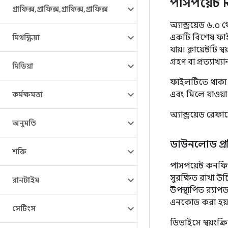
পাসপয়েন্ট 
গ্রাফিক্স
,
গ্রাফিক্স
,
গ্রাফিক্স
,
গ্রাফিক্স
অ্যান্ড্রয়েড ৬.
একটি বিশেষ ফাই
মিথস্ক্রিয়া
যায়। ক্লায়েন্ট
গ্রহণ বা প্রত্যা
মিডিয়া
ফাইলটিতে থাকা প্
এবং মিলে যাওয়া 
কর্মক্ষমতা
অ্যান্ড্রয়েড র
অনুমতি
ডাউনলোড প্রক্
শক্তি
পাসপয়েন্ট কনফ
সুরক্ষিত রাখা উচ
রানটাইম
উপস্থাপিত র‍্যা
এনকোড করা হয়
সেটিংস
ডিভাইসে স্বয়ংক্