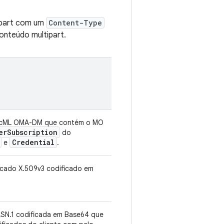
ipart com um
Content-Type
conteúdo multipart.
ncML OMA-DM que contém o MO
er
Subscription
do
Credential
e
.
icado X.509v3 codificado em
ASN.1 codificada em Base64 que