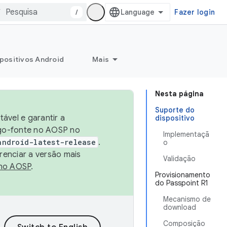
/
Fazer login
positivos Android
Mais
Nesta página
Suporte do
ável e garantir a
dispositivo
igo-fonte no AOSP no
Implementaçã
android-latest-release
.
o
renciar a versão mais
Validação
no AOSP
.
Provisionamento
do Passpoint R1
Mecanismo de
download
Composição