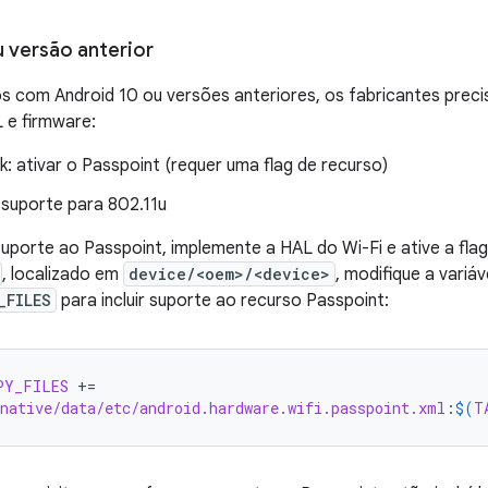
u versão anterior
os com Android 10 ou versões anteriores, os fabricantes prec
 e firmware:
: ativar o Passpoint (requer uma flag de recurso)
 suporte para 802.11u
uporte ao Passpoint, implemente a HAL do Wi-Fi e ative a flag
, localizado em
device/<oem>/<device>
, modifique a variá
_FILES
para incluir suporte ao recurso Passpoint:
PY_FILES
+=
native/data/etc/android.hardware.wifi.passpoint.xml
:
$(
T