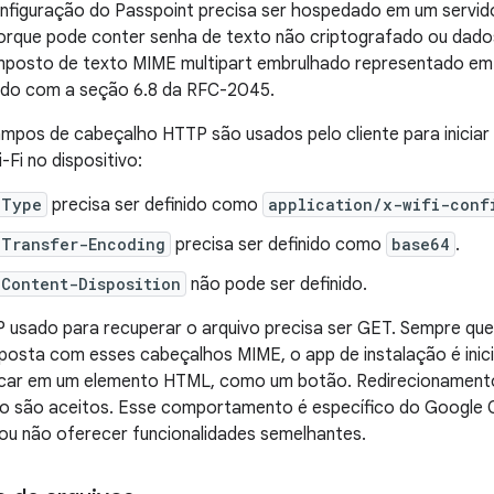
onfiguração do Passpoint precisa ser hospedado em um servi
orque pode conter senha de texto não criptografado ou dado
posto de texto MIME multipart embrulhado representado em
do com a seção 6.8 da RFC-2045.
ampos de cabeçalho HTTP são usados pelo cliente para inici
-Fi no dispositivo:
-Type
precisa ser definido como
application/x-wifi-conf
-Transfer-Encoding
precisa ser definido como
base64
.
Content-Disposition
não pode ser definido.
usado para recuperar o arquivo precisa ser GET. Sempre q
posta com esses cabeçalhos MIME, o app de instalação é inic
car em um elemento HTML, como um botão. Redirecionament
o são aceitos. Esse comportamento é específico do Google
u não oferecer funcionalidades semelhantes.