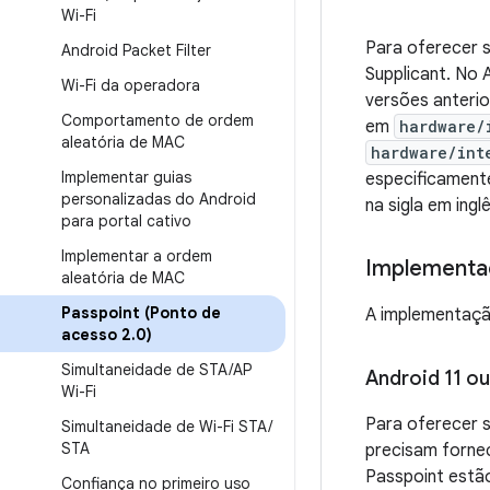
Wi-Fi
Para oferecer s
Android Packet Filter
Supplicant. No 
Wi-Fi da operadora
versões anterio
Comportamento de ordem
em
hardware/
aleatória de MAC
hardware/int
Implementar guias
especificamente
personalizadas do Android
na sigla em ing
para portal cativo
Implementar a ordem
Implementa
aleatória de MAC
Passpoint (Ponto de
A implementaçã
acesso 2
.
0)
Simultaneidade de STA
/
AP
Android 11 o
Wi-Fi
Para oferecer s
Simultaneidade de Wi-Fi STA
/
STA
precisam fornec
Passpoint estão
Confiança no primeiro uso