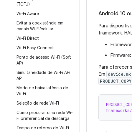
(TOFU)
Android 10 o
Wi-Fi Aware
Evitar a coexistência em
Para dispositiv
canais Wi-Fi
/
celular
framework, HAL
Wi-Fi Direct
Framework
Wi-Fi Easy Connect
Firmware:
Ponto de acesso Wi-Fi (Soft
AP)
Para oferecer s
Simultaneidade de Wi-Fi AP
/
Em
device.mk
AP
PRODUCT_COPY
Modo de baixa latência de
Wi-Fi
Seleção de rede Wi-Fi
PRODUCT_CO
frameworks/
Como procurar uma rede Wi-
Fi preferencial de descarga
Tempo de retorno do Wi-Fi