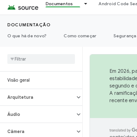
Documentos
Android Code Se
DOCUMENTAÇÃO
O que há de novo?
Como começar
Segurança
Em 2026, pa
estabilidad
Visão geral
segundo e q
A ramificaç
Arquitetura
recente env
Áudio
Câmera