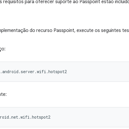
 requisitos para oferecer suporte ao Passpoint estão incluíd
implementação do recurso Passpoint, execute os seguintes te
ço:
.android.server.wifi.hotspot2
nte:
roid.net.wifi.hotspot2