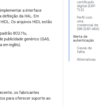
certificado
digital (EAP-
TLS)
 implementar a interface
 a definição da HAL. Em
Perfil com
uma
m HIDL. Os arquivos HIDL estão
credencial de
SIM (EAP-AKA)
 padrão 802.11u,
Alerta de
e publicidade genérico (GAS,
autenticação
a em inglês).
Causa da
falha
Alternativas
ecente, os fabricantes
itos para oferecer suporte ao