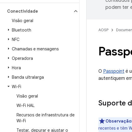
conteúdos p
podem ter e
Conectividade
Visão geral
Bluetooth
AOSP
Documen
NFC
Passpo
Chamadas e mensagens
Operadora
Hora
O
Passpoint
é u
Banda ultralarga
autentiquem em
Wi-Fi
Visão geral
Suporte d
Wi-Fi HAL
Recursos de infraestrutura de
Wi-Fi
Observação
recentes e têm Wi
Testar
,
depurar e ajustar o