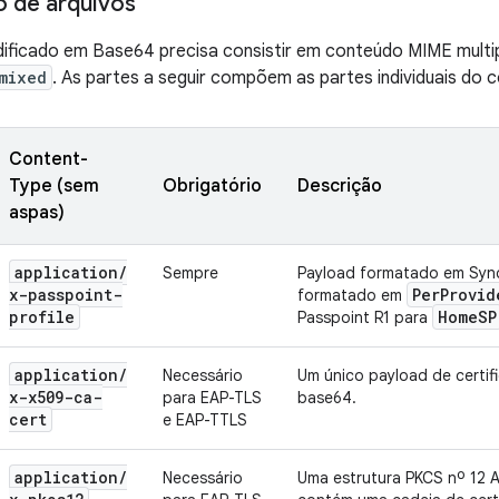
 de arquivos
ificado em Base64 precisa consistir em conteúdo MIME mult
mixed
. As partes a seguir compõem as partes individuais do 
Content-
Type (sem
Obrigatório
Descrição
aspas)
application
/
Sempre
Payload formatado em Sy
x-passpoint-
Per
Provid
formatado em
profile
Home
SP
Passpoint R1 para
application
/
Necessário
Um único payload de certif
x-x509-ca-
para EAP-TLS
base64.
cert
e EAP-TTLS
application
/
Necessário
Uma estrutura PKCS nº 12 