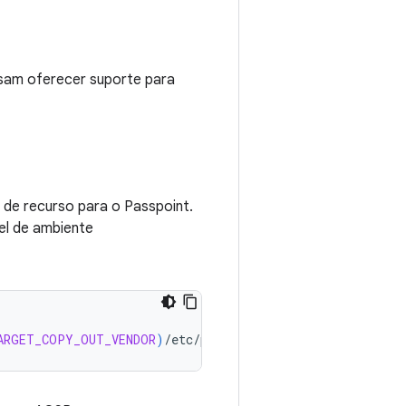
isam oferecer suporte para
 de recurso para o Passpoint.
vel de ambiente
ARGET_COPY_OUT_VENDOR
)
/
etc
/
permissions
/
android
.
hardware