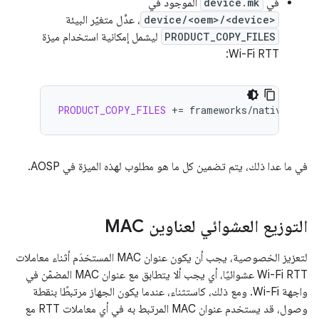
في
device.mk
الموجود في
device/<oem>/<device>
، عدِّل متغيّر البيئة
PRODUCT_COPY_FILES
ليشمل إمكانية استخدام ميزة
Wi-Fi RTT:
PRODUCT_COPY_FILES
+=
frameworks/native/data
في ما عدا ذلك، يتم تضمين كل ما هو مطلوب لهذه الميزة في AOSP.
التوزيع العشوائي لعناوين MAC
لتعزيز الخصوصية، يجب أن يكون عنوان MAC المستخدَم أثناء معاملات
Wi-Fi RTT عشوائيًا، أي يجب ألا يتطابق مع عنوان MAC المضمّن في
واجهة Wi-Fi. ومع ذلك، كاستثناء، عندما يكون الجهاز مرتبطًا بنقطة
وصول، قد يستخدم عنوان MAC المرتبط به في أي معاملات RTT مع