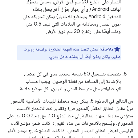
المسار على ارتفاع 20 سم فوق الأرض، وحامل متحرّك
لهاتف Android (أو أي جهاز جوّال آخر يعمل بنظام
التشغيل Android ويخضع للاختبار) يمكن تحريكه على
طول المسار ومحاذاته مع العلامات التي تبعد 0.5 متر،
وذلك أيضًا على ارتفاع 20 سم فوق الأرض
ملاحظة:
يمكن تنفيذ هذه المهمة المتكررة بواسطة روبوت
صغير، ولكن يمكن أيضًا أن ينفّذها عامل بشري.
ننصحك بتسجيل 50 نتيجة تحديد مدى في كل علامة،
بالإضافة إلى المسافة من نقطة الوصول. يجب احتساب
الإحصاءات، مثل متوسط المدى والتباين، لكل موضع علامة.
من النتائج في الخطوة 5، يمكن رسم مخطط للبيانات الأساسية (المحور
س) مقابل النطاق المقدَّر (المحور ص) وتقدير خط الانحدار الأنسب.
ستؤدي معايرة الجهاز المثالية إلى خط تدرّج 1.0، مع إزاحة 0.0 متر على
المحور y. ويُسمح بالانحرافات عن هذه القيم إذا كانت ضمن مؤشر الأداء
الرئيسي لعرض النطاق الترددي المعني. إذا كانت النتائج خارج مؤشر الأداء