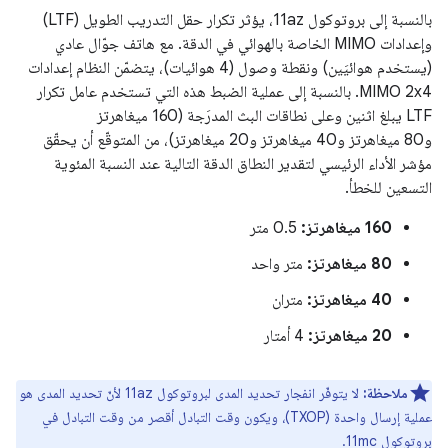
بالنسبة إلى بروتوكول 11az، يؤثر تكرار حقل التدريب الطويل (LTF)
وإعدادات MIMO الخاصة بالهوائي في الدقة. مع هاتف جوّال عادي
(يستخدم هوائيَين) ونقطة وصول (4 هوائيات)، يتضمّن النظام إعدادات
MIMO 2x4. بالنسبة إلى عملية الضبط هذه التي تستخدم عامل تكرار
LTF يبلغ اثنين وعلى نطاقات البث المدرَجة (160 ميغاهرتز
و80 ميغاهرتز و40 ميغاهرتز و20 ميغاهرتز)، من المتوقّع أن يحقّق
مؤشر الأداء الرئيسي لتقدير النطاق الدقة التالية عند النسبة المئوية
التسعين للخطأ.
‫160 ميغاهرتز:
0.5 متر
‫80 ميغاهرتز:
متر واحد
‫40 ميغاهرتز:
متران
‫20 ميغاهرتز:
4 أمتار
ملاحظة:
لا يتوفّر انفجار تحديد المدى لبروتوكول 11az لأنّ تحديد المدى هو
عملية إرسال واحدة (TXOP)، ويكون وقت التبادل أقصر من وقت التبادل في
بروتوكول 11mc.