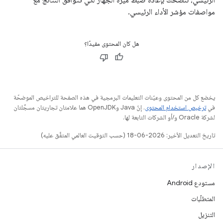
الرئيسي، ننصحك بإعادة ضبط ميزة الجهاز لكي تتوافق النتائج مع
مواصفات مؤشر الأداء الرئيسي.
هل كان المحتوى مفيدًا؟
يخضع كل من المحتوى وعيّنات التعليمات البرمجية في هذه الصفحة للتراخيص الموضحّة
في
ترخيص استخدام المحتوى
. إنّ Java وOpenJDK هما علامتان تجاريتان مسجَّلتان
لشركة Oracle و/أو الشركات التابعة لها.
تاريخ التعديل الأخير: 2026-06-18 (حسب التوقيت العالمي المتفَّق عليه)
الإصدار
مستودع Android
المتطلّبات
التنزيل