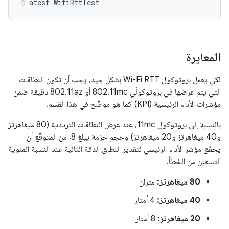
atest
WifiRttTest
المعايرة
لكي يعمل بروتوكول Wi-Fi RTT بشكل جيد، يجب أن تكون النطاقات
التي يتم عرضها في بروتوكولَي 802.11mc أو 802.11az دقيقة ضمن
مؤشرات الأداء الرئيسية (KPI) كما هو موضّح في هذا القسم.
بالنسبة إلى بروتوكول 11mc، عند عرض النطاقات الترددية (80 ميغاهرتز
و40 ميغاهرتز و20 ميغاهرتز) وحجم حزمة يبلغ 8، من المتوقّع أن
يحقّق مؤشر الأداء الرئيسي لتقدير النطاق الدقة التالية عند النسبة المئوية
التسعين من الخطأ.
‫80 ميغاهرتز:
متران
40 ميغاهرتز:
4 أمتار
‫20 ميغاهرتز:
8 أمتار