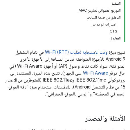
التنفيذ
التوزيع العشوائي لعناوين MAC
التحقق من صحة البيانات
اختبارات الوحدات
CTS
المعايرة
تتيح ميزة
وقت الاستجابة لطلبات Wi-Fi (RTT)
في نظام التشغيل
Android 9 للأجهزة المتوافقة قياس المسافة إلى الأجهزة الأخرى
المتوافقة، سواء كانت نقاط وصول (AP) أو أجهزة Wi-Fi Aware (في
حال توفّر
Wi-Fi Aware
على الجهاز). تتيح هذه الميزة، المستندة إلى
بروتوكولَي IEEE 802.11mc وIEEE 802.11az (المتوفّرَين من الإصدار
15 من نظام التشغيل Android)، للتطبيقات استخدام ميزة "دقة الموقع
الجغرافي المحسّنة" و"الوعي بالموقع الجغرافي".
الأمثلة والمصدر