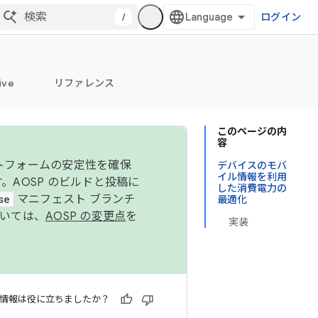
/
ログイン
ive
リファレンス
このページの内
容
ットフォームの安定性を確保
デバイスのモバ
イル情報を利用
す。AOSP のビルドと投稿に
した消費電力の
se
マニフェスト ブランチ
最適化
ついては、
AOSP の変更点
を
実装
情報は役に立ちましたか？