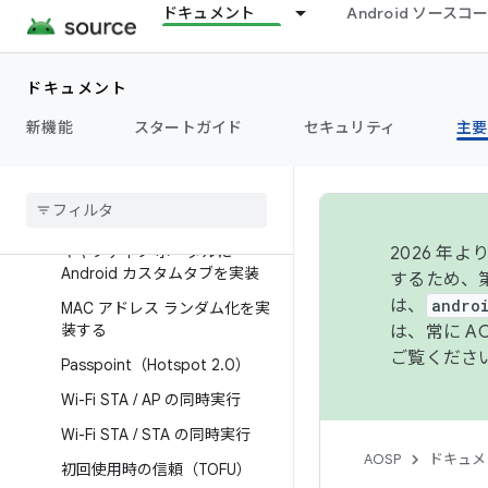
Wi-Fi インフラストラクチャの
ドキュメント
Android ソース
機能
Wi-Fi をテスト、デバッグ、チ
ドキュメント
ューニングする
Android Packet Filter
新機能
スタートガイド
セキュリティ
主要
キャリア Wi-Fi
MAC アドレス ランダム化の動
作
キャプティブ ポータルに
2026 
Android カスタムタブを実装
するため、第
は、
andro
MAC アドレス ランダム化を実
装する
は、常に 
ご覧くださ
Passpoint（Hotspot 2
.
0）
Wi-Fi STA
/
AP の同時実行
Wi-Fi STA
/
STA の同時実行
AOSP
ドキュメ
初回使用時の信頼（TOFU）