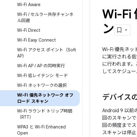
Wi-Fi Aware
Wi-
Wi-Fi
/
セルラー共存チャンネ
ル回避
ン
Wi-Fi Direct
Wi-Fi Easy Connect
Wi-Fi 優先
Wi-Fi アクセス ポイント（Soft
AP）
に実行される低
に行われます。
Wi-Fi AP
/
AP の同時実行
してスケジュー
Wi-Fi 低レイテンシ モード
Wi-Fi ネットワークの選択
Wi-Fi 優先ネットワーク オフ
デバイス
ロード スキャン
Android 
Wi-Fi ラウンド トリップ時間
（RTT）
回のスキャンでは
回の頻度までス
WPA3 と Wi-Fi Enhanced
スキャンは停止
Open