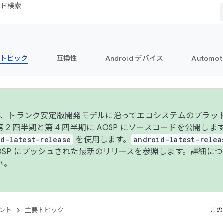
コード検索
トピック
互換性
Android デバイス
Automot
年より、トランク安定版開発モデルに沿ってエコシステムのプラ
 2 四半期と第 4 四半期に AOSP にソースコードを公開しま
id-latest-release
を使用します。
android-latest-relea
AOSP にプッシュされた最新のリリースを参照します。詳細に
い。
ント
主要トピック
この