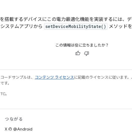
 10 以降を搭載するデバイスにこの電力最適化機能を実装するには
 システムアプリから
setDeviceMobilityState()
メソッドを
この情報は役に立ちましたか？
やコードサンプルは、
コンテンツ ライセンス
に記載のライセンスに従います。Java
標です。
UTC。
つながる
X の @Android