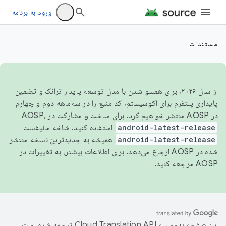
ورود به برنامه
مستندات
از سال ۲۰۲۶، برای همسو شدن با مدل توسعه پایدار ترانک و تضمین
پایداری پلتفرم برای اکوسیستم، کد منبع را در سه‌ماهه دوم و چهارم
در AOSP منتشر خواهیم کرد. برای ساخت و مشارکت در AOSP،
android-latest-release
استفاده کنید. شاخه مانیفست
android-latest-release
همیشه به جدیدترین نسخه منتشر
شده در AOSP ارجاع می‌دهد. برای اطلاعات بیشتر، به
تغییرات در
AOSP
مراجعه کنید.
این صفحه به‌وسیله
ترجمه شده است.