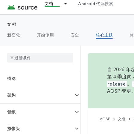
文档
Android 代码搜索
文档
新变化
开始使用
安全
核心主题
兼
自 2026
第 4 季度
概览
release
。
AOSP 变更
架构
音频
AOSP
文档
摄像头