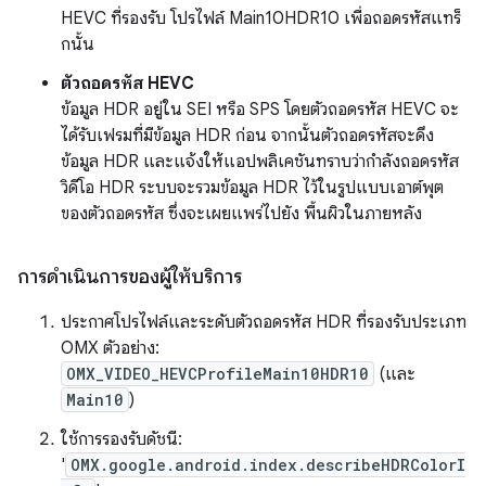
HEVC ที่รองรับ โปรไฟล์ Main10HDR10 เพื่อถอดรหัสแทร็
กนั้น
ตัวถอดรหัส HEVC
ข้อมูล HDR อยู่ใน SEI หรือ SPS โดยตัวถอดรหัส HEVC จะ
ได้รับเฟรมที่มีข้อมูล HDR ก่อน จากนั้นตัวถอดรหัสจะดึง
ข้อมูล HDR และแจ้งให้แอปพลิเคชันทราบว่ากำลังถอดรหัส
วิดีโอ HDR ระบบจะรวมข้อมูล HDR ไว้ในรูปแบบเอาต์พุต
ของตัวถอดรหัส ซึ่งจะเผยแพร่ไปยัง พื้นผิวในภายหลัง
การดำเนินการของผู้ให้บริการ
ประกาศโปรไฟล์และระดับตัวถอดรหัส HDR ที่รองรับประเภท
OMX ตัวอย่าง:
OMX_VIDEO_HEVCProfileMain10HDR10
(และ
Main10
)
ใช้การรองรับดัชนี:
'
OMX.google.android.index.describeHDRColorI