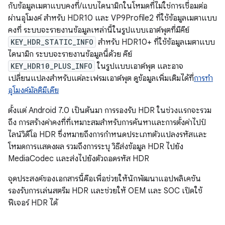
กับข้อมูลเมตาแบบคงที่/แบบไดนามิกในโหมดที่ไม่ใช่การเชื่อมต่อ
ผ่านอุโมงค์ สำหรับ HDR10 และ VP9Profile2 ที่ใช้ข้อมูลเมตาแบบ
คงที่ ระบบจะรายงานข้อมูลเหล่านี้ในรูปแบบเอาต์พุตที่มีคีย์
KEY_HDR_STATIC_INFO
สำหรับ HDR10+ ที่ใช้ข้อมูลเมตาแบบ
ไดนามิก ระบบจะรายงานข้อมูลนี้ด้วย คีย์
KEY_HDR10_PLUS_INFO
ในรูปแบบเอาต์พุต และอาจ
เปลี่ยนแปลงสำหรับแต่ละเฟรมเอาต์พุต ดูข้อมูลเพิ่มเติมได้ที่
การทำ
อุโมงค์มัลติมีเดีย
ตั้งแต่ Android 7.0 เป็นต้นมา การรองรับ HDR ในช่วงแรกจะรวม
ถึง การสร้างค่าคงที่ที่เหมาะสมสำหรับการค้นหาและการตั้งค่าไปป์
ไลน์วิดีโอ HDR ซึ่งหมายถึงการกำหนดประเภทตัวแปลงรหัสและ
โหมดการแสดงผล รวมถึงการระบุ วิธีส่งข้อมูล HDR ไปยัง
MediaCodec และส่งไปยังตัวถอดรหัส HDR
จุดประสงค์ของเอกสารนี้คือเพื่อช่วยให้นักพัฒนาแอปพลิเคชัน
รองรับการเล่นสตรีม HDR และช่วยให้ OEM และ SOC เปิดใช้
ฟีเจอร์ HDR ได้