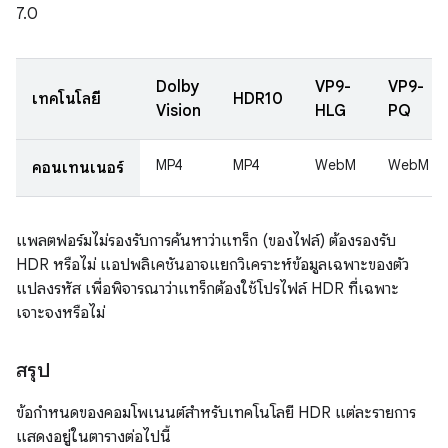
7.0
Dolby
VP9-
VP9-
เทคโนโลยี
HDR10
Vision
HLG
PQ
MP4
MP4
WebM
WebM
คอนเทนเนอร์
แพลตฟอร์มไม่รองรับการค้นหาว่าแทร็ก (ของไฟล์) ต้องรองรับ
HDR หรือไม่ แอปพลิเคชันอาจแยกวิเคราะห์ข้อมูลเฉพาะของตัว
แปลงรหัส เพื่อพิจารณาว่าแทร็กต้องใช้โปรไฟล์ HDR ที่เฉพาะ
เจาะจงหรือไม่
สรุป
ข้อกำหนดของคอมโพเนนต์สำหรับเทคโนโลยี HDR แต่ละรายการ
แสดงอยู่ในตารางต่อไปนี้