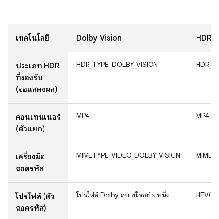
เทคโนโลยี
Dolby Vision
HDR1
HDR_TYPE_DOLBY_VISION
HDR_T
ประเภท HDR
ที่รองรับ
(จอแสดงผล)
MP4
MP4
คอนเทนเนอร์
(ตัวแยก)
MIMETYPE_VIDEO_DOLBY_VISION
MIMET
เครื่องมือ
ถอดรหัส
โปรไฟล์ Dolby อย่างใดอย่างหนึ่ง
HEVCPr
โปรไฟล์ (ตัว
ถอดรหัส)